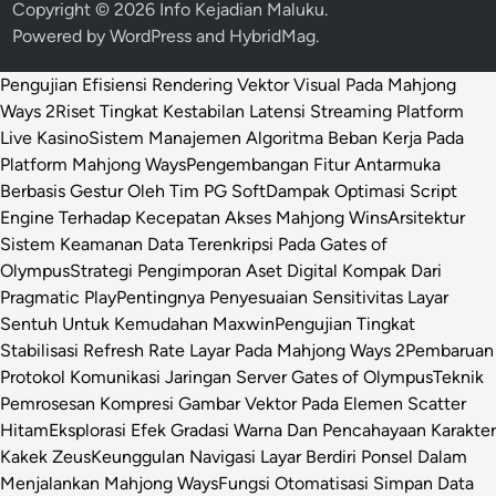
Copyright © 2026
Info Kejadian Maluku
.
Powered by
WordPress
and
HybridMag
.
Pengujian Efisiensi Rendering Vektor Visual Pada Mahjong
Ways 2
Riset Tingkat Kestabilan Latensi Streaming Platform
Live Kasino
Sistem Manajemen Algoritma Beban Kerja Pada
Platform Mahjong Ways
Pengembangan Fitur Antarmuka
Berbasis Gestur Oleh Tim PG Soft
Dampak Optimasi Script
Engine Terhadap Kecepatan Akses Mahjong Wins
Arsitektur
Sistem Keamanan Data Terenkripsi Pada Gates of
Olympus
Strategi Pengimporan Aset Digital Kompak Dari
Pragmatic Play
Pentingnya Penyesuaian Sensitivitas Layar
Sentuh Untuk Kemudahan Maxwin
Pengujian Tingkat
Stabilisasi Refresh Rate Layar Pada Mahjong Ways 2
Pembaruan
Protokol Komunikasi Jaringan Server Gates of Olympus
Teknik
Pemrosesan Kompresi Gambar Vektor Pada Elemen Scatter
Hitam
Eksplorasi Efek Gradasi Warna Dan Pencahayaan Karakter
Kakek Zeus
Keunggulan Navigasi Layar Berdiri Ponsel Dalam
Menjalankan Mahjong Ways
Fungsi Otomatisasi Simpan Data