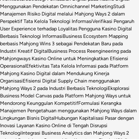
Menggunakan Pendekatan Omnichannel Marketing
Studi
Manajemen Risiko Digital melalui Mahjong Ways 2 dalam
Perspektif Tata Kelola Teknologi Informasi
Verifikasi Pengaruh
User Experience terhadap Loyalitas Pengguna Kasino Digital
Berbasis Teknologi Informasi
Business Ecosystem Mapping
berbasis Mahjong Wins 3 sebagai Pendekatan Baru pada
Industri Kreatif Digital
Business Process Reengineering pada
Mahjongways Kasino Online untuk Meningkatkan Efisiensi
Operasional
Efektivitas Tata Kelola Informasi pada Platform
Mahjong Kasino Digital dalam Mendukung Kinerja
Organisasi
Efisiensi Digital Supply Chain menggunakan
Mahjong Ways 2 pada Industri Berbasis Teknologi
Eksplorasi
Business Model Canvas pada Platform Mahjong Ways untuk
Mendorong Keunggulan Kompetitif
Formulasi Kerangka
Manajemen Pengetahuan menggunakan Mahjong Ways dalam
Lingkungan Bisnis Digital
Hubungan Kapitalisasi Pasar dengan
Inovasi Layanan Kasino Online di Tengah Disrupsi
Teknologi
Integrasi Business Analytics dan Mahjong Ways 2