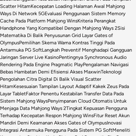
Scatter Hitam
Kecepatan Loading Halaman Awal Mahjong
Ways Di Network 5G
Evaluasi Penggunaan Sistem Memory
Cache Pada Platform Mahjong Wins
Kriteria Perangkat
Handphone Yang Kompatibel Dengan Mahjong Ways 2
Sisi
Matematika Di Balik Penyusunan Grid Layar Gates of
Olympus
Pemilihan Skema Warna Kontras Tinggi Pada
Antarmuka PG Soft
Langkah Preventif Menghadapi Gangguan
Jaringan Server Live Kasino
Pentingnya Synchronous Audio
Rendering Pada Engine Pragmatic Play
Pengalaman Navigasi
Bebas Hambatan Demi Efisiensi Akses Maxwin
Teknologi
Pengolahan Citra Digital Di Balik Visual Scatter
Hitam
Kesesuaian Tampilan Layout Adaptif Kakek Zeus Pada
Layar Tablet
Faktor Penentu Kestabilan Transfer Data Pada
Sistem Mahjong Ways
Penyimpanan Cloud Otomatis Untuk
Menjaga Data Mahjong Ways 2
Tingkat Kepuasan Pengguna
Terhadap Kecepatan Respon Mahjong Wins
Fitur Reset Akun
Mandiri Demi Keamanan Akses Gates of Olympus
Inovasi
Integrasi Antarmuka Pengguna Pada Sistem PG Soft
Meneliti