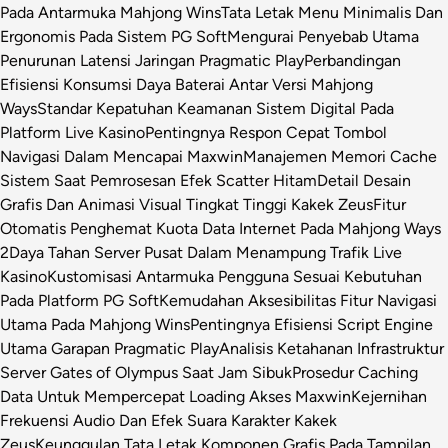
Pada Antarmuka Mahjong Wins
Tata Letak Menu Minimalis Dan
Ergonomis Pada Sistem PG Soft
Mengurai Penyebab Utama
Penurunan Latensi Jaringan Pragmatic Play
Perbandingan
Efisiensi Konsumsi Daya Baterai Antar Versi Mahjong
Ways
Standar Kepatuhan Keamanan Sistem Digital Pada
Platform Live Kasino
Pentingnya Respon Cepat Tombol
Navigasi Dalam Mencapai Maxwin
Manajemen Memori Cache
Sistem Saat Pemrosesan Efek Scatter Hitam
Detail Desain
Grafis Dan Animasi Visual Tingkat Tinggi Kakek Zeus
Fitur
Otomatis Penghemat Kuota Data Internet Pada Mahjong Ways
2
Daya Tahan Server Pusat Dalam Menampung Trafik Live
Kasino
Kustomisasi Antarmuka Pengguna Sesuai Kebutuhan
Pada Platform PG Soft
Kemudahan Aksesibilitas Fitur Navigasi
Utama Pada Mahjong Wins
Pentingnya Efisiensi Script Engine
Utama Garapan Pragmatic Play
Analisis Ketahanan Infrastruktur
Server Gates of Olympus Saat Jam Sibuk
Prosedur Caching
Data Untuk Mempercepat Loading Akses Maxwin
Kejernihan
Frekuensi Audio Dan Efek Suara Karakter Kakek
Zeus
Keunggulan Tata Letak Komponen Grafis Pada Tampilan