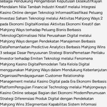
sebagai Pendukung Pengambilan Keputusan Eksekutif
Kajian
Mendalam Nilai Tambah Industri Kreatif melalui Integrasi
Kasino Online dengan Teknologi Informasi
Klasifikasi Peluang
Investasi Saham Teknologi melalui Aktivitas Mahjong Ways 2
pada Ekonomi Digital
Korelasi Aktivitas Ekonomi Kreatif dan
Mahjong Ways terhadap Peluang Bisnis Berbasis
Teknologi
Optimalisasi Nilai Perusahaan Digital melalui
Mahjong Ways dengan Pendekatan Manajemen Berbasis
Data
Pemanfaatan Predictive Analytics Berbasis Mahjong Wins
3 sebagai Dasar Penyusunan Strategi Bisnis
Pemetaan Perilaku
Investor terhadap Emiten Teknologi melalui Fenomena
Mahjong Kasino Digital
Pemodelan Tata Kelola Digital
menggunakan Mahjong Ways dalam Mendukung Keberlanjutan
Organisasi
Pendayagunaan Customer Relationship
Management melalui Kasino Digital pada Era Ekonomi Berbasis
Platform
Pengujian Financial Technology melalui Mahjongways
Kasino Online sebagai Bagian dari Ekonomi Modern
Perumusan
Strategi Diferensiasi Produk Digital dengan Pendekatan
Mahjong Wins 3
Segmentasi Kapabilitas Sistem Informasi