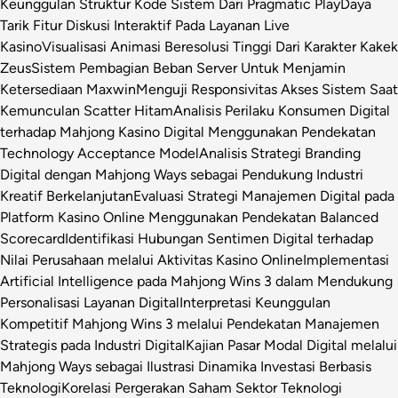
Keunggulan Struktur Kode Sistem Dari Pragmatic Play
Daya
Tarik Fitur Diskusi Interaktif Pada Layanan Live
Kasino
Visualisasi Animasi Beresolusi Tinggi Dari Karakter Kakek
Zeus
Sistem Pembagian Beban Server Untuk Menjamin
Ketersediaan Maxwin
Menguji Responsivitas Akses Sistem Saat
Kemunculan Scatter Hitam
Analisis Perilaku Konsumen Digital
terhadap Mahjong Kasino Digital Menggunakan Pendekatan
Technology Acceptance Model
Analisis Strategi Branding
Digital dengan Mahjong Ways sebagai Pendukung Industri
Kreatif Berkelanjutan
Evaluasi Strategi Manajemen Digital pada
Platform Kasino Online Menggunakan Pendekatan Balanced
Scorecard
Identifikasi Hubungan Sentimen Digital terhadap
Nilai Perusahaan melalui Aktivitas Kasino Online
Implementasi
Artificial Intelligence pada Mahjong Wins 3 dalam Mendukung
Personalisasi Layanan Digital
Interpretasi Keunggulan
Kompetitif Mahjong Wins 3 melalui Pendekatan Manajemen
Strategis pada Industri Digital
Kajian Pasar Modal Digital melalui
Mahjong Ways sebagai Ilustrasi Dinamika Investasi Berbasis
Teknologi
Korelasi Pergerakan Saham Sektor Teknologi