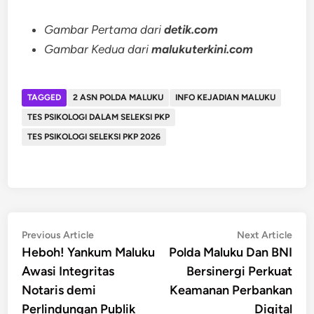
Gambar Pertama dari
detik.com
Gambar Kedua dari
malukuterkini.com
TAGGED
2 ASN POLDA MALUKU
INFO KEJADIAN MALUKU
TES PSIKOLOGI DALAM SELEKSI PKP
TES PSIKOLOGI SELEKSI PKP 2026
Post
Previous
Nex
Previous Article
Next Article
article:
artic
Heboh! Yankum Maluku
Polda Maluku Dan BNI
navigation
Awasi Integritas
Bersinergi Perkuat
Notaris demi
Keamanan Perbankan
Perlindungan Publik
Digital