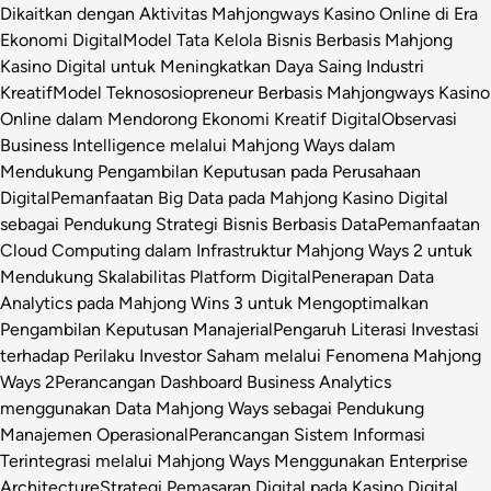
Dikaitkan dengan Aktivitas Mahjongways Kasino Online di Era
Ekonomi Digital
Model Tata Kelola Bisnis Berbasis Mahjong
Kasino Digital untuk Meningkatkan Daya Saing Industri
Kreatif
Model Teknososiopreneur Berbasis Mahjongways Kasino
Online dalam Mendorong Ekonomi Kreatif Digital
Observasi
Business Intelligence melalui Mahjong Ways dalam
Mendukung Pengambilan Keputusan pada Perusahaan
Digital
Pemanfaatan Big Data pada Mahjong Kasino Digital
sebagai Pendukung Strategi Bisnis Berbasis Data
Pemanfaatan
Cloud Computing dalam Infrastruktur Mahjong Ways 2 untuk
Mendukung Skalabilitas Platform Digital
Penerapan Data
Analytics pada Mahjong Wins 3 untuk Mengoptimalkan
Pengambilan Keputusan Manajerial
Pengaruh Literasi Investasi
terhadap Perilaku Investor Saham melalui Fenomena Mahjong
Ways 2
Perancangan Dashboard Business Analytics
menggunakan Data Mahjong Ways sebagai Pendukung
Manajemen Operasional
Perancangan Sistem Informasi
Terintegrasi melalui Mahjong Ways Menggunakan Enterprise
Architecture
Strategi Pemasaran Digital pada Kasino Digital