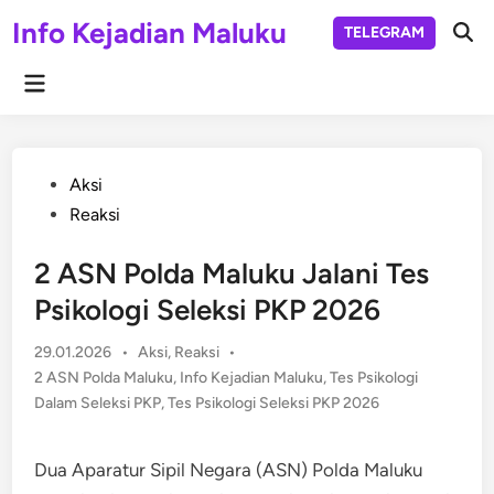
Skip
Info Kejadian Maluku
TELEGRAM
to
Ope
Sear
content
Main
Menu
Posted
Aksi
in
Reaksi
2 ASN Polda Maluku Jalani Tes
Psikologi Seleksi PKP 2026
Posted
29.01.2026
•
Aksi
,
Reaksi
•
in
2 ASN Polda Maluku
,
Info Kejadian Maluku
,
Tes Psikologi
Dalam Seleksi PKP
,
Tes Psikologi Seleksi PKP 2026
Dua Aparatur Sipil Negara (ASN) Polda Maluku