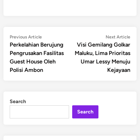
Post
Previous
Nex
Previous Article
Next Article
article:
artic
Perkelahian Berujung
Visi Gemilang Golkar
navigation
Pengrusakan Fasilitas
Maluku, Lima Prioritas
Guest House Oleh
Umar Lessy Menuju
Polisi Ambon
Kejayaan
Search
Search