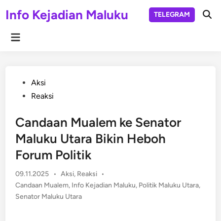
Skip
Info Kejadian Maluku
TELEGRAM
to
Ope
Sear
content
Main
Menu
Posted
Aksi
in
Reaksi
Candaan Mualem ke Senator
Maluku Utara Bikin Heboh
Forum Politik
Posted
09.11.2025
•
Aksi
,
Reaksi
•
in
Candaan Mualem
,
Info Kejadian Maluku
,
Politik Maluku Utara
,
Senator Maluku Utara