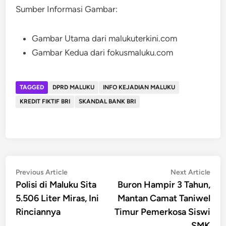
Sumber Informasi Gambar:
Gambar Utama dari malukuterkini.com
Gambar Kedua dari fokusmaluku.com
TAGGED
DPRD MALUKU
INFO KEJADIAN MALUKU
KREDIT FIKTIF BRI
SKANDAL BANK BRI
Post
Previous
Nex
Previous Article
Next Article
article:
artic
Polisi di Maluku Sita
Buron Hampir 3 Tahun,
navigation
5.506 Liter Miras, Ini
Mantan Camat Taniwel
Rinciannya
Timur Pemerkosa Siswi
SMK