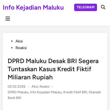
Skip
Info Kejadian Maluku
TELEGRAM
to
Ope
Sear
content
Main
Menu
Posted
Aksi
in
Reaksi
DPRD Maluku Desak BRI Segera
Tuntaskan Kasus Kredit Fiktif
Miliaran Rupiah
Posted
02.02.2026
•
Aksi
,
Reaksi
•
in
DPRD Maluku
,
Info Kejadian Maluku
,
Kredit Fiktif BRI
,
Skandal
Bank BRI