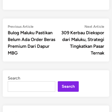
Post
Previous
Nex
Previous Article
Next Article
article:
artic
Bulog Maluku Pastikan
309 Kerbau Diekspor
navigation
Belum Ada Order Beras
dari Maluku, Strategi
Premium Dari Dapur
Tingkatkan Pasar
MBG
Ternak
Search
Search