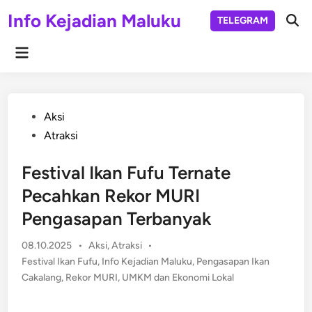
Skip
Info Kejadian Maluku
TELEGRAM
to
Ope
Sear
content
Main
Menu
Posted
Aksi
in
Atraksi
Festival Ikan Fufu Ternate
Pecahkan Rekor MURI
Pengasapan Terbanyak
Posted
08.10.2025
•
Aksi
,
Atraksi
•
in
Festival Ikan Fufu
,
Info Kejadian Maluku
,
Pengasapan Ikan
Cakalang
,
Rekor MURI
,
UMKM dan Ekonomi Lokal