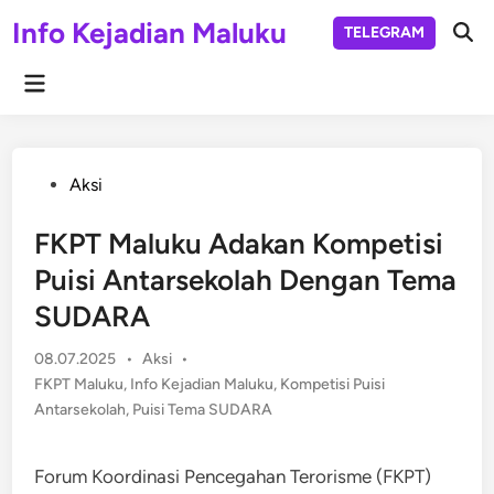
Skip
Info Kejadian Maluku
TELEGRAM
to
Ope
Sear
content
Main
Menu
Posted
Aksi
in
FKPT Maluku Adakan Kompetisi
Puisi Antarsekolah Dengan Tema
SUDARA
Posted
08.07.2025
•
Aksi
•
in
FKPT Maluku
,
Info Kejadian Maluku
,
Kompetisi Puisi
Antarsekolah
,
Puisi Tema SUDARA
Forum Koordinasi Pencegahan Terorisme (FKPT)