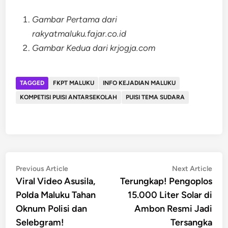
Gambar Pertama dari
rakyatmaluku.fajar.co.id
Gambar Kedua dari krjogja.com
TAGGED
FKPT MALUKU
INFO KEJADIAN MALUKU
KOMPETISI PUISI ANTARSEKOLAH
PUISI TEMA SUDARA
Post
Previous
Nex
Previous Article
Next Article
article:
artic
Viral Video Asusila,
Terungkap! Pengoplos
navigation
Polda Maluku Tahan
15.000 Liter Solar di
Oknum Polisi dan
Ambon Resmi Jadi
Selebgram!
Tersangka