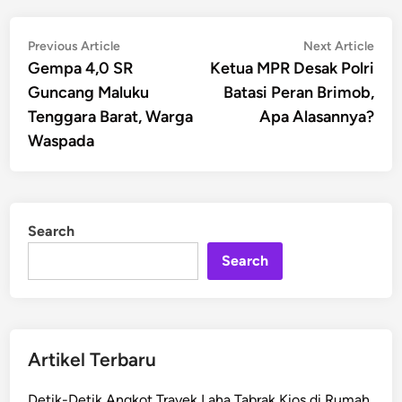
Post
Previous
Nex
Previous Article
Next Article
article:
artic
Gempa 4,0 SR
Ketua MPR Desak Polri
navigation
Guncang Maluku
Batasi Peran Brimob,
Tenggara Barat, Warga
Apa Alasannya?
Waspada
Search
Search
Artikel Terbaru
Detik-Detik Angkot Trayek Laha Tabrak Kios di Rumah