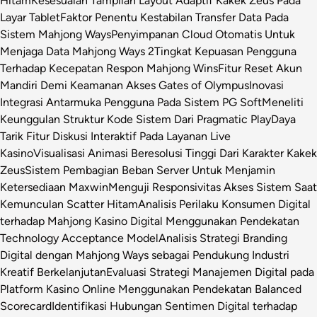
Hitam
Kesesuaian Tampilan Layout Adaptif Kakek Zeus Pada
Layar Tablet
Faktor Penentu Kestabilan Transfer Data Pada
Sistem Mahjong Ways
Penyimpanan Cloud Otomatis Untuk
Menjaga Data Mahjong Ways 2
Tingkat Kepuasan Pengguna
Terhadap Kecepatan Respon Mahjong Wins
Fitur Reset Akun
Mandiri Demi Keamanan Akses Gates of Olympus
Inovasi
Integrasi Antarmuka Pengguna Pada Sistem PG Soft
Meneliti
Keunggulan Struktur Kode Sistem Dari Pragmatic Play
Daya
Tarik Fitur Diskusi Interaktif Pada Layanan Live
Kasino
Visualisasi Animasi Beresolusi Tinggi Dari Karakter Kakek
Zeus
Sistem Pembagian Beban Server Untuk Menjamin
Ketersediaan Maxwin
Menguji Responsivitas Akses Sistem Saat
Kemunculan Scatter Hitam
Analisis Perilaku Konsumen Digital
terhadap Mahjong Kasino Digital Menggunakan Pendekatan
Technology Acceptance Model
Analisis Strategi Branding
Digital dengan Mahjong Ways sebagai Pendukung Industri
Kreatif Berkelanjutan
Evaluasi Strategi Manajemen Digital pada
Platform Kasino Online Menggunakan Pendekatan Balanced
Scorecard
Identifikasi Hubungan Sentimen Digital terhadap