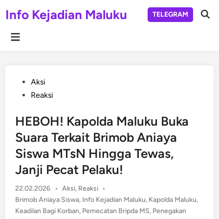
Skip
Info Kejadian Maluku
TELEGRAM
to
Ope
Sear
content
Main
Menu
Posted
Aksi
in
Reaksi
HEBOH! Kapolda Maluku Buka
Suara Terkait Brimob Aniaya
Siswa MTsN Hingga Tewas,
Janji Pecat Pelaku!
Posted
22.02.2026
•
Aksi
,
Reaksi
•
in
Brimob Aniaya Siswa
,
Info Kejadian Maluku
,
Kapolda Maluku
,
Keadilan Bagi Korban
,
Pemecatan Bripda MS
,
Penegakan