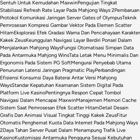
Sentuh Untuk Kemudahan Maxwin
Pengujian Tingkat
Stabilisasi Refresh Rate Layar Pada Mahjong Ways 2
Pembaruan
Protokol Komunikasi Jaringan Server Gates of Olympus
Teknik
Pemrosesan Kompresi Gambar Vektor Pada Elemen Scatter
Hitam
Eksplorasi Efek Gradasi Warna Dan Pencahayaan Karakter
Kakek Zeus
Keunggulan Navigasi Layar Berdiri Ponsel Dalam
Menjalankan Mahjong Ways
Fungsi Otomatisasi Simpan Data
Pada Antarmuka Mahjong Wins
Tata Letak Menu Minimalis Dan
Ergonomis Pada Sistem PG Soft
Mengurai Penyebab Utama
Penurunan Latensi Jaringan Pragmatic Play
Perbandingan
Efisiensi Konsumsi Daya Baterai Antar Versi Mahjong
Ways
Standar Kepatuhan Keamanan Sistem Digital Pada
Platform Live Kasino
Pentingnya Respon Cepat Tombol
Navigasi Dalam Mencapai Maxwin
Manajemen Memori Cache
Sistem Saat Pemrosesan Efek Scatter Hitam
Detail Desain
Grafis Dan Animasi Visual Tingkat Tinggi Kakek Zeus
Fitur
Otomatis Penghemat Kuota Data Internet Pada Mahjong Ways
2
Daya Tahan Server Pusat Dalam Menampung Trafik Live
Kasino
Kustomisasi Antarmuka Pengguna Sesuai Kebutuhan