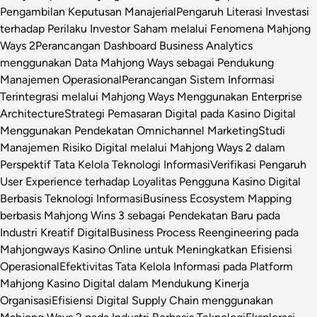
Pengambilan Keputusan Manajerial
Pengaruh Literasi Investasi
terhadap Perilaku Investor Saham melalui Fenomena Mahjong
Ways 2
Perancangan Dashboard Business Analytics
menggunakan Data Mahjong Ways sebagai Pendukung
Manajemen Operasional
Perancangan Sistem Informasi
Terintegrasi melalui Mahjong Ways Menggunakan Enterprise
Architecture
Strategi Pemasaran Digital pada Kasino Digital
Menggunakan Pendekatan Omnichannel Marketing
Studi
Manajemen Risiko Digital melalui Mahjong Ways 2 dalam
Perspektif Tata Kelola Teknologi Informasi
Verifikasi Pengaruh
User Experience terhadap Loyalitas Pengguna Kasino Digital
Berbasis Teknologi Informasi
Business Ecosystem Mapping
berbasis Mahjong Wins 3 sebagai Pendekatan Baru pada
Industri Kreatif Digital
Business Process Reengineering pada
Mahjongways Kasino Online untuk Meningkatkan Efisiensi
Operasional
Efektivitas Tata Kelola Informasi pada Platform
Mahjong Kasino Digital dalam Mendukung Kinerja
Organisasi
Efisiensi Digital Supply Chain menggunakan