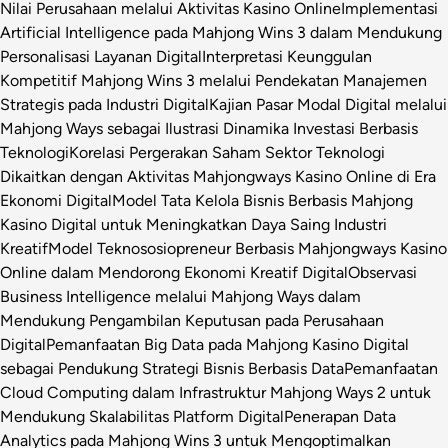
Nilai Perusahaan melalui Aktivitas Kasino Online
Implementasi
Artificial Intelligence pada Mahjong Wins 3 dalam Mendukung
Personalisasi Layanan Digital
Interpretasi Keunggulan
Kompetitif Mahjong Wins 3 melalui Pendekatan Manajemen
Strategis pada Industri Digital
Kajian Pasar Modal Digital melalui
Mahjong Ways sebagai Ilustrasi Dinamika Investasi Berbasis
Teknologi
Korelasi Pergerakan Saham Sektor Teknologi
Dikaitkan dengan Aktivitas Mahjongways Kasino Online di Era
Ekonomi Digital
Model Tata Kelola Bisnis Berbasis Mahjong
Kasino Digital untuk Meningkatkan Daya Saing Industri
Kreatif
Model Teknososiopreneur Berbasis Mahjongways Kasino
Online dalam Mendorong Ekonomi Kreatif Digital
Observasi
Business Intelligence melalui Mahjong Ways dalam
Mendukung Pengambilan Keputusan pada Perusahaan
Digital
Pemanfaatan Big Data pada Mahjong Kasino Digital
sebagai Pendukung Strategi Bisnis Berbasis Data
Pemanfaatan
Cloud Computing dalam Infrastruktur Mahjong Ways 2 untuk
Mendukung Skalabilitas Platform Digital
Penerapan Data
Analytics pada Mahjong Wins 3 untuk Mengoptimalkan