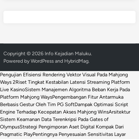
Copyright © 2026
Info Kejadian Maluku
.
Powered by
WordPress
and
HybridMag
.
Pengujian Efisiensi Rendering Vektor Visual Pada Mahjong
Ways 2
Riset Tingkat Kestabilan Latensi Streaming Platform
Live Kasino
Sistem Manajemen Algoritma Beban Kerja Pada
Platform Mahjong Ways
Pengembangan Fitur Antarmuka
Berbasis Gestur Oleh Tim PG Soft
Dampak Optimasi Script
Engine Terhadap Kecepatan Akses Mahjong Wins
Arsitektur
Sistem Keamanan Data Terenkripsi Pada Gates of
Olympus
Strategi Pengimporan Aset Digital Kompak Dari
Pragmatic Play
Pentingnya Penyesuaian Sensitivitas Layar