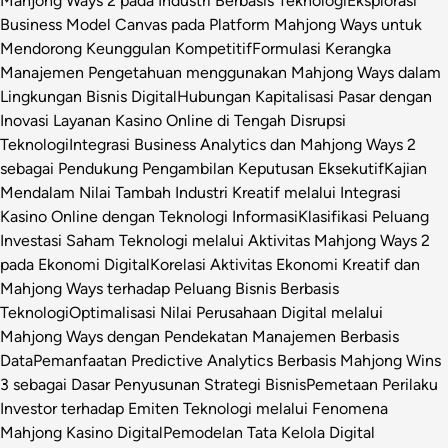
Mahjong Ways 2 pada Industri Berbasis Teknologi
Eksplorasi
Business Model Canvas pada Platform Mahjong Ways untuk
Mendorong Keunggulan Kompetitif
Formulasi Kerangka
Manajemen Pengetahuan menggunakan Mahjong Ways dalam
Lingkungan Bisnis Digital
Hubungan Kapitalisasi Pasar dengan
Inovasi Layanan Kasino Online di Tengah Disrupsi
Teknologi
Integrasi Business Analytics dan Mahjong Ways 2
sebagai Pendukung Pengambilan Keputusan Eksekutif
Kajian
Mendalam Nilai Tambah Industri Kreatif melalui Integrasi
Kasino Online dengan Teknologi Informasi
Klasifikasi Peluang
Investasi Saham Teknologi melalui Aktivitas Mahjong Ways 2
pada Ekonomi Digital
Korelasi Aktivitas Ekonomi Kreatif dan
Mahjong Ways terhadap Peluang Bisnis Berbasis
Teknologi
Optimalisasi Nilai Perusahaan Digital melalui
Mahjong Ways dengan Pendekatan Manajemen Berbasis
Data
Pemanfaatan Predictive Analytics Berbasis Mahjong Wins
3 sebagai Dasar Penyusunan Strategi Bisnis
Pemetaan Perilaku
Investor terhadap Emiten Teknologi melalui Fenomena
Mahjong Kasino Digital
Pemodelan Tata Kelola Digital