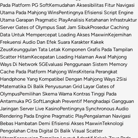
Pada Platform PG Soft
Kemudahan Aksesibilitas Fitur Navigasi
Utama Pada Mahjong Wins
Pentingnya Efisiensi Script Engine
Utama Garapan Pragmatic Play
Analisis Ketahanan Infrastruktur
Server Gates of Olympus Saat Jam Sibuk
Prosedur Caching
Data Untuk Mempercepat Loading Akses Maxwin
Kejernihan
Frekuensi Audio Dan Efek Suara Karakter Kakek
Zeus
Keunggulan Tata Letak Komponen Grafis Pada Tampilan
Scatter Hitam
Kecepatan Loading Halaman Awal Mahjong
Ways Di Network 5G
Evaluasi Penggunaan Sistem Memory
Cache Pada Platform Mahjong Wins
Kriteria Perangkat
Handphone Yang Kompatibel Dengan Mahjong Ways 2
Sisi
Matematika Di Balik Penyusunan Grid Layar Gates of
Olympus
Pemilihan Skema Warna Kontras Tinggi Pada
Antarmuka PG Soft
Langkah Preventif Menghadapi Gangguan
Jaringan Server Live Kasino
Pentingnya Synchronous Audio
Rendering Pada Engine Pragmatic Play
Pengalaman Navigasi
Bebas Hambatan Demi Efisiensi Akses Maxwin
Teknologi
Pengolahan Citra Digital Di Balik Visual Scatter