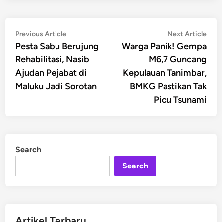
Post
Previous
Nex
Previous Article
Next Article
article:
artic
Pesta Sabu Berujung
Warga Panik! Gempa
navigation
Rehabilitasi, Nasib
M6,7 Guncang
Ajudan Pejabat di
Kepulauan Tanimbar,
Maluku Jadi Sorotan
BMKG Pastikan Tak
Picu Tsunami
Search
Search
Artikel Terbaru