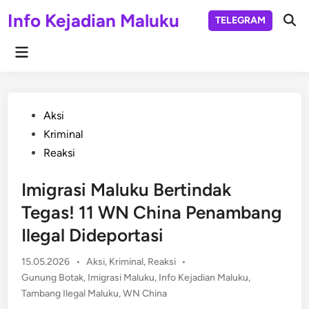
Skip
Info Kejadian Maluku
TELEGRAM
to
Ope
Sear
content
Main
Menu
Posted
Aksi
in
Kriminal
Reaksi
Imigrasi Maluku Bertindak
Tegas! 11 WN China Penambang
Ilegal Dideportasi
Posted
15.05.2026
•
Aksi
,
Kriminal
,
Reaksi
•
in
Gunung Botak
,
Imigrasi Maluku
,
Info Kejadian Maluku
,
Tambang Ilegal Maluku
,
WN China