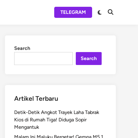
Switch
TELEGRAM
Open
to
Search
dark
mode
Search
Search
Artikel Terbaru
Detik-Detik Angkot Trayek Laha Tabrak
Kios di Rumah Tiga! Diduga Sopir
Mengantuk
Malam Ini Maluku Bergetar! Gempa M5,1