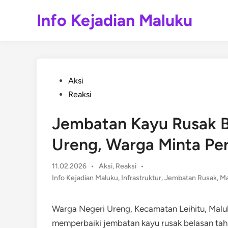
Skip
Info Kejadian Maluku
to
content
Posted
Aksi
in
Reaksi
Jembatan Kayu Rusak B
Ureng, Warga Minta Pe
Posted
11.02.2026
•
Aksi
,
Reaksi
•
in
Info Kejadian Maluku
,
Infrastruktur
,
Jembatan Rusak
,
Ma
Warga Negeri Ureng, Kecamatan Leihitu, Mal
memperbaiki jembatan kayu rusak belasan tah