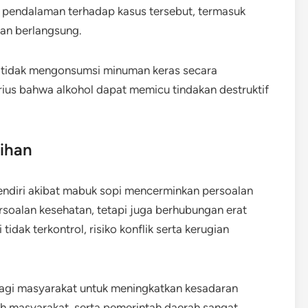
pendalaman terhadap kasus tersebut, termasuk
ian berlangsung.
r tidak mengonsumsi minuman keras secara
erius bahwa alkohol dapat memicu tindakan destruktif
bihan
diri akibat mabuk sopi mencerminkan persoalan
ersoalan kesehatan, tetapi juga berhubungan erat
dak terkontrol, risiko konflik serta kerugian
agi masyarakat untuk meningkatkan kesadaran
oh masyarakat, serta pemerintah daerah sangat