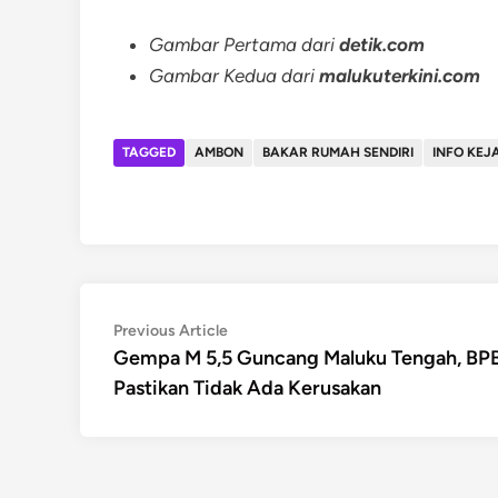
Gambar Pertama dari
detik.com
Gambar Kedua dari
malukuterkini.com
TAGGED
AMBON
BAKAR RUMAH SENDIRI
INFO KEJ
Post
Previous
Previous Article
article:
Gempa M 5,5 Guncang Maluku Tengah, BP
navigation
Pastikan Tidak Ada Kerusakan