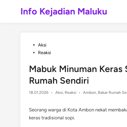
Skip
Info Kejadian Maluku
to
content
Posted
Aksi
in
Reaksi
Mabuk Minuman Keras 
Rumah Sendiri
Posted
18.01.2026
•
Aksi
,
Reaksi
•
Ambon
,
Bakar Rumah Sen
in
Seorang warga di Kota Ambon nekat membakar
keras tradisional sopi.