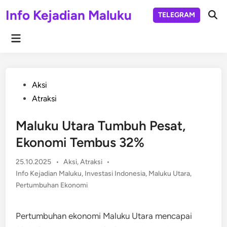
Skip
Info Kejadian Maluku
TELEGRAM
to
Ope
Sear
content
Main
Menu
Posted
Aksi
in
Atraksi
Maluku Utara Tumbuh Pesat,
Ekonomi Tembus 32%
Posted
25.10.2025
•
Aksi
,
Atraksi
•
in
Info Kejadian Maluku
,
Investasi Indonesia
,
Maluku Utara
,
Pertumbuhan Ekonomi
Pertumbuhan ekonomi Maluku Utara mencapai