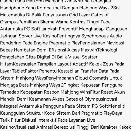
Cache Pada Platform Mahjong Wins
Kriteria Perangkat
Handphone Yang Kompatibel Dengan Mahjong Ways 2
Sisi
Matematika Di Balik Penyusunan Grid Layar Gates of
Olympus
Pemilihan Skema Warna Kontras Tinggi Pada
Antarmuka PG Soft
Langkah Preventif Menghadapi Gangguan
Jaringan Server Live Kasino
Pentingnya Synchronous Audio
Rendering Pada Engine Pragmatic Play
Pengalaman Navigasi
Bebas Hambatan Demi Efisiensi Akses Maxwin
Teknologi
Pengolahan Citra Digital Di Balik Visual Scatter
Hitam
Kesesuaian Tampilan Layout Adaptif Kakek Zeus Pada
Layar Tablet
Faktor Penentu Kestabilan Transfer Data Pada
Sistem Mahjong Ways
Penyimpanan Cloud Otomatis Untuk
Menjaga Data Mahjong Ways 2
Tingkat Kepuasan Pengguna
Terhadap Kecepatan Respon Mahjong Wins
Fitur Reset Akun
Mandiri Demi Keamanan Akses Gates of Olympus
Inovasi
Integrasi Antarmuka Pengguna Pada Sistem PG Soft
Meneliti
Keunggulan Struktur Kode Sistem Dari Pragmatic Play
Daya
Tarik Fitur Diskusi Interaktif Pada Layanan Live
Kasino
Visualisasi Animasi Beresolusi Tinggi Dari Karakter Kakek