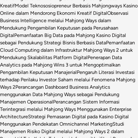
Kreatif
Model Teknososiopreneur Berbasis Mahjongways Kasino
Online dalam Mendorong Ekonomi Kreatif Digital
Observasi
Business Intelligence melalui Mahjong Ways dalam
Mendukung Pengambilan Keputusan pada Perusahaan
Digital
Pemanfaatan Big Data pada Mahjong Kasino Digital
sebagai Pendukung Strategi Bisnis Berbasis Data
Pemanfaatan
Cloud Computing dalam Infrastruktur Mahjong Ways 2 untuk
Mendukung Skalabilitas Platform Digital
Penerapan Data
Analytics pada Mahjong Wins 3 untuk Mengoptimalkan
Pengambilan Keputusan Manajerial
Pengaruh Literasi Investasi
terhadap Perilaku Investor Saham melalui Fenomena Mahjong
Ways 2
Perancangan Dashboard Business Analytics
menggunakan Data Mahjong Ways sebagai Pendukung
Manajemen Operasional
Perancangan Sistem Informasi
Terintegrasi melalui Mahjong Ways Menggunakan Enterprise
Architecture
Strategi Pemasaran Digital pada Kasino Digital
Menggunakan Pendekatan Omnichannel Marketing
Studi
Manajemen Risiko Digital melalui Mahjong Ways 2 dalam