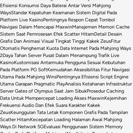
Efisiensi Konsumsi Daya Baterai Antar Versi Mahjong
Ways
Standar Kepatuhan Keamanan Sistem Digital Pada
Platform Live Kasino
Pentingnya Respon Cepat Tombol
Navigasi Dalam Mencapai Maxwin
Manajemen Memori Cache
Sistem Saat Pemrosesan Efek Scatter Hitam
Detail Desain
Grafis Dan Animasi Visual Tingkat Tinggi Kakek Zeus
Fitur
Otomatis Penghemat Kuota Data Internet Pada Mahjong Ways
2
Daya Tahan Server Pusat Dalam Menampung Trafik Live
Kasino
Kustomisasi Antarmuka Pengguna Sesuai Kebutuhan
Pada Platform PG Soft
Kemudahan Aksesibilitas Fitur Navigasi
Utama Pada Mahjong Wins
Pentingnya Efisiensi Script Engine
Utama Garapan Pragmatic Play
Analisis Ketahanan Infrastruktur
Server Gates of Olympus Saat Jam Sibuk
Prosedur Caching
Data Untuk Mempercepat Loading Akses Maxwin
Kejernihan
Frekuensi Audio Dan Efek Suara Karakter Kakek
Zeus
Keunggulan Tata Letak Komponen Grafis Pada Tampilan
Scatter Hitam
Kecepatan Loading Halaman Awal Mahjong
Ways Di Network 5G
Evaluasi Penggunaan Sistem Memory