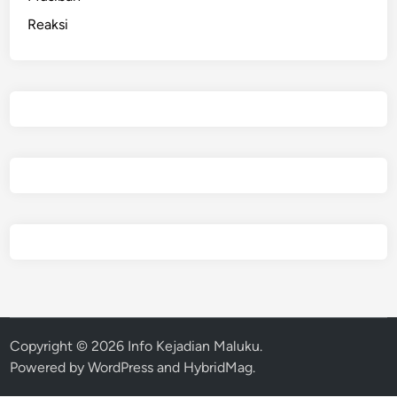
Reaksi
Copyright © 2026
Info Kejadian Maluku
.
Powered by
WordPress
and
HybridMag
.