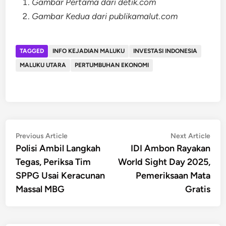
Gambar Pertama dari detik.com
Gambar Kedua dari publikamalut.com
TAGGED
INFO KEJADIAN MALUKU
INVESTASI INDONESIA
MALUKU UTARA
PERTUMBUHAN EKONOMI
Post
Previous
Nex
Previous Article
Next Article
article:
artic
Polisi Ambil Langkah
IDI Ambon Rayakan
navigation
Tegas, Periksa Tim
World Sight Day 2025,
SPPG Usai Keracunan
Pemeriksaan Mata
Massal MBG
Gratis