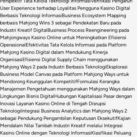
Perspektif Tata Kelola Teknologi Informasi
Verifikasi Pengaruh
User Experience terhadap Loyalitas Pengguna Kasino Digital
Berbasis Teknologi Informasi
Business Ecosystem Mapping
berbasis Mahjong Wins 3 sebagai Pendekatan Baru pada
Industri Kreatif Digital
Business Process Reengineering pada
Mahjongways Kasino Online untuk Meningkatkan Efisiensi
Operasional
Efektivitas Tata Kelola Informasi pada Platform
Mahjong Kasino Digital dalam Mendukung Kinerja
Organisasi
Efisiensi Digital Supply Chain menggunakan
Mahjong Ways 2 pada Industri Berbasis Teknologi
Eksplorasi
Business Model Canvas pada Platform Mahjong Ways untuk
Mendorong Keunggulan Kompetitif
Formulasi Kerangka
Manajemen Pengetahuan menggunakan Mahjong Ways dalam
Lingkungan Bisnis Digital
Hubungan Kapitalisasi Pasar dengan
Inovasi Layanan Kasino Online di Tengah Disrupsi
Teknologi
Integrasi Business Analytics dan Mahjong Ways 2
sebagai Pendukung Pengambilan Keputusan Eksekutif
Kajian
Mendalam Nilai Tambah Industri Kreatif melalui Integrasi
Kasino Online dengan Teknologi Informasi
Klasifikasi Peluang