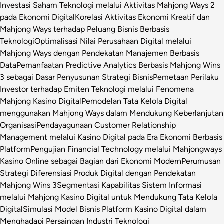
Investasi Saham Teknologi melalui Aktivitas Mahjong Ways 2
pada Ekonomi Digital
Korelasi Aktivitas Ekonomi Kreatif dan
Mahjong Ways terhadap Peluang Bisnis Berbasis
Teknologi
Optimalisasi Nilai Perusahaan Digital melalui
Mahjong Ways dengan Pendekatan Manajemen Berbasis
Data
Pemanfaatan Predictive Analytics Berbasis Mahjong Wins
3 sebagai Dasar Penyusunan Strategi Bisnis
Pemetaan Perilaku
Investor terhadap Emiten Teknologi melalui Fenomena
Mahjong Kasino Digital
Pemodelan Tata Kelola Digital
menggunakan Mahjong Ways dalam Mendukung Keberlanjutan
Organisasi
Pendayagunaan Customer Relationship
Management melalui Kasino Digital pada Era Ekonomi Berbasis
Platform
Pengujian Financial Technology melalui Mahjongways
Kasino Online sebagai Bagian dari Ekonomi Modern
Perumusan
Strategi Diferensiasi Produk Digital dengan Pendekatan
Mahjong Wins 3
Segmentasi Kapabilitas Sistem Informasi
melalui Mahjong Kasino Digital untuk Mendukung Tata Kelola
Digital
Simulasi Model Bisnis Platform Kasino Digital dalam
Menghadapi Persaingan Industri Teknologi