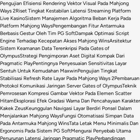
Pengujian Efisiensi Rendering Vektor Visual Pada Mahjong
Ways 2
Riset Tingkat Kestabilan Latensi Streaming Platform
Live Kasino
Sistem Manajemen Algoritma Beban Kerja Pada
Platform Mahjong Ways
Pengembangan Fitur Antarmuka
Berbasis Gestur Oleh Tim PG Soft
Dampak Optimasi Script
Engine Terhadap Kecepatan Akses Mahjong Wins
Arsitektur
Sistem Keamanan Data Terenkripsi Pada Gates of
Olympus
Strategi Pengimporan Aset Digital Kompak Dari
Pragmatic Play
Pentingnya Penyesuaian Sensitivitas Layar
Sentuh Untuk Kemudahan Maxwin
Pengujian Tingkat
Stabilisasi Refresh Rate Layar Pada Mahjong Ways 2
Pembaruan
Protokol Komunikasi Jaringan Server Gates of Olympus
Teknik
Pemrosesan Kompresi Gambar Vektor Pada Elemen Scatter
Hitam
Eksplorasi Efek Gradasi Warna Dan Pencahayaan Karakter
Kakek Zeus
Keunggulan Navigasi Layar Berdiri Ponsel Dalam
Menjalankan Mahjong Ways
Fungsi Otomatisasi Simpan Data
Pada Antarmuka Mahjong Wins
Tata Letak Menu Minimalis Dan
Ergonomis Pada Sistem PG Soft
Mengurai Penyebab Utama
Penurunan Latensi Jaringan Pragmatic Play
Perbandingan