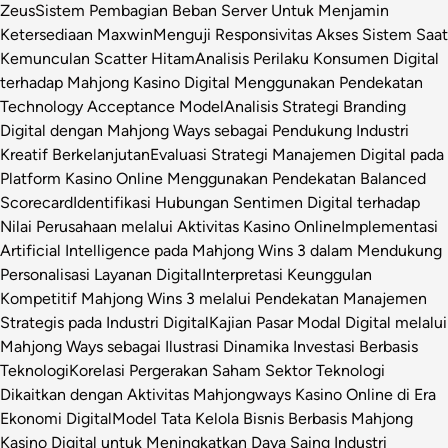
Zeus
Sistem Pembagian Beban Server Untuk Menjamin
Ketersediaan Maxwin
Menguji Responsivitas Akses Sistem Saat
Kemunculan Scatter Hitam
Analisis Perilaku Konsumen Digital
terhadap Mahjong Kasino Digital Menggunakan Pendekatan
Technology Acceptance Model
Analisis Strategi Branding
Digital dengan Mahjong Ways sebagai Pendukung Industri
Kreatif Berkelanjutan
Evaluasi Strategi Manajemen Digital pada
Platform Kasino Online Menggunakan Pendekatan Balanced
Scorecard
Identifikasi Hubungan Sentimen Digital terhadap
Nilai Perusahaan melalui Aktivitas Kasino Online
Implementasi
Artificial Intelligence pada Mahjong Wins 3 dalam Mendukung
Personalisasi Layanan Digital
Interpretasi Keunggulan
Kompetitif Mahjong Wins 3 melalui Pendekatan Manajemen
Strategis pada Industri Digital
Kajian Pasar Modal Digital melalui
Mahjong Ways sebagai Ilustrasi Dinamika Investasi Berbasis
Teknologi
Korelasi Pergerakan Saham Sektor Teknologi
Dikaitkan dengan Aktivitas Mahjongways Kasino Online di Era
Ekonomi Digital
Model Tata Kelola Bisnis Berbasis Mahjong
Kasino Digital untuk Meningkatkan Daya Saing Industri