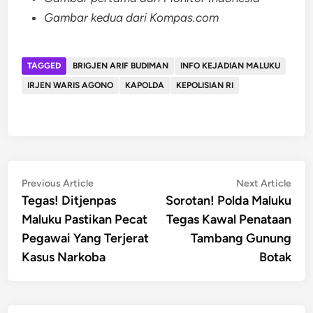
Gambar kedua dari Kompas.com
TAGGED
BRIGJEN ARIF BUDIMAN
INFO KEJADIAN MALUKU
IRJEN WARIS AGONO
KAPOLDA
KEPOLISIAN RI
Post
Previous
Nex
Previous Article
Next Article
article:
artic
Tegas! Ditjenpas
Sorotan! Polda Maluku
navigation
Maluku Pastikan Pecat
Tegas Kawal Penataan
Pegawai Yang Terjerat
Tambang Gunung
Kasus Narkoba
Botak