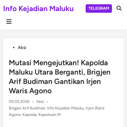
Skip
Info Kejadian Maluku
TELEGRAM
to
Ope
Sear
content
Main
Menu
Posted
Aksi
in
Mutasi Mengejutkan! Kapolda
Maluku Utara Berganti, Brigjen
Arif Budiman Gantikan Irjen
Waris Agono
Posted
09.05.2026
•
Aksi
•
in
Brigjen Arif Budiman
,
Info Kejadian Maluku
,
Irjen Waris
Agono
,
Kapolda
,
Kepolisian RI