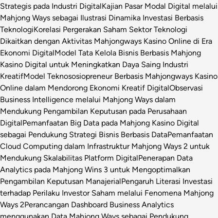
Strategis pada Industri Digital
Kajian Pasar Modal Digital melalui
Mahjong Ways sebagai Ilustrasi Dinamika Investasi Berbasis
Teknologi
Korelasi Pergerakan Saham Sektor Teknologi
Dikaitkan dengan Aktivitas Mahjongways Kasino Online di Era
Ekonomi Digital
Model Tata Kelola Bisnis Berbasis Mahjong
Kasino Digital untuk Meningkatkan Daya Saing Industri
Kreatif
Model Teknososiopreneur Berbasis Mahjongways Kasino
Online dalam Mendorong Ekonomi Kreatif Digital
Observasi
Business Intelligence melalui Mahjong Ways dalam
Mendukung Pengambilan Keputusan pada Perusahaan
Digital
Pemanfaatan Big Data pada Mahjong Kasino Digital
sebagai Pendukung Strategi Bisnis Berbasis Data
Pemanfaatan
Cloud Computing dalam Infrastruktur Mahjong Ways 2 untuk
Mendukung Skalabilitas Platform Digital
Penerapan Data
Analytics pada Mahjong Wins 3 untuk Mengoptimalkan
Pengambilan Keputusan Manajerial
Pengaruh Literasi Investasi
terhadap Perilaku Investor Saham melalui Fenomena Mahjong
Ways 2
Perancangan Dashboard Business Analytics
menggunakan Data Mahjong Ways sebagai Pendukung