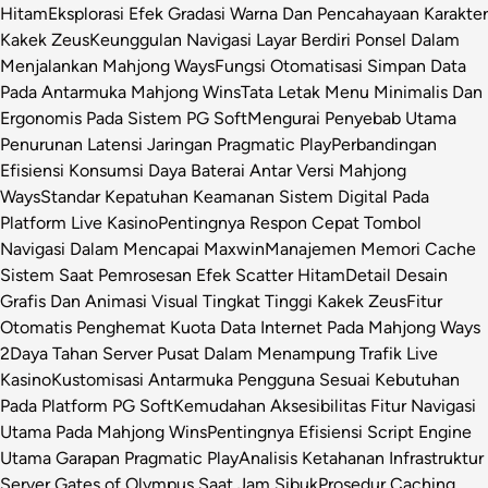
Hitam
Eksplorasi Efek Gradasi Warna Dan Pencahayaan Karakter
Kakek Zeus
Keunggulan Navigasi Layar Berdiri Ponsel Dalam
Menjalankan Mahjong Ways
Fungsi Otomatisasi Simpan Data
Pada Antarmuka Mahjong Wins
Tata Letak Menu Minimalis Dan
Ergonomis Pada Sistem PG Soft
Mengurai Penyebab Utama
Penurunan Latensi Jaringan Pragmatic Play
Perbandingan
Efisiensi Konsumsi Daya Baterai Antar Versi Mahjong
Ways
Standar Kepatuhan Keamanan Sistem Digital Pada
Platform Live Kasino
Pentingnya Respon Cepat Tombol
Navigasi Dalam Mencapai Maxwin
Manajemen Memori Cache
Sistem Saat Pemrosesan Efek Scatter Hitam
Detail Desain
Grafis Dan Animasi Visual Tingkat Tinggi Kakek Zeus
Fitur
Otomatis Penghemat Kuota Data Internet Pada Mahjong Ways
2
Daya Tahan Server Pusat Dalam Menampung Trafik Live
Kasino
Kustomisasi Antarmuka Pengguna Sesuai Kebutuhan
Pada Platform PG Soft
Kemudahan Aksesibilitas Fitur Navigasi
Utama Pada Mahjong Wins
Pentingnya Efisiensi Script Engine
Utama Garapan Pragmatic Play
Analisis Ketahanan Infrastruktur
Server Gates of Olympus Saat Jam Sibuk
Prosedur Caching