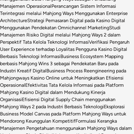
Manajemen Operasional
Perancangan Sistem Informasi
Terintegrasi melalui Mahjong Ways Menggunakan Enterprise
Architecture
Strategi Pemasaran Digital pada Kasino Digital
Menggunakan Pendekatan Omnichannel Marketing
Studi
Manajemen Risiko Digital melalui Mahjong Ways 2 dalam
Perspektif Tata Kelola Teknologi Informasi
Verifikasi Pengaruh
User Experience terhadap Loyalitas Pengguna Kasino Digital
Berbasis Teknologi Informasi
Business Ecosystem Mapping
berbasis Mahjong Wins 3 sebagai Pendekatan Baru pada
Industri Kreatif Digital
Business Process Reengineering pada
Mahjongways Kasino Online untuk Meningkatkan Efisiensi
Operasional
Efektivitas Tata Kelola Informasi pada Platform
Mahjong Kasino Digital dalam Mendukung Kinerja
Organisasi
Efisiensi Digital Supply Chain menggunakan
Mahjong Ways 2 pada Industri Berbasis Teknologi
Eksplorasi
Business Model Canvas pada Platform Mahjong Ways untuk
Mendorong Keunggulan Kompetitif
Formulasi Kerangka
Manajemen Pengetahuan menggunakan Mahjong Ways dalam