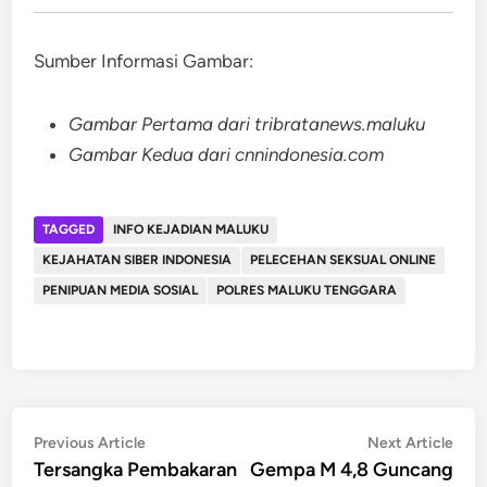
Sumber Informasi Gambar:
Gambar Pertama dari tribratanews.maluku
Gambar Kedua dari cnnindonesia.com
TAGGED
INFO KEJADIAN MALUKU
KEJAHATAN SIBER INDONESIA
PELECEHAN SEKSUAL ONLINE
PENIPUAN MEDIA SOSIAL
POLRES MALUKU TENGGARA
Post
Previous
Nex
Previous Article
Next Article
article:
artic
Tersangka Pembakaran
Gempa M 4,8 Guncang
navigation