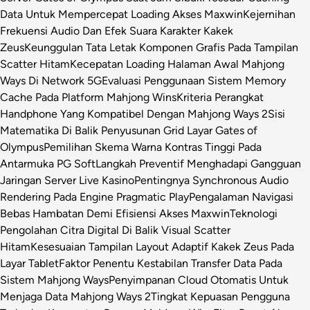
Data Untuk Mempercepat Loading Akses Maxwin
Kejernihan
Frekuensi Audio Dan Efek Suara Karakter Kakek
Zeus
Keunggulan Tata Letak Komponen Grafis Pada Tampilan
Scatter Hitam
Kecepatan Loading Halaman Awal Mahjong
Ways Di Network 5G
Evaluasi Penggunaan Sistem Memory
Cache Pada Platform Mahjong Wins
Kriteria Perangkat
Handphone Yang Kompatibel Dengan Mahjong Ways 2
Sisi
Matematika Di Balik Penyusunan Grid Layar Gates of
Olympus
Pemilihan Skema Warna Kontras Tinggi Pada
Antarmuka PG Soft
Langkah Preventif Menghadapi Gangguan
Jaringan Server Live Kasino
Pentingnya Synchronous Audio
Rendering Pada Engine Pragmatic Play
Pengalaman Navigasi
Bebas Hambatan Demi Efisiensi Akses Maxwin
Teknologi
Pengolahan Citra Digital Di Balik Visual Scatter
Hitam
Kesesuaian Tampilan Layout Adaptif Kakek Zeus Pada
Layar Tablet
Faktor Penentu Kestabilan Transfer Data Pada
Sistem Mahjong Ways
Penyimpanan Cloud Otomatis Untuk
Menjaga Data Mahjong Ways 2
Tingkat Kepuasan Pengguna