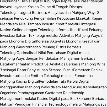
Lingkungan Bisnis Digital
Hubungan Kapitalisasi Pasar dengan
Inovasi Layanan Kasino Online di Tengah Disrupsi
Teknologi
Integrasi Business Analytics dan Mahjong Ways 2
sebagai Pendukung Pengambilan Keputusan Eksekutif
Kajian
Mendalam Nilai Tambah Industri Kreatif melalui Integrasi
Kasino Online dengan Teknologi Informasi
Klasifikasi Peluang
Investasi Saham Teknologi melalui Aktivitas Mahjong Ways 2
pada Ekonomi Digital
Korelasi Aktivitas Ekonomi Kreatif dan
Mahjong Ways terhadap Peluang Bisnis Berbasis
Teknologi
Optimalisasi Nilai Perusahaan Digital melalui
Mahjong Ways dengan Pendekatan Manajemen Berbasis
Data
Pemanfaatan Predictive Analytics Berbasis Mahjong Wins
3 sebagai Dasar Penyusunan Strategi Bisnis
Pemetaan Perilaku
Investor terhadap Emiten Teknologi melalui Fenomena
Mahjong Kasino Digital
Pemodelan Tata Kelola Digital
menggunakan Mahjong Ways dalam Mendukung Keberlanjutan
Organisasi
Pendayagunaan Customer Relationship
Management melalui Kasino Digital pada Era Ekonomi Berbasis
Platform
Pengujian Financial Technology melalui Mahjongways