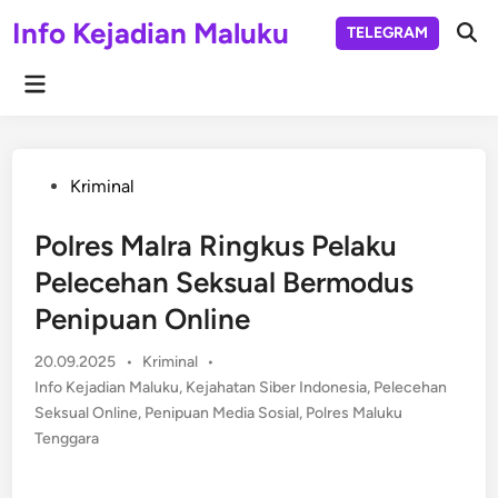
Skip
Info Kejadian Maluku
TELEGRAM
to
Ope
Sear
content
Main
Menu
Posted
Kriminal
in
Polres Malra Ringkus Pelaku
Pelecehan Seksual Bermodus
Penipuan Online
Posted
20.09.2025
•
Kriminal
•
in
Info Kejadian Maluku
,
Kejahatan Siber Indonesia
,
Pelecehan
Seksual Online
,
Penipuan Media Sosial
,
Polres Maluku
Tenggara