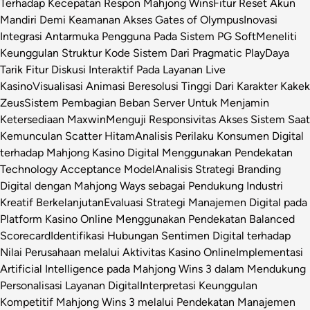
Terhadap Kecepatan Respon Mahjong Wins
Fitur Reset Akun
Mandiri Demi Keamanan Akses Gates of Olympus
Inovasi
Integrasi Antarmuka Pengguna Pada Sistem PG Soft
Meneliti
Keunggulan Struktur Kode Sistem Dari Pragmatic Play
Daya
Tarik Fitur Diskusi Interaktif Pada Layanan Live
Kasino
Visualisasi Animasi Beresolusi Tinggi Dari Karakter Kakek
Zeus
Sistem Pembagian Beban Server Untuk Menjamin
Ketersediaan Maxwin
Menguji Responsivitas Akses Sistem Saat
Kemunculan Scatter Hitam
Analisis Perilaku Konsumen Digital
terhadap Mahjong Kasino Digital Menggunakan Pendekatan
Technology Acceptance Model
Analisis Strategi Branding
Digital dengan Mahjong Ways sebagai Pendukung Industri
Kreatif Berkelanjutan
Evaluasi Strategi Manajemen Digital pada
Platform Kasino Online Menggunakan Pendekatan Balanced
Scorecard
Identifikasi Hubungan Sentimen Digital terhadap
Nilai Perusahaan melalui Aktivitas Kasino Online
Implementasi
Artificial Intelligence pada Mahjong Wins 3 dalam Mendukung
Personalisasi Layanan Digital
Interpretasi Keunggulan
Kompetitif Mahjong Wins 3 melalui Pendekatan Manajemen