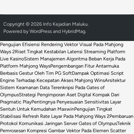
Copyright © 2026
Info Kejadian Maluku
.
Powered by
WordPress
and
HybridMag
.
Pengujian Efisiensi Rendering Vektor Visual Pada Mahjong
Ways 2
Riset Tingkat Kestabilan Latensi Streaming Platform
Live Kasino
Sistem Manajemen Algoritma Beban Kerja Pada
Platform Mahjong Ways
Pengembangan Fitur Antarmuka
Berbasis Gestur Oleh Tim PG Soft
Dampak Optimasi Script
Engine Terhadap Kecepatan Akses Mahjong Wins
Arsitektur
Sistem Keamanan Data Terenkripsi Pada Gates of
Olympus
Strategi Pengimporan Aset Digital Kompak Dari
Pragmatic Play
Pentingnya Penyesuaian Sensitivitas Layar
Sentuh Untuk Kemudahan Maxwin
Pengujian Tingkat
Stabilisasi Refresh Rate Layar Pada Mahjong Ways 2
Pembaruan
Protokol Komunikasi Jaringan Server Gates of Olympus
Teknik
Pemrosesan Kompresi Gambar Vektor Pada Elemen Scatter