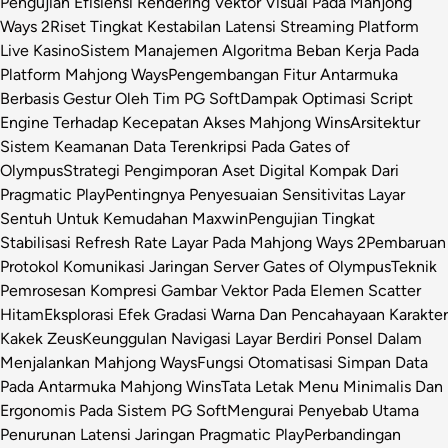
Pengujian Efisiensi Rendering Vektor Visual Pada Mahjong
Ways 2
Riset Tingkat Kestabilan Latensi Streaming Platform
Live Kasino
Sistem Manajemen Algoritma Beban Kerja Pada
Platform Mahjong Ways
Pengembangan Fitur Antarmuka
Berbasis Gestur Oleh Tim PG Soft
Dampak Optimasi Script
Engine Terhadap Kecepatan Akses Mahjong Wins
Arsitektur
Sistem Keamanan Data Terenkripsi Pada Gates of
Olympus
Strategi Pengimporan Aset Digital Kompak Dari
Pragmatic Play
Pentingnya Penyesuaian Sensitivitas Layar
Sentuh Untuk Kemudahan Maxwin
Pengujian Tingkat
Stabilisasi Refresh Rate Layar Pada Mahjong Ways 2
Pembaruan
Protokol Komunikasi Jaringan Server Gates of Olympus
Teknik
Pemrosesan Kompresi Gambar Vektor Pada Elemen Scatter
Hitam
Eksplorasi Efek Gradasi Warna Dan Pencahayaan Karakter
Kakek Zeus
Keunggulan Navigasi Layar Berdiri Ponsel Dalam
Menjalankan Mahjong Ways
Fungsi Otomatisasi Simpan Data
Pada Antarmuka Mahjong Wins
Tata Letak Menu Minimalis Dan
Ergonomis Pada Sistem PG Soft
Mengurai Penyebab Utama
Penurunan Latensi Jaringan Pragmatic Play
Perbandingan