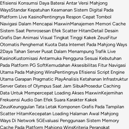
Efisiensi Konsumsi Daya Baterai Antar Versi Mahjong
Ways
Standar Kepatuhan Keamanan Sistem Digital Pada
Platform Live Kasino
Pentingnya Respon Cepat Tombol
Navigasi Dalam Mencapai Maxwin
Manajemen Memori Cache
Sistem Saat Pemrosesan Efek Scatter Hitam
Detail Desain
Grafis Dan Animasi Visual Tingkat Tinggi Kakek Zeus
Fitur
Otomatis Penghemat Kuota Data Internet Pada Mahjong Ways
2
Daya Tahan Server Pusat Dalam Menampung Trafik Live
Kasino
Kustomisasi Antarmuka Pengguna Sesuai Kebutuhan
Pada Platform PG Soft
Kemudahan Aksesibilitas Fitur Navigasi
Utama Pada Mahjong Wins
Pentingnya Efisiensi Script Engine
Utama Garapan Pragmatic Play
Analisis Ketahanan Infrastruktur
Server Gates of Olympus Saat Jam Sibuk
Prosedur Caching
Data Untuk Mempercepat Loading Akses Maxwin
Kejernihan
Frekuensi Audio Dan Efek Suara Karakter Kakek
Zeus
Keunggulan Tata Letak Komponen Grafis Pada Tampilan
Scatter Hitam
Kecepatan Loading Halaman Awal Mahjong
Ways Di Network 5G
Evaluasi Penggunaan Sistem Memory
Cache Pada Platform Mahjong Wins
Kriteria Perangkat