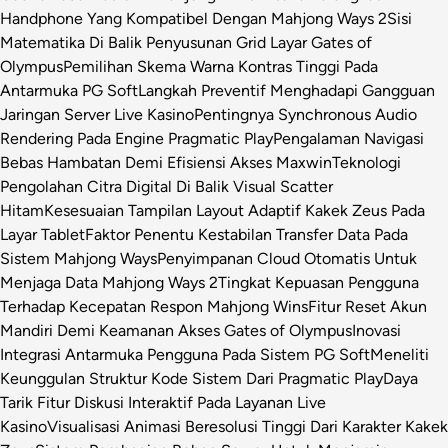
Handphone Yang Kompatibel Dengan Mahjong Ways 2
Sisi
Matematika Di Balik Penyusunan Grid Layar Gates of
Olympus
Pemilihan Skema Warna Kontras Tinggi Pada
Antarmuka PG Soft
Langkah Preventif Menghadapi Gangguan
Jaringan Server Live Kasino
Pentingnya Synchronous Audio
Rendering Pada Engine Pragmatic Play
Pengalaman Navigasi
Bebas Hambatan Demi Efisiensi Akses Maxwin
Teknologi
Pengolahan Citra Digital Di Balik Visual Scatter
Hitam
Kesesuaian Tampilan Layout Adaptif Kakek Zeus Pada
Layar Tablet
Faktor Penentu Kestabilan Transfer Data Pada
Sistem Mahjong Ways
Penyimpanan Cloud Otomatis Untuk
Menjaga Data Mahjong Ways 2
Tingkat Kepuasan Pengguna
Terhadap Kecepatan Respon Mahjong Wins
Fitur Reset Akun
Mandiri Demi Keamanan Akses Gates of Olympus
Inovasi
Integrasi Antarmuka Pengguna Pada Sistem PG Soft
Meneliti
Keunggulan Struktur Kode Sistem Dari Pragmatic Play
Daya
Tarik Fitur Diskusi Interaktif Pada Layanan Live
Kasino
Visualisasi Animasi Beresolusi Tinggi Dari Karakter Kakek