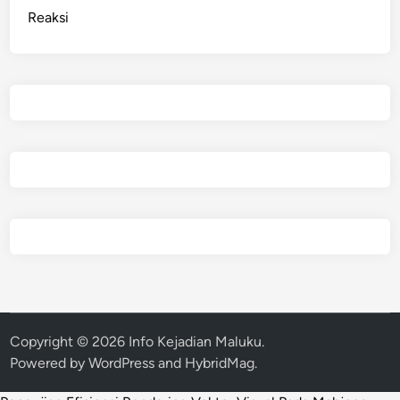
Reaksi
Copyright © 2026
Info Kejadian Maluku
.
Powered by
WordPress
and
HybridMag
.