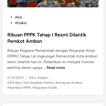
P
Aksi
o
Atraksi
s
t
Ribuan PPPK Tahap I Resmi Dilantik
e
Pemkot Ambon
d
Ribuan Pegawai Pemerintah dengan Perjanjian Kerja
i
(PPPK) Tahap I di lingkungan Pemerintah Kota Ambon
n
resmi dilantik hari ini. Pelantikan ini menjadi momen
R
penting dalam upaya …
Read more
i
P
01.10.2025
•
Aksi
,
Atraksi
•
b
o
ASN Baru
,
Info Kejadian Maluku
,
Kemajuan Ambon
,
u
s
Pelantikan PPPK
,
Pelayanan Publik
a
t
n
e
P
d