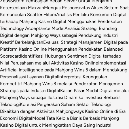
Zeus
Sistem Pembagian Beban Server Untuk Menjamin
Ketersediaan Maxwin
Menguji Responsivitas Akses Sistem Saat
Kemunculan Scatter Hitam
Analisis Perilaku Konsumen Digital
terhadap Mahjong Kasino Digital Menggunakan Pendekatan
Technology Acceptance Model
Analisis Strategi Branding
Digital dengan Mahjong Ways sebagai Pendukung Industri
Kreatif Berkelanjutan
Evaluasi Strategi Manajemen Digital pada
Platform Kasino Online Menggunakan Pendekatan Balanced
Scorecard
Identifikasi Hubungan Sentimen Digital terhadap
Nilai Perusahaan melalui Aktivitas Kasino Online
Implementasi
Artificial Intelligence pada Mahjong Wins 3 dalam Mendukung
Personalisasi Layanan Digital
Interpretasi Keunggulan
Kompetitif Mahjong Wins 3 melalui Pendekatan Manajemen
Strategis pada Industri Digital
Kajian Pasar Modal Digital melalui
Mahjong Ways sebagai Ilustrasi Dinamika Investasi Berbasis
Teknologi
Korelasi Pergerakan Saham Sektor Teknologi
Dikaitkan dengan Aktivitas Mahjongways Kasino Online di Era
Ekonomi Digital
Model Tata Kelola Bisnis Berbasis Mahjong
Kasino Digital untuk Meningkatkan Daya Saing Industri