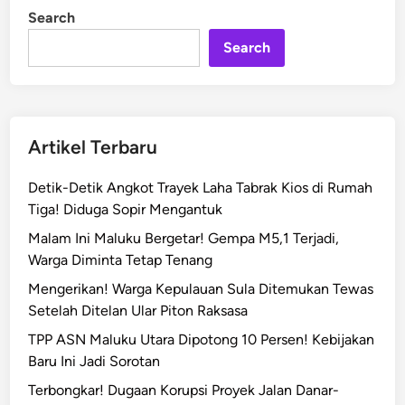
P
i
Search
n
P
K
Search
T
a
h
a
Artikel Terbaru
p
I
Detik-Detik Angkot Trayek Laha Tabrak Kios di Rumah
R
Tiga! Diduga Sopir Mengantuk
e
Malam Ini Maluku Bergetar! Gempa M5,1 Terjadi,
s
Warga Diminta Tetap Tenang
m
i
Mengerikan! Warga Kepulauan Sula Ditemukan Tewas
D
Setelah Ditelan Ular Piton Raksasa
i
TPP ASN Maluku Utara Dipotong 10 Persen! Kebijakan
l
Baru Ini Jadi Sorotan
a
Terbongkar! Dugaan Korupsi Proyek Jalan Danar-
n