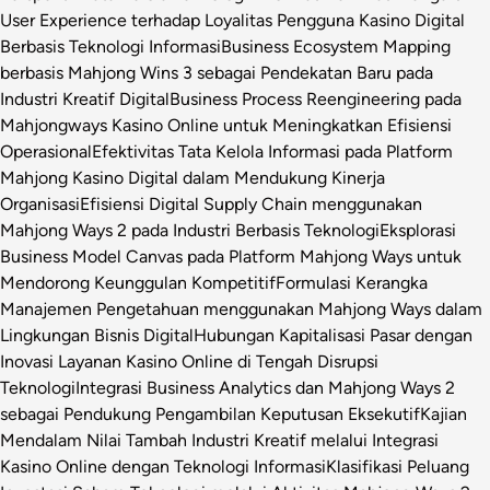
User Experience terhadap Loyalitas Pengguna Kasino Digital
Berbasis Teknologi Informasi
Business Ecosystem Mapping
berbasis Mahjong Wins 3 sebagai Pendekatan Baru pada
Industri Kreatif Digital
Business Process Reengineering pada
Mahjongways Kasino Online untuk Meningkatkan Efisiensi
Operasional
Efektivitas Tata Kelola Informasi pada Platform
Mahjong Kasino Digital dalam Mendukung Kinerja
Organisasi
Efisiensi Digital Supply Chain menggunakan
Mahjong Ways 2 pada Industri Berbasis Teknologi
Eksplorasi
Business Model Canvas pada Platform Mahjong Ways untuk
Mendorong Keunggulan Kompetitif
Formulasi Kerangka
Manajemen Pengetahuan menggunakan Mahjong Ways dalam
Lingkungan Bisnis Digital
Hubungan Kapitalisasi Pasar dengan
Inovasi Layanan Kasino Online di Tengah Disrupsi
Teknologi
Integrasi Business Analytics dan Mahjong Ways 2
sebagai Pendukung Pengambilan Keputusan Eksekutif
Kajian
Mendalam Nilai Tambah Industri Kreatif melalui Integrasi
Kasino Online dengan Teknologi Informasi
Klasifikasi Peluang