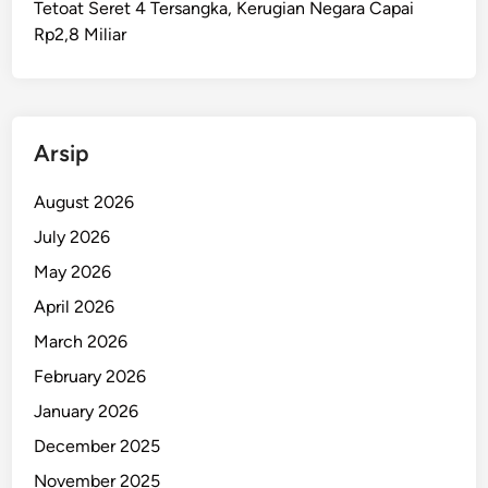
Tetoat Seret 4 Tersangka, Kerugian Negara Capai
t
Rp2,8 Miliar
i
k
P
e
m
Arsip
k
o
August 2026
t
July 2026
A
May 2026
m
b
April 2026
o
March 2026
n
February 2026
January 2026
December 2025
November 2025