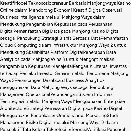
Kreatif
Model Teknososiopreneur Berbasis Mahjongways Kasino
Online dalam Mendorong Ekonomi Kreatif Digital
Observasi
Business Intelligence melalui Mahjong Ways dalam
Mendukung Pengambilan Keputusan pada Perusahaan
Digital
Pemanfaatan Big Data pada Mahjong Kasino Digital
sebagai Pendukung Strategi Bisnis Berbasis Data
Pemanfaatan
Cloud Computing dalam Infrastruktur Mahjong Ways 2 untuk
Mendukung Skalabilitas Platform Digital
Penerapan Data
Analytics pada Mahjong Wins 3 untuk Mengoptimalkan
Pengambilan Keputusan Manajerial
Pengaruh Literasi Investasi
terhadap Perilaku Investor Saham melalui Fenomena Mahjong
Ways 2
Perancangan Dashboard Business Analytics
menggunakan Data Mahjong Ways sebagai Pendukung
Manajemen Operasional
Perancangan Sistem Informasi
Terintegrasi melalui Mahjong Ways Menggunakan Enterprise
Architecture
Strategi Pemasaran Digital pada Kasino Digital
Menggunakan Pendekatan Omnichannel Marketing
Studi
Manajemen Risiko Digital melalui Mahjong Ways 2 dalam
Perspektif Tata Kelola Teknologi Informasi
Verifikasi Pengaruh