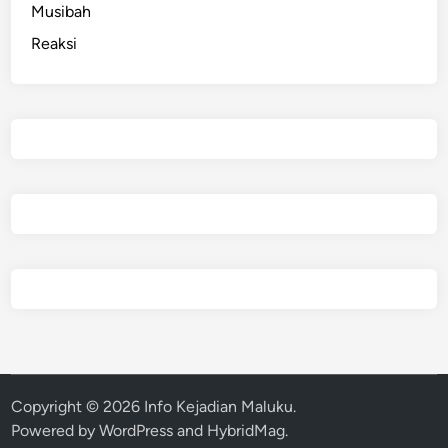
Musibah
Reaksi
Copyright © 2026
Info Kejadian Maluku
.
Powered by
WordPress
and
HybridMag
.