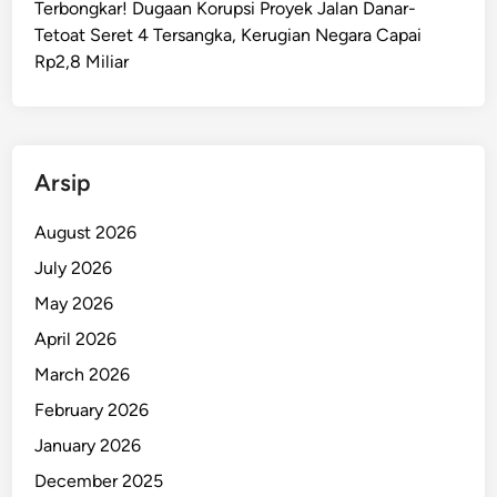
Terbongkar! Dugaan Korupsi Proyek Jalan Danar-
k
Tetoat Seret 4 Tersangka, Kerugian Negara Capai
u
Rp2,8 Miliar
P
o
t
e
n
Arsip
s
i
August 2026
B
July 2026
a
May 2026
n
j
April 2026
i
March 2026
r
February 2026
R
o
January 2026
b
December 2025
H