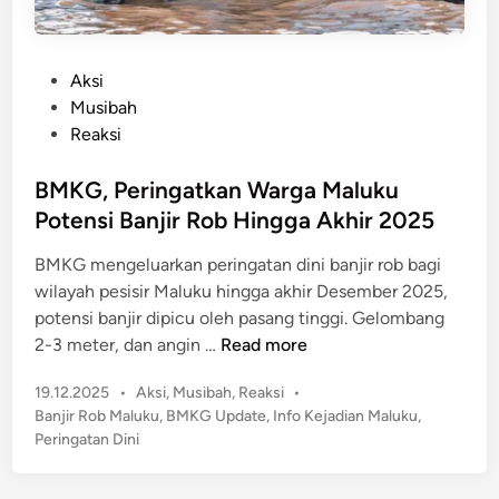
P
Aksi
o
Musibah
s
Reaksi
t
e
BMKG, Peringatkan Warga Maluku
d
Potensi Banjir Rob Hingga Akhir 2025
i
BMKG mengeluarkan peringatan dini banjir rob bagi
n
wilayah pesisir Maluku hingga akhir Desember 2025,
potensi banjir dipicu oleh pasang tinggi. Gelombang
B
2-3 meter, dan angin …
Read more
M
P
19.12.2025
•
Aksi
,
Musibah
,
Reaksi
•
K
o
Banjir Rob Maluku
,
BMKG Update
,
Info Kejadian Maluku
,
G
s
Peringatan Dini
,
t
P
e