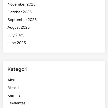
November 2025
i
n
October 2025
g
September 2025
g
August 2025
a
A
July 2025
k
June 2025
h
i
r
2
Kategori
0
2
Aksi
5
Atraksi
Kriminal
Lakalantas