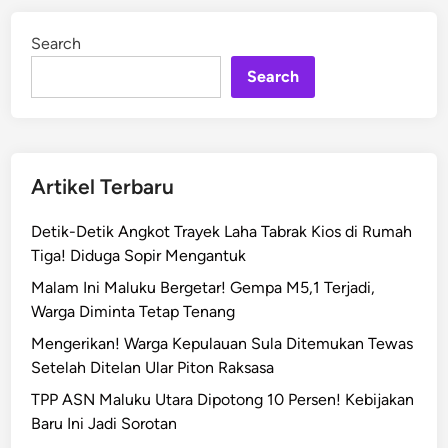
e
d
r
i
Search
n
i
n
Search
g
a
t
k
Artikel Terbaru
a
n
Detik-Detik Angkot Trayek Laha Tabrak Kios di Rumah
W
Tiga! Diduga Sopir Mengantuk
a
Malam Ini Maluku Bergetar! Gempa M5,1 Terjadi,
r
Warga Diminta Tetap Tenang
g
a
Mengerikan! Warga Kepulauan Sula Ditemukan Tewas
M
Setelah Ditelan Ular Piton Raksasa
a
TPP ASN Maluku Utara Dipotong 10 Persen! Kebijakan
l
Baru Ini Jadi Sorotan
u