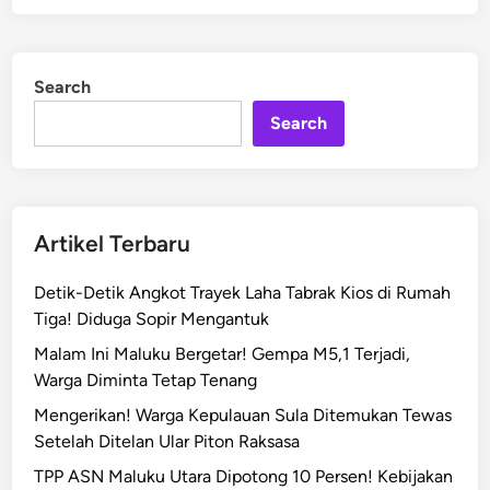
t
!
e
B
d
a
i
Search
n
p
Search
a
k
d
a
n
Artikel Terbaru
A
n
Detik-Detik Angkot Trayek Laha Tabrak Kios di Rumah
a
Tiga! Diduga Sopir Mengantuk
k
Malam Ini Maluku Bergetar! Gempa M5,1 Terjadi,
d
Warga Diminta Tetap Tenang
i
M
Mengerikan! Warga Kepulauan Sula Ditemukan Tewas
a
Setelah Ditelan Ular Piton Raksasa
l
TPP ASN Maluku Utara Dipotong 10 Persen! Kebijakan