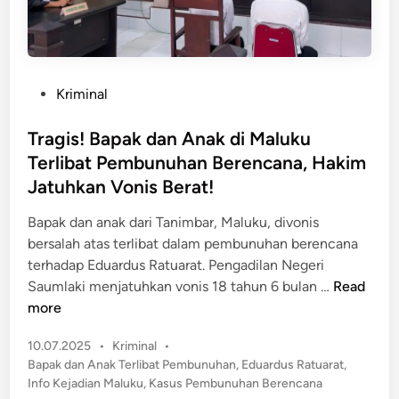
P
Kriminal
o
s
Tragis! Bapak dan Anak di Maluku
t
Terlibat Pembunuhan Berencana, Hakim
e
Jatuhkan Vonis Berat!
d
i
Bapak dan anak dari Tanimbar, Maluku, divonis
n
bersalah atas terlibat dalam pembunuhan berencana
terhadap Eduardus Ratuarat. Pengadilan Negeri
T
Saumlaki menjatuhkan vonis 18 tahun 6 bulan …
Read
r
more
a
P
10.07.2025
•
Kriminal
•
g
o
Bapak dan Anak Terlibat Pembunuhan
,
Eduardus Ratuarat
,
i
s
Info Kejadian Maluku
,
Kasus Pembunuhan Berencana
s