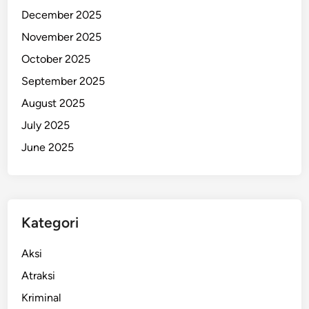
a
December 2025
n
November 2025
B
e
October 2025
r
September 2025
e
August 2025
n
c
July 2025
a
June 2025
n
a
,
H
Kategori
a
k
Aksi
i
m
Atraksi
J
Kriminal
a