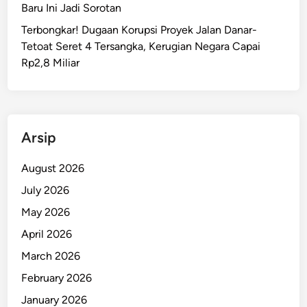
u
Baru Ini Jadi Sorotan
k
Terbongkar! Dugaan Korupsi Proyek Jalan Danar-
u
Tetoat Seret 4 Tersangka, Kerugian Negara Capai
T
Rp2,8 Miliar
e
r
l
i
b
Arsip
a
t
August 2026
P
July 2026
e
May 2026
m
b
April 2026
u
March 2026
n
February 2026
u
h
January 2026