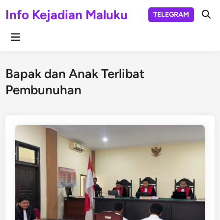
Skip
Info Kejadian Maluku
TELEGRAM
to
Ope
Sear
content
Main
Menu
Bapak dan Anak Terlibat
Pembunuhan