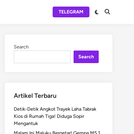
Switch
TELEGRAM
Open
to
Search
dark
mode
Search
Search
Artikel Terbaru
Detik-Detik Angkot Trayek Laha Tabrak
Kios di Rumah Tiga! Diduga Sopir
Mengantuk
Malam Ini Maluku Bergetar! Gempa M5,1