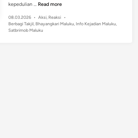
S
kepedulian …
Read more
a
P
08.03.2026
•
Aksi
,
Reaksi
•
t
o
Berbagi Takjil
,
Bhayangkari Maluku
,
Info Kejadian Maluku
,
b
s
Satbrimob Maluku
r
t
i
e
m
d
o
i
n
b
P
o
l
d
a
M
a
l
u
k