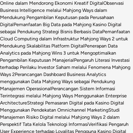
Online dalam Mendorong Ekonomi Kreatif Digital
Observasi
Business Intelligence melalui Mahjong Ways dalam
Mendukung Pengambilan Keputusan pada Perusahaan
Digital
Pemanfaatan Big Data pada Mahjong Kasino Digital
sebagai Pendukung Strategi Bisnis Berbasis Data
Pemanfaatan
Cloud Computing dalam Infrastruktur Mahjong Ways 2 untuk
Mendukung Skalabilitas Platform Digital
Penerapan Data
Analytics pada Mahjong Wins 3 untuk Mengoptimalkan
Pengambilan Keputusan Manajerial
Pengaruh Literasi Investasi
terhadap Perilaku Investor Saham melalui Fenomena Mahjong
Ways 2
Perancangan Dashboard Business Analytics
menggunakan Data Mahjong Ways sebagai Pendukung
Manajemen Operasional
Perancangan Sistem Informasi
Terintegrasi melalui Mahjong Ways Menggunakan Enterprise
Architecture
Strategi Pemasaran Digital pada Kasino Digital
Menggunakan Pendekatan Omnichannel Marketing
Studi
Manajemen Risiko Digital melalui Mahjong Ways 2 dalam
Perspektif Tata Kelola Teknologi Informasi
Verifikasi Pengaruh
User Experience terhadap Loyalitas Pengguna Kasino Digital