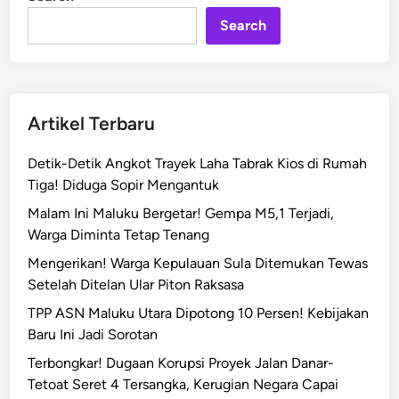
n
l
d
Search
a
M
a
l
Artikel Terbaru
u
k
Detik-Detik Angkot Trayek Laha Tabrak Kios di Rumah
u
Tiga! Diduga Sopir Mengantuk
P
Malam Ini Maluku Bergetar! Gempa M5,1 Terjadi,
a
Warga Diminta Tetap Tenang
t
r
Mengerikan! Warga Kepulauan Sula Ditemukan Tewas
o
Setelah Ditelan Ular Piton Raksasa
l
TPP ASN Maluku Utara Dipotong 10 Persen! Kebijakan
i
Baru Ini Jadi Sorotan
K
Terbongkar! Dugaan Korupsi Proyek Jalan Danar-
R
Tetoat Seret 4 Tersangka, Kerugian Negara Capai
Y