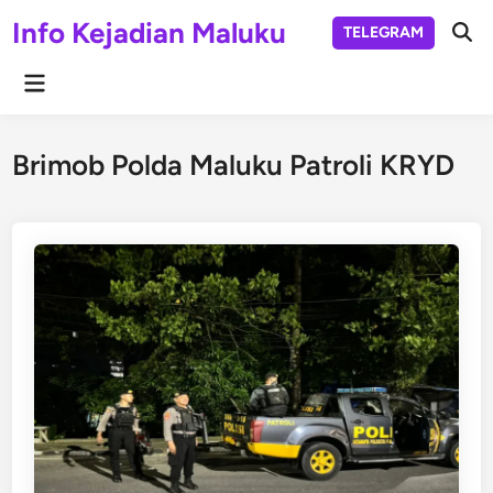
Skip
Info Kejadian Maluku
TELEGRAM
to
Ope
Sear
content
Main
Menu
Brimob Polda Maluku Patroli KRYD