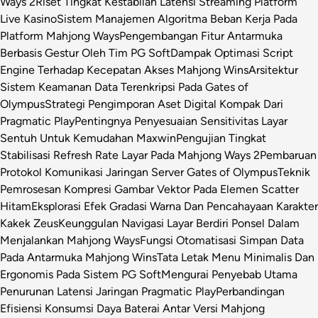
Ways 2
Riset Tingkat Kestabilan Latensi Streaming Platform
Live Kasino
Sistem Manajemen Algoritma Beban Kerja Pada
Platform Mahjong Ways
Pengembangan Fitur Antarmuka
Berbasis Gestur Oleh Tim PG Soft
Dampak Optimasi Script
Engine Terhadap Kecepatan Akses Mahjong Wins
Arsitektur
Sistem Keamanan Data Terenkripsi Pada Gates of
Olympus
Strategi Pengimporan Aset Digital Kompak Dari
Pragmatic Play
Pentingnya Penyesuaian Sensitivitas Layar
Sentuh Untuk Kemudahan Maxwin
Pengujian Tingkat
Stabilisasi Refresh Rate Layar Pada Mahjong Ways 2
Pembaruan
Protokol Komunikasi Jaringan Server Gates of Olympus
Teknik
Pemrosesan Kompresi Gambar Vektor Pada Elemen Scatter
Hitam
Eksplorasi Efek Gradasi Warna Dan Pencahayaan Karakter
Kakek Zeus
Keunggulan Navigasi Layar Berdiri Ponsel Dalam
Menjalankan Mahjong Ways
Fungsi Otomatisasi Simpan Data
Pada Antarmuka Mahjong Wins
Tata Letak Menu Minimalis Dan
Ergonomis Pada Sistem PG Soft
Mengurai Penyebab Utama
Penurunan Latensi Jaringan Pragmatic Play
Perbandingan
Efisiensi Konsumsi Daya Baterai Antar Versi Mahjong