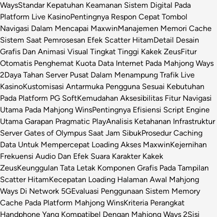
Ways
Standar Kepatuhan Keamanan Sistem Digital Pada
Platform Live Kasino
Pentingnya Respon Cepat Tombol
Navigasi Dalam Mencapai Maxwin
Manajemen Memori Cache
Sistem Saat Pemrosesan Efek Scatter Hitam
Detail Desain
Grafis Dan Animasi Visual Tingkat Tinggi Kakek Zeus
Fitur
Otomatis Penghemat Kuota Data Internet Pada Mahjong Ways
2
Daya Tahan Server Pusat Dalam Menampung Trafik Live
Kasino
Kustomisasi Antarmuka Pengguna Sesuai Kebutuhan
Pada Platform PG Soft
Kemudahan Aksesibilitas Fitur Navigasi
Utama Pada Mahjong Wins
Pentingnya Efisiensi Script Engine
Utama Garapan Pragmatic Play
Analisis Ketahanan Infrastruktur
Server Gates of Olympus Saat Jam Sibuk
Prosedur Caching
Data Untuk Mempercepat Loading Akses Maxwin
Kejernihan
Frekuensi Audio Dan Efek Suara Karakter Kakek
Zeus
Keunggulan Tata Letak Komponen Grafis Pada Tampilan
Scatter Hitam
Kecepatan Loading Halaman Awal Mahjong
Ways Di Network 5G
Evaluasi Penggunaan Sistem Memory
Cache Pada Platform Mahjong Wins
Kriteria Perangkat
Handphone Yang Kompatibel Dengan Mahjong Ways 2
Sisi