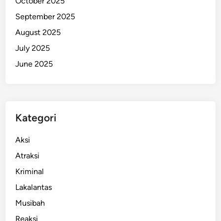
October 2025
e
September 2025
b
August 2025
i
h
July 2025
N
June 2025
y
a
m
a
Kategori
n
!
Aksi
Atraksi
Kriminal
Lakalantas
Musibah
Reaksi