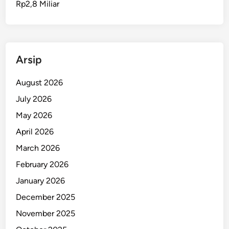
Rp2,8 Miliar
D
,
W
a
r
Arsip
g
a
August 2026
A
July 2026
m
May 2026
b
o
April 2026
n
March 2026
M
February 2026
e
r
January 2026
a
December 2025
s
November 2025
a
L