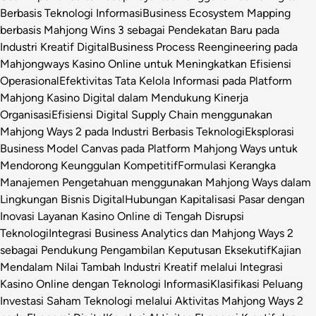
Berbasis Teknologi Informasi
Business Ecosystem Mapping
berbasis Mahjong Wins 3 sebagai Pendekatan Baru pada
Industri Kreatif Digital
Business Process Reengineering pada
Mahjongways Kasino Online untuk Meningkatkan Efisiensi
Operasional
Efektivitas Tata Kelola Informasi pada Platform
Mahjong Kasino Digital dalam Mendukung Kinerja
Organisasi
Efisiensi Digital Supply Chain menggunakan
Mahjong Ways 2 pada Industri Berbasis Teknologi
Eksplorasi
Business Model Canvas pada Platform Mahjong Ways untuk
Mendorong Keunggulan Kompetitif
Formulasi Kerangka
Manajemen Pengetahuan menggunakan Mahjong Ways dalam
Lingkungan Bisnis Digital
Hubungan Kapitalisasi Pasar dengan
Inovasi Layanan Kasino Online di Tengah Disrupsi
Teknologi
Integrasi Business Analytics dan Mahjong Ways 2
sebagai Pendukung Pengambilan Keputusan Eksekutif
Kajian
Mendalam Nilai Tambah Industri Kreatif melalui Integrasi
Kasino Online dengan Teknologi Informasi
Klasifikasi Peluang
Investasi Saham Teknologi melalui Aktivitas Mahjong Ways 2