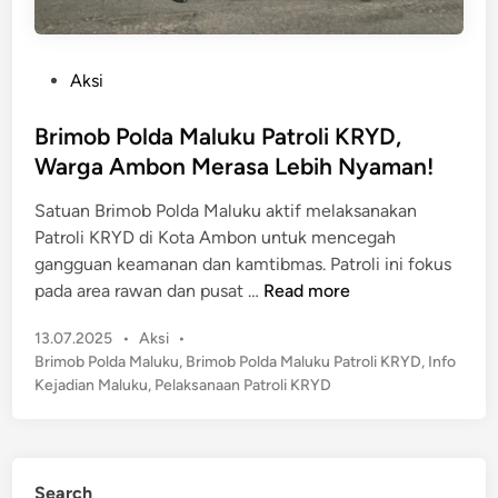
P
Aksi
o
s
Brimob Polda Maluku Patroli KRYD,
t
Warga Ambon Merasa Lebih Nyaman!
e
Satuan Brimob Polda Maluku aktif melaksanakan
d
Patroli KRYD di Kota Ambon untuk mencegah
i
gangguan keamanan dan kamtibmas. Patroli ini fokus
n
B
pada area rawan dan pusat …
Read more
r
P
13.07.2025
•
Aksi
•
i
o
Brimob Polda Maluku
,
Brimob Polda Maluku Patroli KRYD
,
Info
m
s
Kejadian Maluku
,
Pelaksanaan Patroli KRYD
o
t
b
e
P
d
o
i
Search