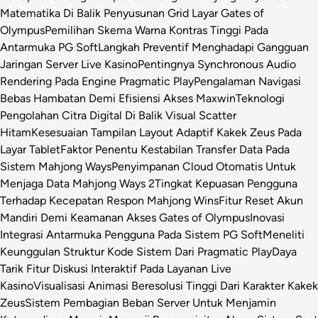
Matematika Di Balik Penyusunan Grid Layar Gates of
Olympus
Pemilihan Skema Warna Kontras Tinggi Pada
Antarmuka PG Soft
Langkah Preventif Menghadapi Gangguan
Jaringan Server Live Kasino
Pentingnya Synchronous Audio
Rendering Pada Engine Pragmatic Play
Pengalaman Navigasi
Bebas Hambatan Demi Efisiensi Akses Maxwin
Teknologi
Pengolahan Citra Digital Di Balik Visual Scatter
Hitam
Kesesuaian Tampilan Layout Adaptif Kakek Zeus Pada
Layar Tablet
Faktor Penentu Kestabilan Transfer Data Pada
Sistem Mahjong Ways
Penyimpanan Cloud Otomatis Untuk
Menjaga Data Mahjong Ways 2
Tingkat Kepuasan Pengguna
Terhadap Kecepatan Respon Mahjong Wins
Fitur Reset Akun
Mandiri Demi Keamanan Akses Gates of Olympus
Inovasi
Integrasi Antarmuka Pengguna Pada Sistem PG Soft
Meneliti
Keunggulan Struktur Kode Sistem Dari Pragmatic Play
Daya
Tarik Fitur Diskusi Interaktif Pada Layanan Live
Kasino
Visualisasi Animasi Beresolusi Tinggi Dari Karakter Kakek
Zeus
Sistem Pembagian Beban Server Untuk Menjamin