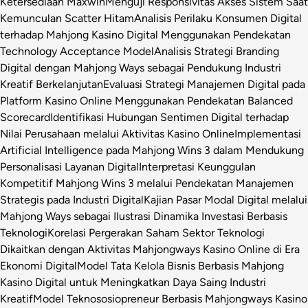
Ketersediaan Maxwin
Menguji Responsivitas Akses Sistem Saat
Kemunculan Scatter Hitam
Analisis Perilaku Konsumen Digital
terhadap Mahjong Kasino Digital Menggunakan Pendekatan
Technology Acceptance Model
Analisis Strategi Branding
Digital dengan Mahjong Ways sebagai Pendukung Industri
Kreatif Berkelanjutan
Evaluasi Strategi Manajemen Digital pada
Platform Kasino Online Menggunakan Pendekatan Balanced
Scorecard
Identifikasi Hubungan Sentimen Digital terhadap
Nilai Perusahaan melalui Aktivitas Kasino Online
Implementasi
Artificial Intelligence pada Mahjong Wins 3 dalam Mendukung
Personalisasi Layanan Digital
Interpretasi Keunggulan
Kompetitif Mahjong Wins 3 melalui Pendekatan Manajemen
Strategis pada Industri Digital
Kajian Pasar Modal Digital melalui
Mahjong Ways sebagai Ilustrasi Dinamika Investasi Berbasis
Teknologi
Korelasi Pergerakan Saham Sektor Teknologi
Dikaitkan dengan Aktivitas Mahjongways Kasino Online di Era
Ekonomi Digital
Model Tata Kelola Bisnis Berbasis Mahjong
Kasino Digital untuk Meningkatkan Daya Saing Industri
Kreatif
Model Teknososiopreneur Berbasis Mahjongways Kasino