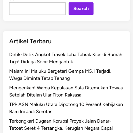
n
a
Search
B
i
l
a
t
Artikel Terbaru
e
r
Detik-Detik Angkot Trayek Laha Tabrak Kios di Rumah
a
Tiga! Diduga Sopir Mengantuk
l
Malam Ini Maluku Bergetar! Gempa M5,1 Terjadi,
M
Warga Diminta Tetap Tenang
a
l
Mengerikan! Warga Kepulauan Sula Ditemukan Tewas
u
Setelah Ditelan Ular Piton Raksasa
k
TPP ASN Maluku Utara Dipotong 10 Persen! Kebijakan
u
Baru Ini Jadi Sorotan
-
Terbongkar! Dugaan Korupsi Proyek Jalan Danar-
A
Tetoat Seret 4 Tersangka, Kerugian Negara Capai
u