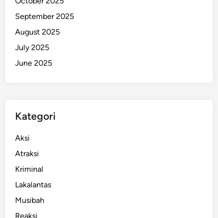
October 2025
b
September 2025
a
August 2025
k
B
July 2025
a
June 2025
r
u
Kategori
Aksi
Atraksi
Kriminal
Lakalantas
Musibah
Reaksi