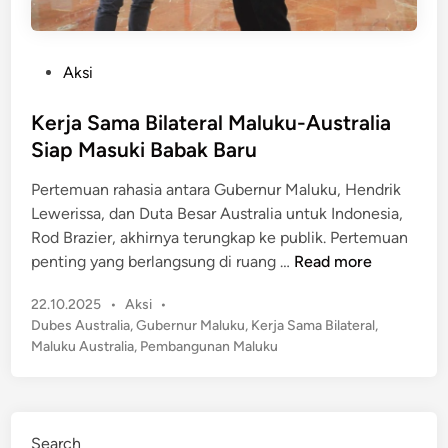
P
Aksi
o
s
Kerja Sama Bilateral Maluku-Australia
t
Siap Masuki Babak Baru
e
Pertemuan rahasia antara Gubernur Maluku, Hendrik
d
Lewerissa, dan Duta Besar Australia untuk Indonesia,
i
Rod Brazier, akhirnya terungkap ke publik.​ Pertemuan
n
K
penting yang berlangsung di ruang …
Read more
e
P
22.10.2025
•
Aksi
•
r
o
Dubes Australia
,
Gubernur Maluku
,
Kerja Sama Bilateral
,
j
s
Maluku Australia
,
Pembangunan Maluku
a
t
S
e
a
d
m
i
Search