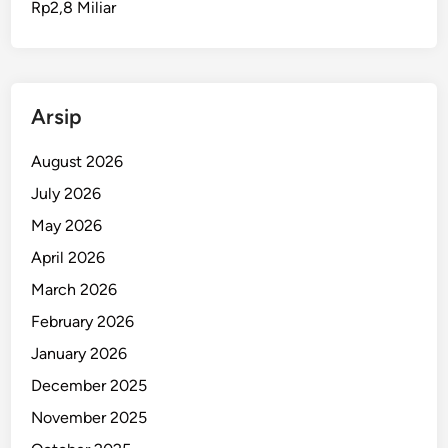
Rp2,8 Miliar
s
t
r
a
l
Arsip
i
a
August 2026
S
July 2026
i
May 2026
a
p
April 2026
M
March 2026
a
February 2026
s
u
January 2026
k
December 2025
i
November 2025
B
a