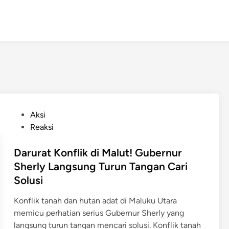
P
Aksi
o
Reaksi
s
t
Darurat Konflik di Malut! Gubernur
e
Sherly Langsung Turun Tangan Cari
d
Solusi
i
n
Konflik tanah dan hutan adat di Maluku Utara
memicu perhatian serius Gubernur Sherly yang
langsung turun tangan mencari solusi. Konflik tanah