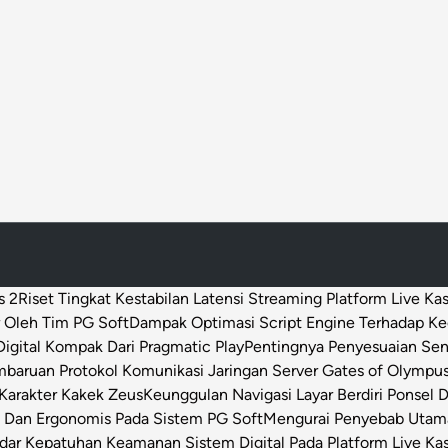
a
r
i
S
o
l
u
s
i
s 2
Riset Tingkat Kestabilan Latensi Streaming Platform Live Ka
 Oleh Tim PG Soft
Dampak Optimasi Script Engine Terhadap K
igital Kompak Dari Pragmatic Play
Pentingnya Penyesuaian Sen
baruan Protokol Komunikasi Jaringan Server Gates of Olympu
Karakter Kakek Zeus
Keunggulan Navigasi Layar Berdiri Ponsel
s Dan Ergonomis Pada Sistem PG Soft
Mengurai Penyebab Utama 
dar Kepatuhan Keamanan Sistem Digital Pada Platform Live Ka