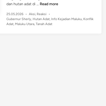
D
dan hutan adat di …
Read more
a
P
25.05.2026
•
Aksi
,
Reaksi
•
r
o
Gubernur Sherly
,
Hutan Adat
,
Info Kejadian Maluku
,
Konflik
u
s
Adat
,
Maluku Utara
,
Tanah Adat
r
t
a
e
t
d
K
i
n
o
n
f
l
i
k
d
i
M
a
l