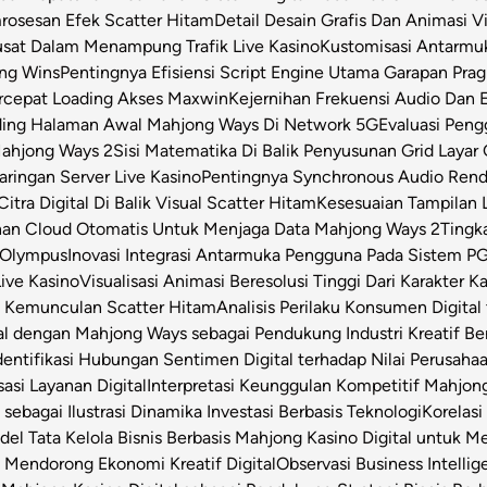
osesan Efek Scatter Hitam
Detail Desain Grafis Dan Animasi V
usat Dalam Menampung Trafik Live Kasino
Kustomisasi Antarmu
ong Wins
Pentingnya Efisiensi Script Engine Utama Garapan Prag
rcepat Loading Akses Maxwin
Kejernihan Frekuensi Audio Dan 
ding Halaman Awal Mahjong Ways Di Network 5G
Evaluasi Pen
Mahjong Ways 2
Sisi Matematika Di Balik Penyusunan Grid Layar
ringan Server Live Kasino
Pentingnya Synchronous Audio Rende
itra Digital Di Balik Visual Scatter Hitam
Kesesuaian Tampilan L
an Cloud Otomatis Untuk Menjaga Data Mahjong Ways 2
Tingk
 Olympus
Inovasi Integrasi Antarmuka Pengguna Pada Sistem PG
Live Kasino
Visualisasi Animasi Beresolusi Tinggi Dari Karakter 
t Kemunculan Scatter Hitam
Analisis Perilaku Konsumen Digita
ital dengan Mahjong Ways sebagai Pendukung Industri Kreatif Be
dentifikasi Hubungan Sentimen Digital terhadap Nilai Perusahaa
asi Layanan Digital
Interpretasi Keunggulan Kompetitif Mahjon
sebagai Ilustrasi Dinamika Investasi Berbasis Teknologi
Korelas
el Tata Kelola Bisnis Berbasis Mahjong Kasino Digital untuk Me
 Mendorong Ekonomi Kreatif Digital
Observasi Business Intell