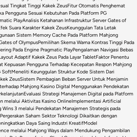
isual Tingkat Tinggi Kakek Zeus
Fitur Otomatis Penghemat
ka Pengguna Sesuai Kebutuhan Pada Platform PG
matic Play
Analisis Ketahanan Infrastruktur Server Gates of
Efek Suara Karakter Kakek Zeus
Keunggulan Tata Letak
ggunaan Sistem Memory Cache Pada Platform Mahjong
 Gates of Olympus
Pemilihan Skema Warna Kontras Tinggi Pada
ring Pada Engine Pragmatic Play
Pengalaman Navigasi Bebas
ayout Adaptif Kakek Zeus Pada Layar Tablet
Faktor Penentu
at Kepuasan Pengguna Terhadap Kecepatan Respon Mahjong
 Soft
Meneliti Keunggulan Struktur Kode Sistem Dari
Kakek Zeus
Sistem Pembagian Beban Server Untuk Menjamin
l terhadap Mahjong Kasino Digital Menggunakan Pendekatan
rkelanjutan
Evaluasi Strategi Manajemen Digital pada Platform
n melalui Aktivitas Kasino Online
Implementasi Artificial
g Wins 3 melalui Pendekatan Manajemen Strategis pada
i Pergerakan Saham Sektor Teknologi Dikaitkan dengan
ningkatkan Daya Saing Industri Kreatif
Model
igence melalui Mahjong Ways dalam Mendukung Pengambilan