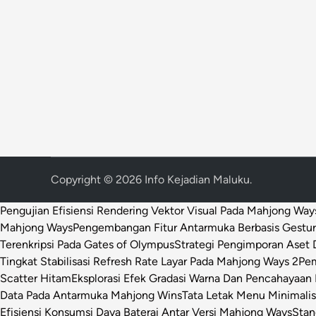
Copyright © 2026
Info Kejadian Maluku
.
Pengujian Efisiensi Rendering Vektor Visual Pada Mahjong Way
Mahjong Ways
Pengembangan Fitur Antarmuka Berbasis Gestur
Terenkripsi Pada Gates of Olympus
Strategi Pengimporan Aset D
Tingkat Stabilisasi Refresh Rate Layar Pada Mahjong Ways 2
Pem
Scatter Hitam
Eksplorasi Efek Gradasi Warna Dan Pencahayaan 
Data Pada Antarmuka Mahjong Wins
Tata Letak Menu Minimali
Efisiensi Konsumsi Daya Baterai Antar Versi Mahjong Ways
Stan