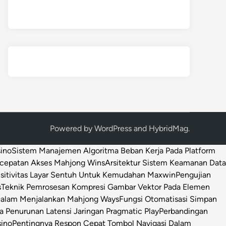
Powered by
WordPress
and
HybridMag
.
sino
Sistem Manajemen Algoritma Beban Kerja Pada Platform
ecepatan Akses Mahjong Wins
Arsitektur Sistem Keamanan Data
sitivitas Layar Sentuh Untuk Kemudahan Maxwin
Pengujian
s
Teknik Pemrosesan Kompresi Gambar Vektor Pada Elemen
 Dalam Menjalankan Mahjong Ways
Fungsi Otomatisasi Simpan
Penurunan Latensi Jaringan Pragmatic Play
Perbandingan
sino
Pentingnya Respon Cepat Tombol Navigasi Dalam