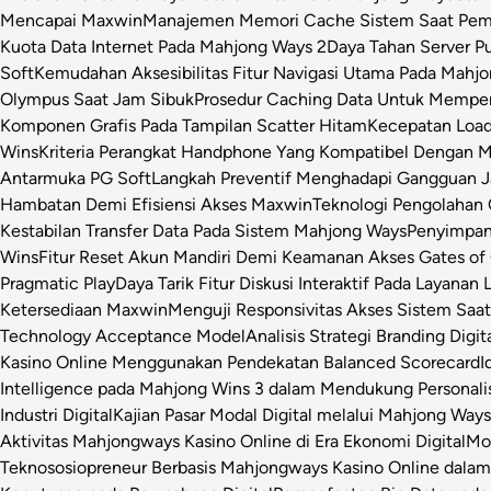
Mencapai Maxwin
Manajemen Memori Cache Sistem Saat Pemr
Kuota Data Internet Pada Mahjong Ways 2
Daya Tahan Server P
Soft
Kemudahan Aksesibilitas Fitur Navigasi Utama Pada Mahj
Olympus Saat Jam Sibuk
Prosedur Caching Data Untuk Mempe
Komponen Grafis Pada Tampilan Scatter Hitam
Kecepatan Loa
Wins
Kriteria Perangkat Handphone Yang Kompatibel Dengan 
Antarmuka PG Soft
Langkah Preventif Menghadapi Gangguan Ja
Hambatan Demi Efisiensi Akses Maxwin
Teknologi Pengolahan C
Kestabilan Transfer Data Pada Sistem Mahjong Ways
Penyimpan
Wins
Fitur Reset Akun Mandiri Demi Keamanan Akses Gates of
Pragmatic Play
Daya Tarik Fitur Diskusi Interaktif Pada Layanan 
Ketersediaan Maxwin
Menguji Responsivitas Akses Sistem Saa
Technology Acceptance Model
Analisis Strategi Branding Dig
Kasino Online Menggunakan Pendekatan Balanced Scorecard
I
Intelligence pada Mahjong Wins 3 dalam Mendukung Personalis
Industri Digital
Kajian Pasar Modal Digital melalui Mahjong Ways 
Aktivitas Mahjongways Kasino Online di Era Ekonomi Digital
Mod
Teknososiopreneur Berbasis Mahjongways Kasino Online dalam