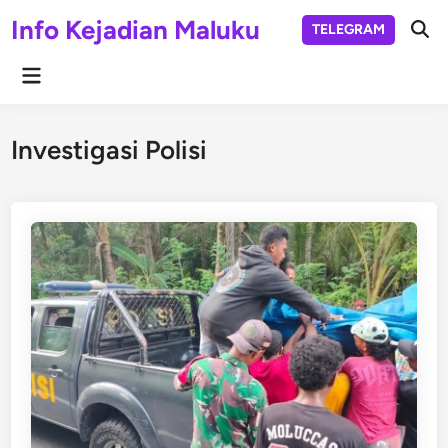
Skip
Info Kejadian Maluku
TELEGRAM
to
Ope
Sear
content
Main
Menu
Investigasi Polisi