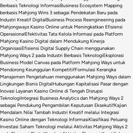
Berbasis Teknologi Informasi
Business Ecosystem Mapping
berbasis Mahjong Wins 3 sebagai Pendekatan Baru pada
Industri Kreatif Digital
Business Process Reengineering pada
Mahjongways Kasino Online untuk Meningkatkan Efisiensi
Operasional
Efektivitas Tata Kelola Informasi pada Platform
Mahjong Kasino Digital dalam Mendukung Kinerja
Organisasi
Efisiensi Digital Supply Chain menggunakan
Mahjong Ways 2 pada Industri Berbasis Teknologi
Eksplorasi
Business Model Canvas pada Platform Mahjong Ways untuk
Mendorong Keunggulan Kompetitif
Formulasi Kerangka
Manajemen Pengetahuan menggunakan Mahjong Ways dalam
Lingkungan Bisnis Digital
Hubungan Kapitalisasi Pasar dengan
Inovasi Layanan Kasino Online di Tengah Disrupsi
Teknologi
Integrasi Business Analytics dan Mahjong Ways 2
sebagai Pendukung Pengambilan Keputusan Eksekutif
Kajian
Mendalam Nilai Tambah Industri Kreatif melalui Integrasi
Kasino Online dengan Teknologi Informasi
Klasifikasi Peluang
Investasi Saham Teknologi melalui Aktivitas Mahjong Ways 2