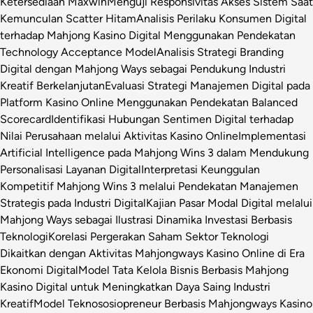
Ketersediaan Maxwin
Menguji Responsivitas Akses Sistem Saat
Kemunculan Scatter Hitam
Analisis Perilaku Konsumen Digital
terhadap Mahjong Kasino Digital Menggunakan Pendekatan
Technology Acceptance Model
Analisis Strategi Branding
Digital dengan Mahjong Ways sebagai Pendukung Industri
Kreatif Berkelanjutan
Evaluasi Strategi Manajemen Digital pada
Platform Kasino Online Menggunakan Pendekatan Balanced
Scorecard
Identifikasi Hubungan Sentimen Digital terhadap
Nilai Perusahaan melalui Aktivitas Kasino Online
Implementasi
Artificial Intelligence pada Mahjong Wins 3 dalam Mendukung
Personalisasi Layanan Digital
Interpretasi Keunggulan
Kompetitif Mahjong Wins 3 melalui Pendekatan Manajemen
Strategis pada Industri Digital
Kajian Pasar Modal Digital melalui
Mahjong Ways sebagai Ilustrasi Dinamika Investasi Berbasis
Teknologi
Korelasi Pergerakan Saham Sektor Teknologi
Dikaitkan dengan Aktivitas Mahjongways Kasino Online di Era
Ekonomi Digital
Model Tata Kelola Bisnis Berbasis Mahjong
Kasino Digital untuk Meningkatkan Daya Saing Industri
Kreatif
Model Teknososiopreneur Berbasis Mahjongways Kasino