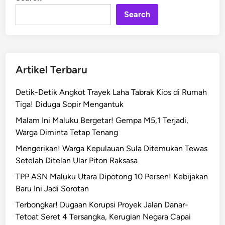
n
n
Search
e
m
u
a
n
Artikel Terbaru
M
a
Detik-Detik Angkot Trayek Laha Tabrak Kios di Rumah
y
Tiga! Diduga Sopir Mengantuk
a
Malam Ini Maluku Bergetar! Gempa M5,1 Terjadi,
t
Warga Diminta Tetap Tenang
P
r
Mengerikan! Warga Kepulauan Sula Ditemukan Tewas
i
Setelah Ditelan Ular Piton Raksasa
a
TPP ASN Maluku Utara Dipotong 10 Persen! Kebijakan
d
Baru Ini Jadi Sorotan
i
Terbongkar! Dugaan Korupsi Proyek Jalan Danar-
P
Tetoat Seret 4 Tersangka, Kerugian Negara Capai
e