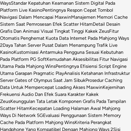
Ways
Standar Kepatuhan Keamanan Sistem Digital Pada
Platform Live Kasino
Pentingnya Respon Cepat Tombol
Navigasi Dalam Mencapai Maxwin
Manajemen Memori Cache
Sistem Saat Pemrosesan Efek Scatter Hitam
Detail Desain
Grafis Dan Animasi Visual Tingkat Tinggi Kakek Zeus
Fitur
Otomatis Penghemat Kuota Data Internet Pada Mahjong Ways
2
Daya Tahan Server Pusat Dalam Menampung Trafik Live
Kasino
Kustomisasi Antarmuka Pengguna Sesuai Kebutuhan
Pada Platform PG Soft
Kemudahan Aksesibilitas Fitur Navigasi
Utama Pada Mahjong Wins
Pentingnya Efisiensi Script Engine
Utama Garapan Pragmatic Play
Analisis Ketahanan Infrastruktur
Server Gates of Olympus Saat Jam Sibuk
Prosedur Caching
Data Untuk Mempercepat Loading Akses Maxwin
Kejernihan
Frekuensi Audio Dan Efek Suara Karakter Kakek
Zeus
Keunggulan Tata Letak Komponen Grafis Pada Tampilan
Scatter Hitam
Kecepatan Loading Halaman Awal Mahjong
Ways Di Network 5G
Evaluasi Penggunaan Sistem Memory
Cache Pada Platform Mahjong Wins
Kriteria Perangkat
Handphone Yang Kompatibel Dengan Mahjong Ways 2
Sisi