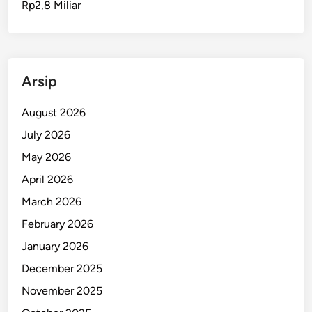
Rp2,8 Miliar
s
i
s
i
r
Arsip
P
a
August 2026
n
July 2026
t
May 2026
a
i
April 2026
M
March 2026
a
February 2026
l
u
January 2026
k
December 2025
u
November 2025
T
e