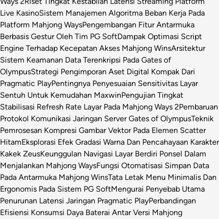
Ways 2
Riset Tingkat Kestabilan Latensi Streaming Platform
Live Kasino
Sistem Manajemen Algoritma Beban Kerja Pada
Platform Mahjong Ways
Pengembangan Fitur Antarmuka
Berbasis Gestur Oleh Tim PG Soft
Dampak Optimasi Script
Engine Terhadap Kecepatan Akses Mahjong Wins
Arsitektur
Sistem Keamanan Data Terenkripsi Pada Gates of
Olympus
Strategi Pengimporan Aset Digital Kompak Dari
Pragmatic Play
Pentingnya Penyesuaian Sensitivitas Layar
Sentuh Untuk Kemudahan Maxwin
Pengujian Tingkat
Stabilisasi Refresh Rate Layar Pada Mahjong Ways 2
Pembaruan
Protokol Komunikasi Jaringan Server Gates of Olympus
Teknik
Pemrosesan Kompresi Gambar Vektor Pada Elemen Scatter
Hitam
Eksplorasi Efek Gradasi Warna Dan Pencahayaan Karakter
Kakek Zeus
Keunggulan Navigasi Layar Berdiri Ponsel Dalam
Menjalankan Mahjong Ways
Fungsi Otomatisasi Simpan Data
Pada Antarmuka Mahjong Wins
Tata Letak Menu Minimalis Dan
Ergonomis Pada Sistem PG Soft
Mengurai Penyebab Utama
Penurunan Latensi Jaringan Pragmatic Play
Perbandingan
Efisiensi Konsumsi Daya Baterai Antar Versi Mahjong