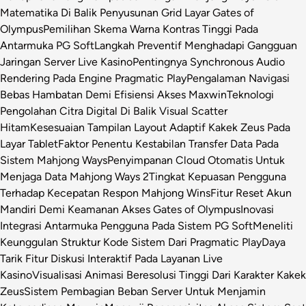
Matematika Di Balik Penyusunan Grid Layar Gates of
Olympus
Pemilihan Skema Warna Kontras Tinggi Pada
Antarmuka PG Soft
Langkah Preventif Menghadapi Gangguan
Jaringan Server Live Kasino
Pentingnya Synchronous Audio
Rendering Pada Engine Pragmatic Play
Pengalaman Navigasi
Bebas Hambatan Demi Efisiensi Akses Maxwin
Teknologi
Pengolahan Citra Digital Di Balik Visual Scatter
Hitam
Kesesuaian Tampilan Layout Adaptif Kakek Zeus Pada
Layar Tablet
Faktor Penentu Kestabilan Transfer Data Pada
Sistem Mahjong Ways
Penyimpanan Cloud Otomatis Untuk
Menjaga Data Mahjong Ways 2
Tingkat Kepuasan Pengguna
Terhadap Kecepatan Respon Mahjong Wins
Fitur Reset Akun
Mandiri Demi Keamanan Akses Gates of Olympus
Inovasi
Integrasi Antarmuka Pengguna Pada Sistem PG Soft
Meneliti
Keunggulan Struktur Kode Sistem Dari Pragmatic Play
Daya
Tarik Fitur Diskusi Interaktif Pada Layanan Live
Kasino
Visualisasi Animasi Beresolusi Tinggi Dari Karakter Kakek
Zeus
Sistem Pembagian Beban Server Untuk Menjamin