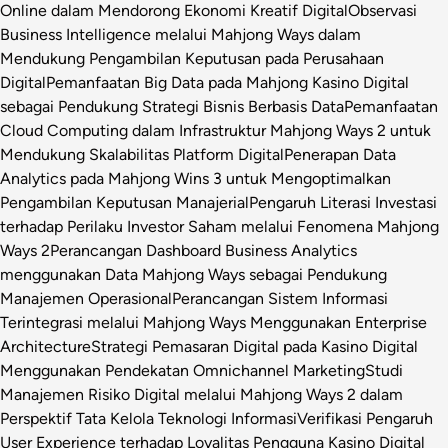
Online dalam Mendorong Ekonomi Kreatif Digital
Observasi
Business Intelligence melalui Mahjong Ways dalam
Mendukung Pengambilan Keputusan pada Perusahaan
Digital
Pemanfaatan Big Data pada Mahjong Kasino Digital
sebagai Pendukung Strategi Bisnis Berbasis Data
Pemanfaatan
Cloud Computing dalam Infrastruktur Mahjong Ways 2 untuk
Mendukung Skalabilitas Platform Digital
Penerapan Data
Analytics pada Mahjong Wins 3 untuk Mengoptimalkan
Pengambilan Keputusan Manajerial
Pengaruh Literasi Investasi
terhadap Perilaku Investor Saham melalui Fenomena Mahjong
Ways 2
Perancangan Dashboard Business Analytics
menggunakan Data Mahjong Ways sebagai Pendukung
Manajemen Operasional
Perancangan Sistem Informasi
Terintegrasi melalui Mahjong Ways Menggunakan Enterprise
Architecture
Strategi Pemasaran Digital pada Kasino Digital
Menggunakan Pendekatan Omnichannel Marketing
Studi
Manajemen Risiko Digital melalui Mahjong Ways 2 dalam
Perspektif Tata Kelola Teknologi Informasi
Verifikasi Pengaruh
User Experience terhadap Loyalitas Pengguna Kasino Digital