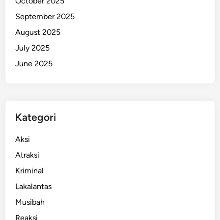
October 2025
n
September 2025
g
August 2025
a
h
July 2025
June 2025
Kategori
Aksi
Atraksi
Kriminal
Lakalantas
Musibah
Reaksi