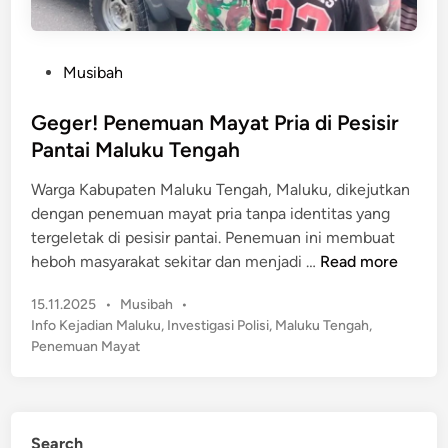
P
Musibah
o
s
Geger! Penemuan Mayat Pria di Pesisir
t
Pantai Maluku Tengah
e
Warga Kabupaten Maluku Tengah, Maluku, dikejutkan
d
dengan penemuan mayat pria tanpa identitas yang
i
tergeletak di pesisir pantai. Penemuan ini membuat
n
G
heboh masyarakat sekitar dan menjadi …
Read more
e
P
15.11.2025
•
Musibah
•
g
o
Info Kejadian Maluku
,
Investigasi Polisi
,
Maluku Tengah
,
e
s
Penemuan Mayat
r
t
!
e
P
d
e
i
Search