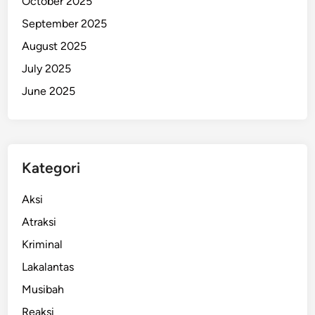
October 2025
a
September 2025
i
August 2025
r
a
July 2025
n
June 2025
P
u
l
a
Kategori
u
B
Aksi
a
n
Atraksi
d
Kriminal
a
Lakalantas
Musibah
Reaksi