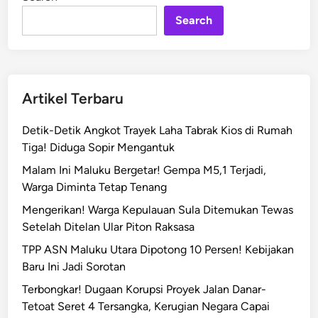
n
a
r
Search
a
n
a
P
Artikel Terbaru
e
r
Detik-Detik Angkot Trayek Laha Tabrak Kios di Rumah
k
Tiga! Diduga Sopir Mengantuk
a
Malam Ini Maluku Bergetar! Gempa M5,1 Terjadi,
s
Warga Diminta Tetap Tenang
a
P
Mengerikan! Warga Kepulauan Sula Ditemukan Tewas
e
Setelah Ditelan Ular Piton Raksasa
n
TPP ASN Maluku Utara Dipotong 10 Persen! Kebijakan
g
Baru Ini Jadi Sorotan
a
Terbongkar! Dugaan Korupsi Proyek Jalan Danar-
n
Tetoat Seret 4 Tersangka, Kerugian Negara Capai
g