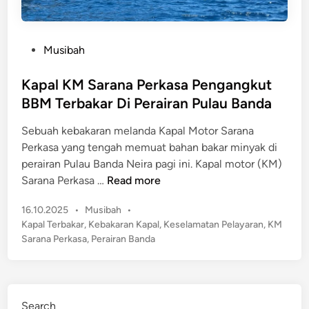
P
Musibah
o
s
Kapal KM Sarana Perkasa Pengangkut
t
BBM Terbakar Di Perairan Pulau Banda
e
Sebuah kebakaran melanda Kapal Motor Sarana
d
Perkasa yang tengah memuat bahan bakar minyak di
i
perairan Pulau Banda Neira pagi ini. Kapal motor (KM)
n
K
Sarana Perkasa …
Read more
a
P
16.10.2025
•
Musibah
•
p
o
Kapal Terbakar
,
Kebakaran Kapal
,
Keselamatan Pelayaran
,
KM
a
s
Sarana Perkasa
,
Perairan Banda
l
t
K
e
M
d
S
i
Search