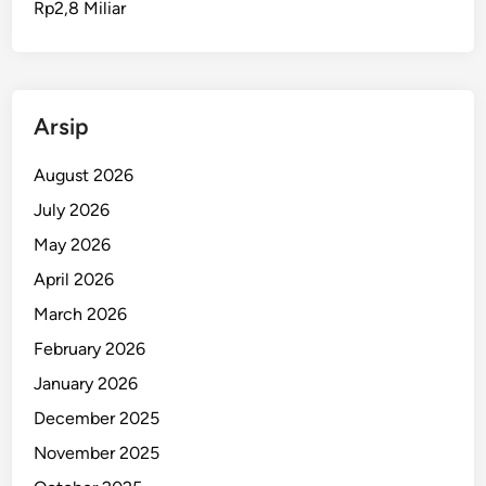
Rp2,8 Miliar
k
u
t
B
B
Arsip
M
T
August 2026
e
July 2026
r
May 2026
b
a
April 2026
k
March 2026
a
February 2026
r
D
January 2026
i
December 2025
P
November 2025
e
r