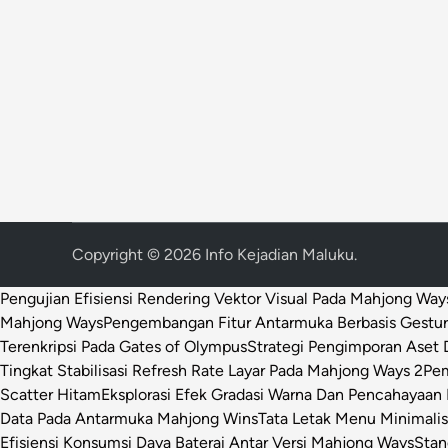
Copyright © 2026
Info Kejadian Maluku
.
Pengujian Efisiensi Rendering Vektor Visual Pada Mahjong Way
Mahjong Ways
Pengembangan Fitur Antarmuka Berbasis Gestur
Terenkripsi Pada Gates of Olympus
Strategi Pengimporan Aset D
Tingkat Stabilisasi Refresh Rate Layar Pada Mahjong Ways 2
Pem
Scatter Hitam
Eksplorasi Efek Gradasi Warna Dan Pencahayaan 
Data Pada Antarmuka Mahjong Wins
Tata Letak Menu Minimali
Efisiensi Konsumsi Daya Baterai Antar Versi Mahjong Ways
Stan