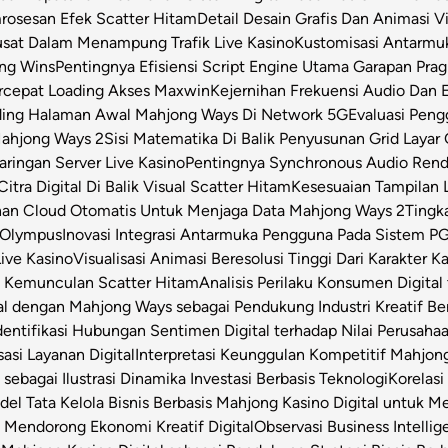
osesan Efek Scatter Hitam
Detail Desain Grafis Dan Animasi V
usat Dalam Menampung Trafik Live Kasino
Kustomisasi Antarmu
ong Wins
Pentingnya Efisiensi Script Engine Utama Garapan Prag
rcepat Loading Akses Maxwin
Kejernihan Frekuensi Audio Dan 
ding Halaman Awal Mahjong Ways Di Network 5G
Evaluasi Pen
Mahjong Ways 2
Sisi Matematika Di Balik Penyusunan Grid Layar
ringan Server Live Kasino
Pentingnya Synchronous Audio Rende
itra Digital Di Balik Visual Scatter Hitam
Kesesuaian Tampilan L
an Cloud Otomatis Untuk Menjaga Data Mahjong Ways 2
Tingk
 Olympus
Inovasi Integrasi Antarmuka Pengguna Pada Sistem PG
Live Kasino
Visualisasi Animasi Beresolusi Tinggi Dari Karakter 
t Kemunculan Scatter Hitam
Analisis Perilaku Konsumen Digita
ital dengan Mahjong Ways sebagai Pendukung Industri Kreatif Be
dentifikasi Hubungan Sentimen Digital terhadap Nilai Perusahaa
asi Layanan Digital
Interpretasi Keunggulan Kompetitif Mahjon
sebagai Ilustrasi Dinamika Investasi Berbasis Teknologi
Korelas
el Tata Kelola Bisnis Berbasis Mahjong Kasino Digital untuk Me
 Mendorong Ekonomi Kreatif Digital
Observasi Business Intell