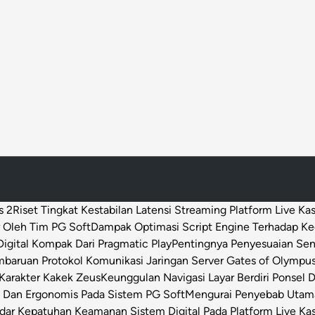
s 2
Riset Tingkat Kestabilan Latensi Streaming Platform Live Ka
 Oleh Tim PG Soft
Dampak Optimasi Script Engine Terhadap K
igital Kompak Dari Pragmatic Play
Pentingnya Penyesuaian Sen
baruan Protokol Komunikasi Jaringan Server Gates of Olympu
Karakter Kakek Zeus
Keunggulan Navigasi Layar Berdiri Ponsel
s Dan Ergonomis Pada Sistem PG Soft
Mengurai Penyebab Utama 
dar Kepatuhan Keamanan Sistem Digital Pada Platform Live Ka