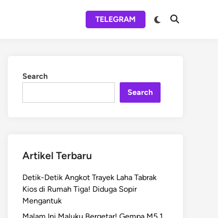
Switch
TELEGRAM
Open
to
Search
dark
mode
Search
Search
Artikel Terbaru
Detik-Detik Angkot Trayek Laha Tabrak
Kios di Rumah Tiga! Diduga Sopir
Mengantuk
Malam Ini Maluku Bergetar! Gempa M5,1