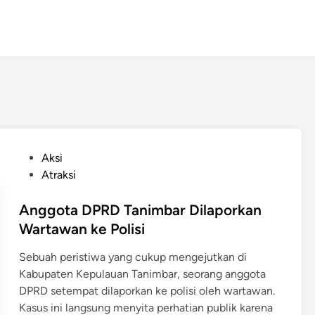
P
Aksi
o
Atraksi
s
t
Anggota DPRD Tanimbar Dilaporkan
e
Wartawan ke Polisi
d
Sebuah peristiwa yang cukup mengejutkan di
i
Kabupaten Kepulauan Tanimbar, seorang anggota
n
DPRD setempat dilaporkan ke polisi oleh wartawan.
Kasus ini langsung menyita perhatian publik karena