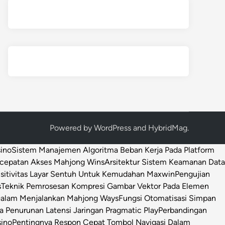
Powered by
WordPress
and
HybridMag
.
sino
Sistem Manajemen Algoritma Beban Kerja Pada Platform
ecepatan Akses Mahjong Wins
Arsitektur Sistem Keamanan Data
sitivitas Layar Sentuh Untuk Kemudahan Maxwin
Pengujian
s
Teknik Pemrosesan Kompresi Gambar Vektor Pada Elemen
 Dalam Menjalankan Mahjong Ways
Fungsi Otomatisasi Simpan
Penurunan Latensi Jaringan Pragmatic Play
Perbandingan
sino
Pentingnya Respon Cepat Tombol Navigasi Dalam