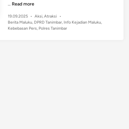
A
…
Read more
n
P
19.09.2025
•
Aksi
,
Atraksi
•
g
o
Berita Maluku
,
DPRD Tanimbar
,
Info Kejadian Maluku
,
g
s
Kebebasan Pers
,
Polres Tanimbar
o
t
t
e
a
d
D
i
n
P
R
D
T
a
n
i
m
b
a
r