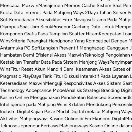
Mencapai Maxwin
Manajemen Memori Cache Sistem Saat Pemr
Kuota Data Internet Pada Mahjong Ways 2
Daya Tahan Server P
Soft
Kemudahan Aksesibilitas Fitur Navigasi Utama Pada Mahj
Olympus Saat Jam Sibuk
Prosedur Caching Data Untuk Mempe
Komponen Grafis Pada Tampilan Scatter Hitam
Kecepatan Loa
Wins
Kriteria Perangkat Handphone Yang Kompatibel Dengan 
Antarmuka PG Soft
Langkah Preventif Menghadapi Gangguan Ja
Hambatan Demi Efisiensi Akses Maxwin
Teknologi Pengolahan C
Kestabilan Transfer Data Pada Sistem Mahjong Ways
Penyimpan
Wins
Fitur Reset Akun Mandiri Demi Keamanan Akses Gates of
Pragmatic Play
Daya Tarik Fitur Diskusi Interaktif Pada Layanan 
Ketersediaan Maxwin
Menguji Responsivitas Akses Sistem Saa
Technology Acceptance Model
Analisis Strategi Branding Dig
Kasino Online Menggunakan Pendekatan Balanced Scorecard
I
Intelligence pada Mahjong Wins 3 dalam Mendukung Personalis
Industri Digital
Kajian Pasar Modal Digital melalui Mahjong Ways 
Aktivitas Mahjongways Kasino Online di Era Ekonomi Digital
Mod
Teknososiopreneur Berbasis Mahjongways Kasino Online dalam