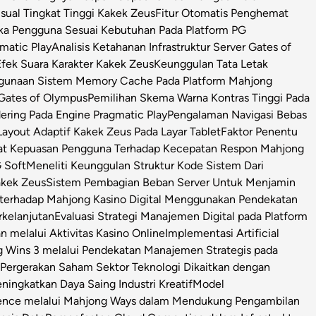
isual Tingkat Tinggi Kakek Zeus
Fitur Otomatis Penghemat
ka Pengguna Sesuai Kebutuhan Pada Platform PG
matic Play
Analisis Ketahanan Infrastruktur Server Gates of
Efek Suara Karakter Kakek Zeus
Keunggulan Tata Letak
ggunaan Sistem Memory Cache Pada Platform Mahjong
 Gates of Olympus
Pemilihan Skema Warna Kontras Tinggi Pada
ring Pada Engine Pragmatic Play
Pengalaman Navigasi Bebas
ayout Adaptif Kakek Zeus Pada Layar Tablet
Faktor Penentu
at Kepuasan Pengguna Terhadap Kecepatan Respon Mahjong
 Soft
Meneliti Keunggulan Struktur Kode Sistem Dari
Kakek Zeus
Sistem Pembagian Beban Server Untuk Menjamin
l terhadap Mahjong Kasino Digital Menggunakan Pendekatan
rkelanjutan
Evaluasi Strategi Manajemen Digital pada Platform
n melalui Aktivitas Kasino Online
Implementasi Artificial
g Wins 3 melalui Pendekatan Manajemen Strategis pada
i Pergerakan Saham Sektor Teknologi Dikaitkan dengan
ningkatkan Daya Saing Industri Kreatif
Model
igence melalui Mahjong Ways dalam Mendukung Pengambilan