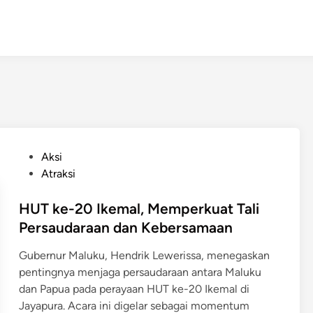
P
Aksi
o
Atraksi
s
t
HUT ke-20 Ikemal, Memperkuat Tali
e
Persaudaraan dan Kebersamaan
d
Gubernur Maluku, Hendrik Lewerissa, menegaskan
i
pentingnya menjaga persaudaraan antara Maluku
n
dan Papua pada perayaan HUT ke-20 Ikemal di
Jayapura. Acara ini digelar sebagai momentum