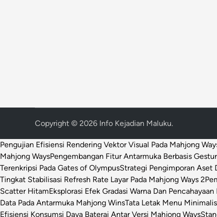
Copyright © 2026
Info Kejadian Maluku
.
Pengujian Efisiensi Rendering Vektor Visual Pada Mahjong Way
Mahjong Ways
Pengembangan Fitur Antarmuka Berbasis Gestur
Terenkripsi Pada Gates of Olympus
Strategi Pengimporan Aset D
Tingkat Stabilisasi Refresh Rate Layar Pada Mahjong Ways 2
Pem
Scatter Hitam
Eksplorasi Efek Gradasi Warna Dan Pencahayaan 
Data Pada Antarmuka Mahjong Wins
Tata Letak Menu Minimali
Efisiensi Konsumsi Daya Baterai Antar Versi Mahjong Ways
Stan