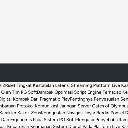
s 2
Riset Tingkat Kestabilan Latensi Streaming Platform Live Ka
 Oleh Tim PG Soft
Dampak Optimasi Script Engine Terhadap K
igital Kompak Dari Pragmatic Play
Pentingnya Penyesuaian Sen
baruan Protokol Komunikasi Jaringan Server Gates of Olympu
Karakter Kakek Zeus
Keunggulan Navigasi Layar Berdiri Ponsel
s Dan Ergonomis Pada Sistem PG Soft
Mengurai Penyebab Utama 
dar Kepatuhan Keamanan Sistem Digital Pada Platform Live Ka