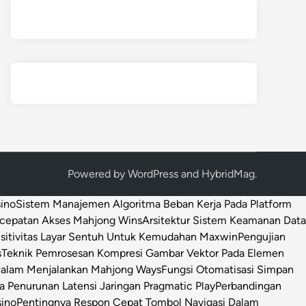
Powered by
WordPress
and
HybridMag
.
sino
Sistem Manajemen Algoritma Beban Kerja Pada Platform
ecepatan Akses Mahjong Wins
Arsitektur Sistem Keamanan Data
sitivitas Layar Sentuh Untuk Kemudahan Maxwin
Pengujian
s
Teknik Pemrosesan Kompresi Gambar Vektor Pada Elemen
 Dalam Menjalankan Mahjong Ways
Fungsi Otomatisasi Simpan
Penurunan Latensi Jaringan Pragmatic Play
Perbandingan
sino
Pentingnya Respon Cepat Tombol Navigasi Dalam