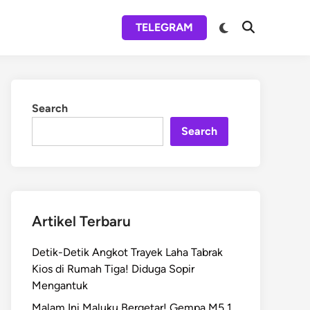
Switch
TELEGRAM
Open
to
Search
dark
mode
Search
Search
Artikel Terbaru
Detik-Detik Angkot Trayek Laha Tabrak
Kios di Rumah Tiga! Diduga Sopir
Mengantuk
Malam Ini Maluku Bergetar! Gempa M5,1