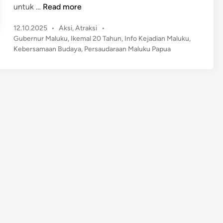
H
untuk …
Read more
U
P
12.10.2025
•
Aksi
,
Atraksi
•
T
o
Gubernur Maluku
,
Ikemal 20 Tahun
,
Info Kejadian Maluku
,
k
s
Kebersamaan Budaya
,
Persaudaraan Maluku Papua
e
t
-
e
2
d
0
i
n
I
k
e
m
a
l
,
M
e
m
p