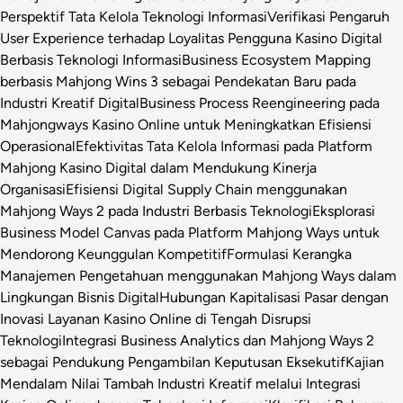
Perspektif Tata Kelola Teknologi Informasi
Verifikasi Pengaruh
User Experience terhadap Loyalitas Pengguna Kasino Digital
Berbasis Teknologi Informasi
Business Ecosystem Mapping
berbasis Mahjong Wins 3 sebagai Pendekatan Baru pada
Industri Kreatif Digital
Business Process Reengineering pada
Mahjongways Kasino Online untuk Meningkatkan Efisiensi
Operasional
Efektivitas Tata Kelola Informasi pada Platform
Mahjong Kasino Digital dalam Mendukung Kinerja
Organisasi
Efisiensi Digital Supply Chain menggunakan
Mahjong Ways 2 pada Industri Berbasis Teknologi
Eksplorasi
Business Model Canvas pada Platform Mahjong Ways untuk
Mendorong Keunggulan Kompetitif
Formulasi Kerangka
Manajemen Pengetahuan menggunakan Mahjong Ways dalam
Lingkungan Bisnis Digital
Hubungan Kapitalisasi Pasar dengan
Inovasi Layanan Kasino Online di Tengah Disrupsi
Teknologi
Integrasi Business Analytics dan Mahjong Ways 2
sebagai Pendukung Pengambilan Keputusan Eksekutif
Kajian
Mendalam Nilai Tambah Industri Kreatif melalui Integrasi