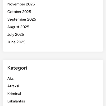
November 2025
i
2
October 2025
3
September 2025
.
August 2025
5
0
July 2025
0
June 2025
T
o
n
Kategori
Aksi
Atraksi
Kriminal
Lakalantas