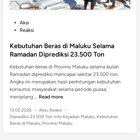
P
Aksi
o
Reaksi
s
t
Kebutuhan Beras di Maluku Selama
e
Ramadan Diprediksi 23.500 Ton
d
Kebutuhan beras di Provinsi Maluku selama bulan
i
Ramadan diprediksi mencapai sekitar 23.500 ton.
n
Angka ini merupakan hasil perhitungan kebutuhan
konsumsi masyarakat selama periode puasa,
K
menjelang …
Read more
e
P
13.02.2026
•
Aksi
,
Reaksi
•
b
o
Diprediksi 23.500 Ton
,
Info Kejadian Maluku
,
Kebutuhan
u
s
Beras di Maluku
,
Provinsi Maluku
t
t
u
e