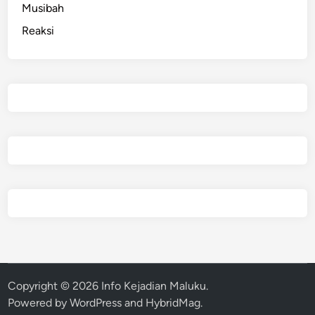
Musibah
Reaksi
Copyright © 2026
Info Kejadian Maluku
.
Powered by
WordPress
and
HybridMag
.