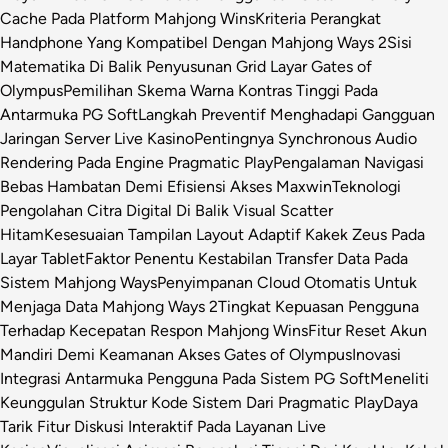
Cache Pada Platform Mahjong Wins
Kriteria Perangkat
Handphone Yang Kompatibel Dengan Mahjong Ways 2
Sisi
Matematika Di Balik Penyusunan Grid Layar Gates of
Olympus
Pemilihan Skema Warna Kontras Tinggi Pada
Antarmuka PG Soft
Langkah Preventif Menghadapi Gangguan
Jaringan Server Live Kasino
Pentingnya Synchronous Audio
Rendering Pada Engine Pragmatic Play
Pengalaman Navigasi
Bebas Hambatan Demi Efisiensi Akses Maxwin
Teknologi
Pengolahan Citra Digital Di Balik Visual Scatter
Hitam
Kesesuaian Tampilan Layout Adaptif Kakek Zeus Pada
Layar Tablet
Faktor Penentu Kestabilan Transfer Data Pada
Sistem Mahjong Ways
Penyimpanan Cloud Otomatis Untuk
Menjaga Data Mahjong Ways 2
Tingkat Kepuasan Pengguna
Terhadap Kecepatan Respon Mahjong Wins
Fitur Reset Akun
Mandiri Demi Keamanan Akses Gates of Olympus
Inovasi
Integrasi Antarmuka Pengguna Pada Sistem PG Soft
Meneliti
Keunggulan Struktur Kode Sistem Dari Pragmatic Play
Daya
Tarik Fitur Diskusi Interaktif Pada Layanan Live