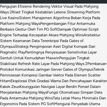
Pengujian Efisiensi Rendering Vektor Visual Pada Mahjong
Ways 2
Riset Tingkat Kestabilan Latensi Streaming Platform
Live Kasino
Sistem Manajemen Algoritma Beban Kerja Pada
Platform Mahjong Ways
Pengembangan Fitur Antarmuka
Berbasis Gestur Oleh Tim PG Soft
Dampak Optimasi Script
Engine Terhadap Kecepatan Akses Mahjong Wins
Arsitektur
Sistem Keamanan Data Terenkripsi Pada Gates of
Olympus
Strategi Pengimporan Aset Digital Kompak Dari
Pragmatic Play
Pentingnya Penyesuaian Sensitivitas Layar
Sentuh Untuk Kemudahan Maxwin
Pengujian Tingkat
Stabilisasi Refresh Rate Layar Pada Mahjong Ways 2
Pembaruan
Protokol Komunikasi Jaringan Server Gates of Olympus
Teknik
Pemrosesan Kompresi Gambar Vektor Pada Elemen Scatter
Hitam
Eksplorasi Efek Gradasi Warna Dan Pencahayaan Karakter
Kakek Zeus
Keunggulan Navigasi Layar Berdiri Ponsel Dalam
Menjalankan Mahjong Ways
Fungsi Otomatisasi Simpan Data
Pada Antarmuka Mahjong Wins
Tata Letak Menu Minimalis Dan
Ergonomis Pada Sistem PG Soft
Mengurai Penyebab Utama