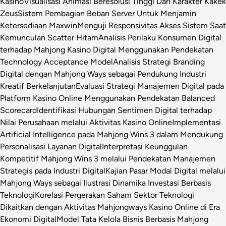
Kasino
Visualisasi Animasi Beresolusi Tinggi Dari Karakter Kakek
Zeus
Sistem Pembagian Beban Server Untuk Menjamin
Ketersediaan Maxwin
Menguji Responsivitas Akses Sistem Saat
Kemunculan Scatter Hitam
Analisis Perilaku Konsumen Digital
terhadap Mahjong Kasino Digital Menggunakan Pendekatan
Technology Acceptance Model
Analisis Strategi Branding
Digital dengan Mahjong Ways sebagai Pendukung Industri
Kreatif Berkelanjutan
Evaluasi Strategi Manajemen Digital pada
Platform Kasino Online Menggunakan Pendekatan Balanced
Scorecard
Identifikasi Hubungan Sentimen Digital terhadap
Nilai Perusahaan melalui Aktivitas Kasino Online
Implementasi
Artificial Intelligence pada Mahjong Wins 3 dalam Mendukung
Personalisasi Layanan Digital
Interpretasi Keunggulan
Kompetitif Mahjong Wins 3 melalui Pendekatan Manajemen
Strategis pada Industri Digital
Kajian Pasar Modal Digital melalui
Mahjong Ways sebagai Ilustrasi Dinamika Investasi Berbasis
Teknologi
Korelasi Pergerakan Saham Sektor Teknologi
Dikaitkan dengan Aktivitas Mahjongways Kasino Online di Era
Ekonomi Digital
Model Tata Kelola Bisnis Berbasis Mahjong