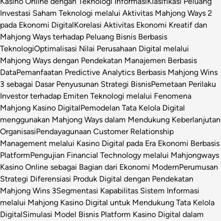
Kasino Online dengan Teknologi Informasi
Klasifikasi Peluang
Investasi Saham Teknologi melalui Aktivitas Mahjong Ways 2
pada Ekonomi Digital
Korelasi Aktivitas Ekonomi Kreatif dan
Mahjong Ways terhadap Peluang Bisnis Berbasis
Teknologi
Optimalisasi Nilai Perusahaan Digital melalui
Mahjong Ways dengan Pendekatan Manajemen Berbasis
Data
Pemanfaatan Predictive Analytics Berbasis Mahjong Wins
3 sebagai Dasar Penyusunan Strategi Bisnis
Pemetaan Perilaku
Investor terhadap Emiten Teknologi melalui Fenomena
Mahjong Kasino Digital
Pemodelan Tata Kelola Digital
menggunakan Mahjong Ways dalam Mendukung Keberlanjutan
Organisasi
Pendayagunaan Customer Relationship
Management melalui Kasino Digital pada Era Ekonomi Berbasis
Platform
Pengujian Financial Technology melalui Mahjongways
Kasino Online sebagai Bagian dari Ekonomi Modern
Perumusan
Strategi Diferensiasi Produk Digital dengan Pendekatan
Mahjong Wins 3
Segmentasi Kapabilitas Sistem Informasi
melalui Mahjong Kasino Digital untuk Mendukung Tata Kelola
Digital
Simulasi Model Bisnis Platform Kasino Digital dalam