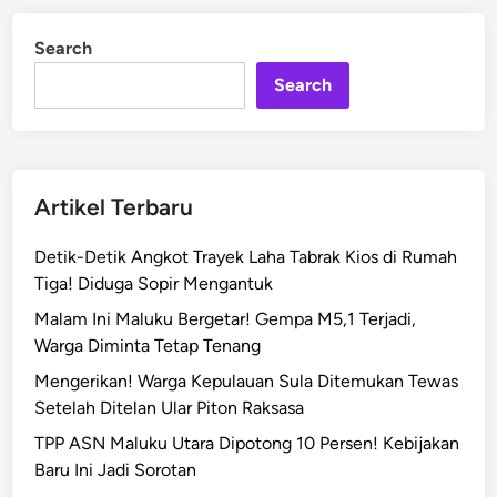
h
d
a
i
Search
n
n
B
Search
e
r
a
s
Artikel Terbaru
d
i
Detik-Detik Angkot Trayek Laha Tabrak Kios di Rumah
M
Tiga! Diduga Sopir Mengantuk
a
Malam Ini Maluku Bergetar! Gempa M5,1 Terjadi,
l
Warga Diminta Tetap Tenang
u
k
Mengerikan! Warga Kepulauan Sula Ditemukan Tewas
u
Setelah Ditelan Ular Piton Raksasa
S
TPP ASN Maluku Utara Dipotong 10 Persen! Kebijakan
e
Baru Ini Jadi Sorotan
l