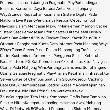
Penurunan Latensi Jaringan Pragmatic Play
Perbandingan
Efisiensi Konsumsi Daya Baterai Antar Versi Mahjong
Ways
Standar Kepatuhan Keamanan Sistem Digital Pada
Platform Live Kasino
Pentingnya Respon Cepat Tombol
Navigasi Dalam Mencapai Maxwin
Manajemen Memori Cache
Sistem Saat Pemrosesan Efek Scatter Hitam
Detail Desain
Grafis Dan Animasi Visual Tingkat Tinggi Kakek Zeus
Fitur
Otomatis Penghemat Kuota Data Internet Pada Mahjong Ways
2
Daya Tahan Server Pusat Dalam Menampung Trafik Live
Kasino
Kustomisasi Antarmuka Pengguna Sesuai Kebutuhan
Pada Platform PG Soft
Kemudahan Aksesibilitas Fitur Navigasi
Utama Pada Mahjong Wins
Pentingnya Efisiensi Script Engine
Utama Garapan Pragmatic Play
Analisis Ketahanan Infrastruktur
Server Gates of Olympus Saat Jam Sibuk
Prosedur Caching
Data Untuk Mempercepat Loading Akses Maxwin
Kejernihan
Frekuensi Audio Dan Efek Suara Karakter Kakek
Zeus
Keunggulan Tata Letak Komponen Grafis Pada Tampilan
Scatter Hitam
Kecepatan Loading Halaman Awal Mahjong
Ways Di Network 5G
Evaluasi Penggunaan Sistem Memory