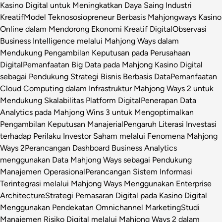
Kasino Digital untuk Meningkatkan Daya Saing Industri
Kreatif
Model Teknososiopreneur Berbasis Mahjongways Kasino
Online dalam Mendorong Ekonomi Kreatif Digital
Observasi
Business Intelligence melalui Mahjong Ways dalam
Mendukung Pengambilan Keputusan pada Perusahaan
Digital
Pemanfaatan Big Data pada Mahjong Kasino Digital
sebagai Pendukung Strategi Bisnis Berbasis Data
Pemanfaatan
Cloud Computing dalam Infrastruktur Mahjong Ways 2 untuk
Mendukung Skalabilitas Platform Digital
Penerapan Data
Analytics pada Mahjong Wins 3 untuk Mengoptimalkan
Pengambilan Keputusan Manajerial
Pengaruh Literasi Investasi
terhadap Perilaku Investor Saham melalui Fenomena Mahjong
Ways 2
Perancangan Dashboard Business Analytics
menggunakan Data Mahjong Ways sebagai Pendukung
Manajemen Operasional
Perancangan Sistem Informasi
Terintegrasi melalui Mahjong Ways Menggunakan Enterprise
Architecture
Strategi Pemasaran Digital pada Kasino Digital
Menggunakan Pendekatan Omnichannel Marketing
Studi
Manajemen Risiko Digital melalui Mahjong Ways 2 dalam