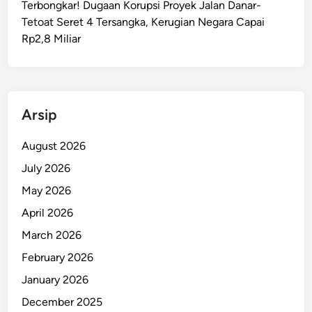
Terbongkar! Dugaan Korupsi Proyek Jalan Danar-
a
Tetoat Seret 4 Tersangka, Kerugian Negara Capai
m
Rp2,8 Miliar
a
R
a
m
a
Arsip
d
a
August 2026
n
July 2026
D
May 2026
i
p
April 2026
r
March 2026
e
February 2026
d
i
January 2026
k
December 2025
s