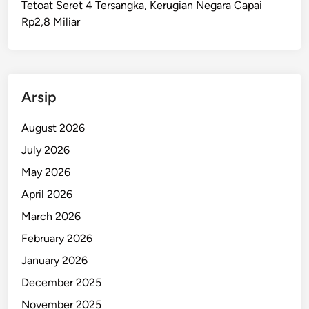
Tetoat Seret 4 Tersangka, Kerugian Negara Capai
W
Rp2,8 Miliar
a
r
g
a
D
Arsip
i
a
August 2026
n
July 2026
i
May 2026
a
y
April 2026
a
March 2026
d
February 2026
i
T
January 2026
a
December 2025
m
November 2025
b