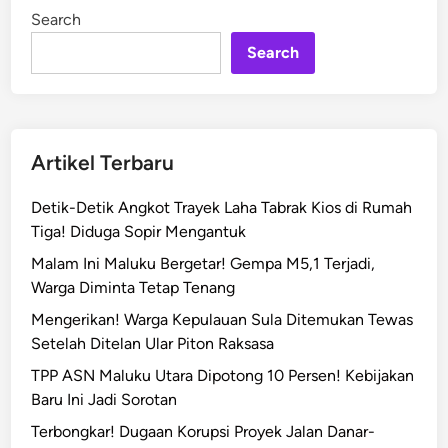
k
i
Search
n
a
n
Search
!
M
o
t
Artikel Terbaru
o
r
Detik-Detik Angkot Trayek Laha Tabrak Kios di Rumah
D
Tiga! Diduga Sopir Mengantuk
i
Malam Ini Maluku Bergetar! Gempa M5,1 Terjadi,
b
Warga Diminta Tetap Tenang
a
k
Mengerikan! Warga Kepulauan Sula Ditemukan Tewas
a
Setelah Ditelan Ular Piton Raksasa
r
TPP ASN Maluku Utara Dipotong 10 Persen! Kebijakan
D
Baru Ini Jadi Sorotan
a
Terbongkar! Dugaan Korupsi Proyek Jalan Danar-
n