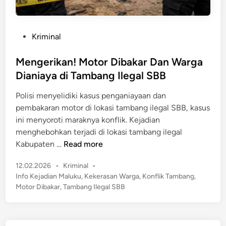
P
Kriminal
o
s
Mengerikan! Motor Dibakar Dan Warga
t
Dianiaya di Tambang Ilegal SBB
e
Polisi menyelidiki kasus penganiayaan dan
d
pembakaran motor di lokasi tambang ilegal SBB, kasus
i
ini menyoroti maraknya konflik. Kejadian
n
menghebohkan terjadi di lokasi tambang ilegal
M
Kabupaten …
Read more
e
P
12.02.2026
•
Kriminal
•
n
o
Info Kejadian Maluku
,
Kekerasan Warga
,
Konflik Tambang
,
g
s
Motor Dibakar
,
Tambang Ilegal SBB
e
t
r
e
i
d