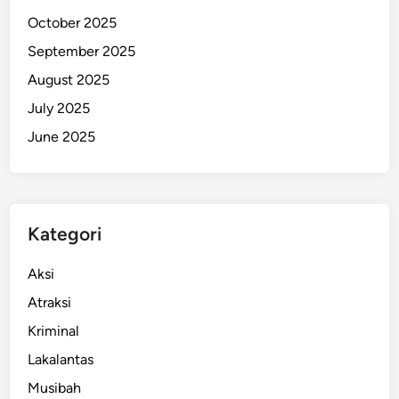
a
October 2025
n
September 2025
g
August 2025
I
l
July 2025
e
June 2025
g
a
l
S
Kategori
B
B
Aksi
Atraksi
Kriminal
Lakalantas
Musibah