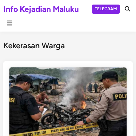
Skip
Info Kejadian Maluku
TELEGRAM
to
Ope
Sear
content
Main
Menu
Kekerasan Warga