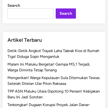
M
i
Search
n
e
Search
n
c
e
k
a
Artikel Terbaru
m
d
Detik-Detik Angkot Trayek Laha Tabrak Kios di Rumah
i
Tiga! Diduga Sopir Mengantuk
M
Malam Ini Maluku Bergetar! Gempa M5,1 Terjadi,
a
Warga Diminta Tetap Tenang
l
u
Mengerikan! Warga Kepulauan Sula Ditemukan Tewas
k
Setelah Ditelan Ular Piton Raksasa
u
TPP ASN Maluku Utara Dipotong 10 Persen! Kebijakan
,
Baru Ini Jadi Sorotan
P
Terbongkar! Dugaan Korupsi Proyek Jalan Danar-
o