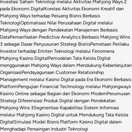
Investasi Saham Teknologi melalui Aktivitas Mahjong Ways 2
pada Ekonomi Digital
Korelasi Aktivitas Ekonomi Kreatif dan
Mahjong Ways terhadap Peluang Bisnis Berbasis
Teknologi
Optimalisasi Nilai Perusahaan Digital melalui
Mahjong Ways dengan Pendekatan Manajemen Berbasis
Data
Pemanfaatan Predictive Analytics Berbasis Mahjong Wins
3 sebagai Dasar Penyusunan Strategi Bisnis
Pemetaan Perilaku
Investor terhadap Emiten Teknologi melalui Fenomena
Mahjong Kasino Digital
Pemodelan Tata Kelola Digital
menggunakan Mahjong Ways dalam Mendukung Keberlanjutan
Organisasi
Pendayagunaan Customer Relationship
Management melalui Kasino Digital pada Era Ekonomi Berbasis
Platform
Pengujian Financial Technology melalui Mahjongways
Kasino Online sebagai Bagian dari Ekonomi Modern
Perumusan
Strategi Diferensiasi Produk Digital dengan Pendekatan
Mahjong Wins 3
Segmentasi Kapabilitas Sistem Informasi
melalui Mahjong Kasino Digital untuk Mendukung Tata Kelola
Digital
Simulasi Model Bisnis Platform Kasino Digital dalam
Menghadapi Persaingan Industri Teknologi