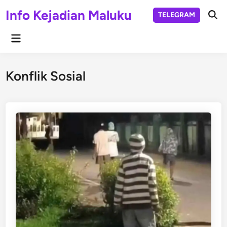
Skip
Info Kejadian Maluku
TELEGRAM
to
Ope
Sear
content
Main
Menu
Konflik Sosial