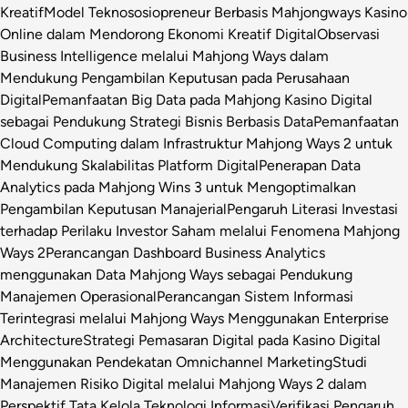
Kreatif
Model Teknososiopreneur Berbasis Mahjongways Kasino
Online dalam Mendorong Ekonomi Kreatif Digital
Observasi
Business Intelligence melalui Mahjong Ways dalam
Mendukung Pengambilan Keputusan pada Perusahaan
Digital
Pemanfaatan Big Data pada Mahjong Kasino Digital
sebagai Pendukung Strategi Bisnis Berbasis Data
Pemanfaatan
Cloud Computing dalam Infrastruktur Mahjong Ways 2 untuk
Mendukung Skalabilitas Platform Digital
Penerapan Data
Analytics pada Mahjong Wins 3 untuk Mengoptimalkan
Pengambilan Keputusan Manajerial
Pengaruh Literasi Investasi
terhadap Perilaku Investor Saham melalui Fenomena Mahjong
Ways 2
Perancangan Dashboard Business Analytics
menggunakan Data Mahjong Ways sebagai Pendukung
Manajemen Operasional
Perancangan Sistem Informasi
Terintegrasi melalui Mahjong Ways Menggunakan Enterprise
Architecture
Strategi Pemasaran Digital pada Kasino Digital
Menggunakan Pendekatan Omnichannel Marketing
Studi
Manajemen Risiko Digital melalui Mahjong Ways 2 dalam
Perspektif Tata Kelola Teknologi Informasi
Verifikasi Pengaruh