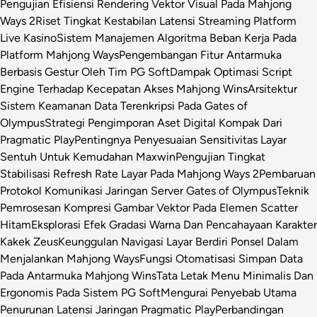
Pengujian Efisiensi Rendering Vektor Visual Pada Mahjong
Ways 2
Riset Tingkat Kestabilan Latensi Streaming Platform
Live Kasino
Sistem Manajemen Algoritma Beban Kerja Pada
Platform Mahjong Ways
Pengembangan Fitur Antarmuka
Berbasis Gestur Oleh Tim PG Soft
Dampak Optimasi Script
Engine Terhadap Kecepatan Akses Mahjong Wins
Arsitektur
Sistem Keamanan Data Terenkripsi Pada Gates of
Olympus
Strategi Pengimporan Aset Digital Kompak Dari
Pragmatic Play
Pentingnya Penyesuaian Sensitivitas Layar
Sentuh Untuk Kemudahan Maxwin
Pengujian Tingkat
Stabilisasi Refresh Rate Layar Pada Mahjong Ways 2
Pembaruan
Protokol Komunikasi Jaringan Server Gates of Olympus
Teknik
Pemrosesan Kompresi Gambar Vektor Pada Elemen Scatter
Hitam
Eksplorasi Efek Gradasi Warna Dan Pencahayaan Karakter
Kakek Zeus
Keunggulan Navigasi Layar Berdiri Ponsel Dalam
Menjalankan Mahjong Ways
Fungsi Otomatisasi Simpan Data
Pada Antarmuka Mahjong Wins
Tata Letak Menu Minimalis Dan
Ergonomis Pada Sistem PG Soft
Mengurai Penyebab Utama
Penurunan Latensi Jaringan Pragmatic Play
Perbandingan