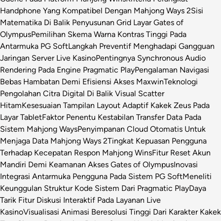
Handphone Yang Kompatibel Dengan Mahjong Ways 2
Sisi
Matematika Di Balik Penyusunan Grid Layar Gates of
Olympus
Pemilihan Skema Warna Kontras Tinggi Pada
Antarmuka PG Soft
Langkah Preventif Menghadapi Gangguan
Jaringan Server Live Kasino
Pentingnya Synchronous Audio
Rendering Pada Engine Pragmatic Play
Pengalaman Navigasi
Bebas Hambatan Demi Efisiensi Akses Maxwin
Teknologi
Pengolahan Citra Digital Di Balik Visual Scatter
Hitam
Kesesuaian Tampilan Layout Adaptif Kakek Zeus Pada
Layar Tablet
Faktor Penentu Kestabilan Transfer Data Pada
Sistem Mahjong Ways
Penyimpanan Cloud Otomatis Untuk
Menjaga Data Mahjong Ways 2
Tingkat Kepuasan Pengguna
Terhadap Kecepatan Respon Mahjong Wins
Fitur Reset Akun
Mandiri Demi Keamanan Akses Gates of Olympus
Inovasi
Integrasi Antarmuka Pengguna Pada Sistem PG Soft
Meneliti
Keunggulan Struktur Kode Sistem Dari Pragmatic Play
Daya
Tarik Fitur Diskusi Interaktif Pada Layanan Live
Kasino
Visualisasi Animasi Beresolusi Tinggi Dari Karakter Kakek