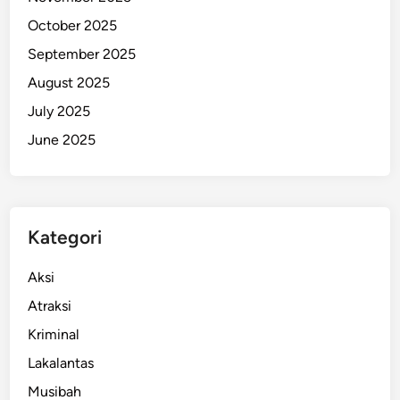
t
October 2025
R
September 2025
e
August 2025
d
a
July 2025
m
June 2025
B
e
n
t
Kategori
r
o
Aksi
k
a
Atraksi
n
Kriminal
D
Lakalantas
u
a
Musibah