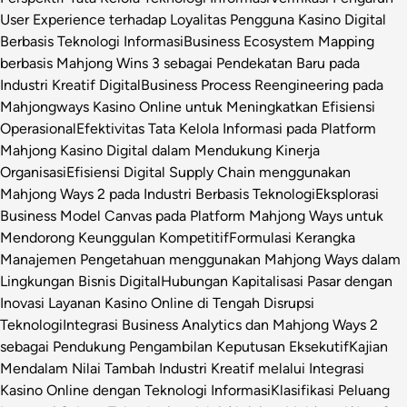
User Experience terhadap Loyalitas Pengguna Kasino Digital
Berbasis Teknologi Informasi
Business Ecosystem Mapping
berbasis Mahjong Wins 3 sebagai Pendekatan Baru pada
Industri Kreatif Digital
Business Process Reengineering pada
Mahjongways Kasino Online untuk Meningkatkan Efisiensi
Operasional
Efektivitas Tata Kelola Informasi pada Platform
Mahjong Kasino Digital dalam Mendukung Kinerja
Organisasi
Efisiensi Digital Supply Chain menggunakan
Mahjong Ways 2 pada Industri Berbasis Teknologi
Eksplorasi
Business Model Canvas pada Platform Mahjong Ways untuk
Mendorong Keunggulan Kompetitif
Formulasi Kerangka
Manajemen Pengetahuan menggunakan Mahjong Ways dalam
Lingkungan Bisnis Digital
Hubungan Kapitalisasi Pasar dengan
Inovasi Layanan Kasino Online di Tengah Disrupsi
Teknologi
Integrasi Business Analytics dan Mahjong Ways 2
sebagai Pendukung Pengambilan Keputusan Eksekutif
Kajian
Mendalam Nilai Tambah Industri Kreatif melalui Integrasi
Kasino Online dengan Teknologi Informasi
Klasifikasi Peluang