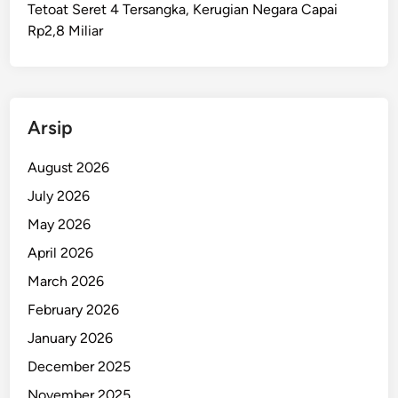
Tetoat Seret 4 Tersangka, Kerugian Negara Capai
l
Rp2,8 Miliar
i
s
i
T
e
Arsip
r
k
August 2026
e
July 2026
n
May 2026
a
P
April 2026
a
March 2026
n
February 2026
a
h
January 2026
S
December 2025
a
November 2025
a