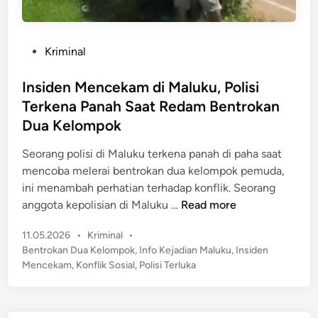
P
Kriminal
o
s
Insiden Mencekam di Maluku, Polisi
t
Terkena Panah Saat Redam Bentrokan
e
Dua Kelompok
d
i
Seorang polisi di Maluku terkena panah di paha saat
n
mencoba melerai bentrokan dua kelompok pemuda,
ini menambah perhatian terhadap konflik. Seorang
I
anggota kepolisian di Maluku …
Read more
n
P
11.05.2026
•
Kriminal
•
s
o
Bentrokan Dua Kelompok
,
Info Kejadian Maluku
,
Insiden
i
s
Mencekam
,
Konflik Sosial
,
Polisi Terluka
d
t
e
e
n
d