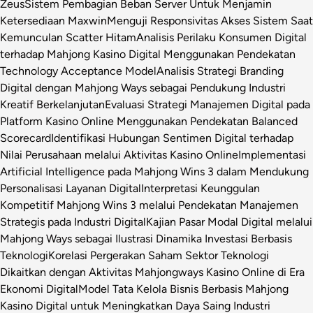
Zeus
Sistem Pembagian Beban Server Untuk Menjamin
Ketersediaan Maxwin
Menguji Responsivitas Akses Sistem Saat
Kemunculan Scatter Hitam
Analisis Perilaku Konsumen Digital
terhadap Mahjong Kasino Digital Menggunakan Pendekatan
Technology Acceptance Model
Analisis Strategi Branding
Digital dengan Mahjong Ways sebagai Pendukung Industri
Kreatif Berkelanjutan
Evaluasi Strategi Manajemen Digital pada
Platform Kasino Online Menggunakan Pendekatan Balanced
Scorecard
Identifikasi Hubungan Sentimen Digital terhadap
Nilai Perusahaan melalui Aktivitas Kasino Online
Implementasi
Artificial Intelligence pada Mahjong Wins 3 dalam Mendukung
Personalisasi Layanan Digital
Interpretasi Keunggulan
Kompetitif Mahjong Wins 3 melalui Pendekatan Manajemen
Strategis pada Industri Digital
Kajian Pasar Modal Digital melalui
Mahjong Ways sebagai Ilustrasi Dinamika Investasi Berbasis
Teknologi
Korelasi Pergerakan Saham Sektor Teknologi
Dikaitkan dengan Aktivitas Mahjongways Kasino Online di Era
Ekonomi Digital
Model Tata Kelola Bisnis Berbasis Mahjong
Kasino Digital untuk Meningkatkan Daya Saing Industri