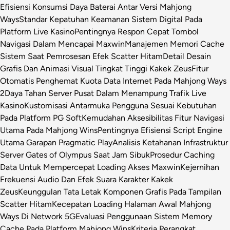
Efisiensi Konsumsi Daya Baterai Antar Versi Mahjong
Ways
Standar Kepatuhan Keamanan Sistem Digital Pada
Platform Live Kasino
Pentingnya Respon Cepat Tombol
Navigasi Dalam Mencapai Maxwin
Manajemen Memori Cache
Sistem Saat Pemrosesan Efek Scatter Hitam
Detail Desain
Grafis Dan Animasi Visual Tingkat Tinggi Kakek Zeus
Fitur
Otomatis Penghemat Kuota Data Internet Pada Mahjong Ways
2
Daya Tahan Server Pusat Dalam Menampung Trafik Live
Kasino
Kustomisasi Antarmuka Pengguna Sesuai Kebutuhan
Pada Platform PG Soft
Kemudahan Aksesibilitas Fitur Navigasi
Utama Pada Mahjong Wins
Pentingnya Efisiensi Script Engine
Utama Garapan Pragmatic Play
Analisis Ketahanan Infrastruktur
Server Gates of Olympus Saat Jam Sibuk
Prosedur Caching
Data Untuk Mempercepat Loading Akses Maxwin
Kejernihan
Frekuensi Audio Dan Efek Suara Karakter Kakek
Zeus
Keunggulan Tata Letak Komponen Grafis Pada Tampilan
Scatter Hitam
Kecepatan Loading Halaman Awal Mahjong
Ways Di Network 5G
Evaluasi Penggunaan Sistem Memory
Cache Pada Platform Mahjong Wins
Kriteria Perangkat