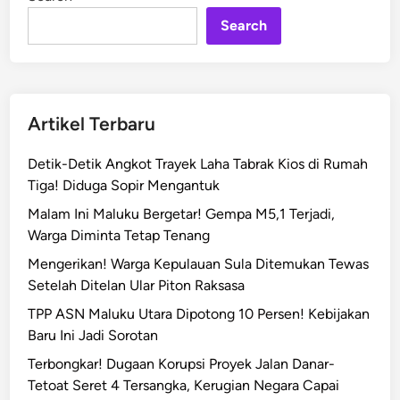
n
n
Search
t
r
o
k
P
Artikel Terbaru
e
m
Detik-Detik Angkot Trayek Laha Tabrak Kios di Rumah
u
Tiga! Diduga Sopir Mengantuk
d
Malam Ini Maluku Bergetar! Gempa M5,1 Terjadi,
a
Warga Diminta Tetap Tenang
d
i
Mengerikan! Warga Kepulauan Sula Ditemukan Tewas
M
Setelah Ditelan Ular Piton Raksasa
a
TPP ASN Maluku Utara Dipotong 10 Persen! Kebijakan
l
Baru Ini Jadi Sorotan
u
Terbongkar! Dugaan Korupsi Proyek Jalan Danar-
k
Tetoat Seret 4 Tersangka, Kerugian Negara Capai
u