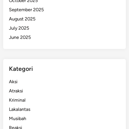
October 2025
u
September 2025
m
August 2025
a
h
July 2025
H
June 2025
a
n
g
u
Kategori
s
Aksi
Atraksi
Kriminal
Lakalantas
Musibah
Reaksi