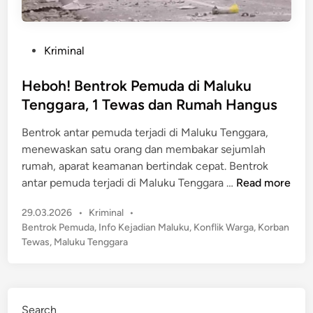
P
Kriminal
o
s
Heboh! Bentrok Pemuda di Maluku
t
Tenggara, 1 Tewas dan Rumah Hangus
e
Bentrok antar pemuda terjadi di Maluku Tenggara,
d
menewaskan satu orang dan membakar sejumlah
i
rumah, aparat keamanan bertindak cepat. Bentrok
n
H
antar pemuda terjadi di Maluku Tenggara …
Read more
e
P
29.03.2026
•
Kriminal
•
b
o
Bentrok Pemuda
,
Info Kejadian Maluku
,
Konflik Warga
,
Korban
o
s
Tewas
,
Maluku Tenggara
h
t
!
e
B
d
e
i
Search