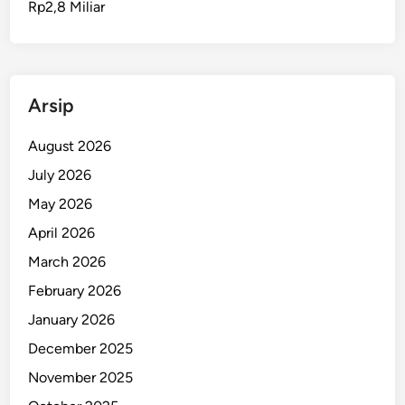
Rp2,8 Miliar
T
e
n
g
g
Arsip
a
r
August 2026
a
July 2026
,
May 2026
1
T
April 2026
e
March 2026
w
February 2026
a
s
January 2026
d
December 2025
a
November 2025
n
R