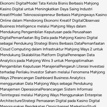
Ekonomi Digital
Model Tata Kelola Bisnis Berbasis Mahjong
Kasino Digital untuk Meningkatkan Daya Saing Industri
Kreatif
Model Teknososiopreneur Berbasis Mahjongways Kasino
Online dalam Mendorong Ekonomi Kreatif Digital
Observasi
Business Intelligence melalui Mahjong Ways dalam
Mendukung Pengambilan Keputusan pada Perusahaan
Digital
Pemanfaatan Big Data pada Mahjong Kasino Digital
sebagai Pendukung Strategi Bisnis Berbasis Data
Pemanfaatan
Cloud Computing dalam Infrastruktur Mahjong Ways 2 untuk
Mendukung Skalabilitas Platform Digital
Penerapan Data
Analytics pada Mahjong Wins 3 untuk Mengoptimalkan
Pengambilan Keputusan Manajerial
Pengaruh Literasi Investasi
terhadap Perilaku Investor Saham melalui Fenomena Mahjong
Ways 2
Perancangan Dashboard Business Analytics
menggunakan Data Mahjong Ways sebagai Pendukung
Manajemen Operasional
Perancangan Sistem Informasi
Terintegrasi melalui Mahjong Ways Menggunakan Enterprise
Architecture
Strategi Pemasaran Digital pada Kasino Digital
Menggunakan Pendekatan Omnichannel Marketing
Studi