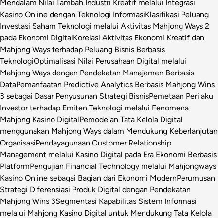
Mendalam Nilai Tambah Industri Kreatif melalui Integrasi
Kasino Online dengan Teknologi Informasi
Klasifikasi Peluang
Investasi Saham Teknologi melalui Aktivitas Mahjong Ways 2
pada Ekonomi Digital
Korelasi Aktivitas Ekonomi Kreatif dan
Mahjong Ways terhadap Peluang Bisnis Berbasis
Teknologi
Optimalisasi Nilai Perusahaan Digital melalui
Mahjong Ways dengan Pendekatan Manajemen Berbasis
Data
Pemanfaatan Predictive Analytics Berbasis Mahjong Wins
3 sebagai Dasar Penyusunan Strategi Bisnis
Pemetaan Perilaku
Investor terhadap Emiten Teknologi melalui Fenomena
Mahjong Kasino Digital
Pemodelan Tata Kelola Digital
menggunakan Mahjong Ways dalam Mendukung Keberlanjutan
Organisasi
Pendayagunaan Customer Relationship
Management melalui Kasino Digital pada Era Ekonomi Berbasis
Platform
Pengujian Financial Technology melalui Mahjongways
Kasino Online sebagai Bagian dari Ekonomi Modern
Perumusan
Strategi Diferensiasi Produk Digital dengan Pendekatan
Mahjong Wins 3
Segmentasi Kapabilitas Sistem Informasi
melalui Mahjong Kasino Digital untuk Mendukung Tata Kelola