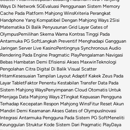
Ways Di Network 5G
Evaluasi Penggunaan Sistem Memory
Cache Pada Platform Mahjong Wins
Kriteria Perangkat
Handphone Yang Kompatibel Dengan Mahjong Ways 2
Sisi
Matematika Di Balik Penyusunan Grid Layar Gates of
Olympus
Pemilihan Skema Warna Kontras Tinggi Pada
Antarmuka PG Soft
Langkah Preventif Menghadapi Gangguan
Jaringan Server Live Kasino
Pentingnya Synchronous Audio
Rendering Pada Engine Pragmatic Play
Pengalaman Navigasi
Bebas Hambatan Demi Efisiensi Akses Maxwin
Teknologi
Pengolahan Citra Digital Di Balik Visual Scatter
Hitam
Kesesuaian Tampilan Layout Adaptif Kakek Zeus Pada
Layar Tablet
Faktor Penentu Kestabilan Transfer Data Pada
Sistem Mahjong Ways
Penyimpanan Cloud Otomatis Untuk
Menjaga Data Mahjong Ways 2
Tingkat Kepuasan Pengguna
Terhadap Kecepatan Respon Mahjong Wins
Fitur Reset Akun
Mandiri Demi Keamanan Akses Gates of Olympus
Inovasi
Integrasi Antarmuka Pengguna Pada Sistem PG Soft
Meneliti
Keunggulan Struktur Kode Sistem Dari Pragmatic Play
Daya