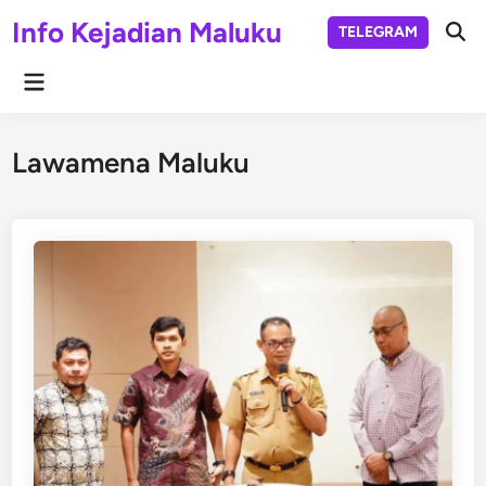
Skip
Info Kejadian Maluku
TELEGRAM
to
Ope
Sear
content
Main
Menu
Lawamena Maluku