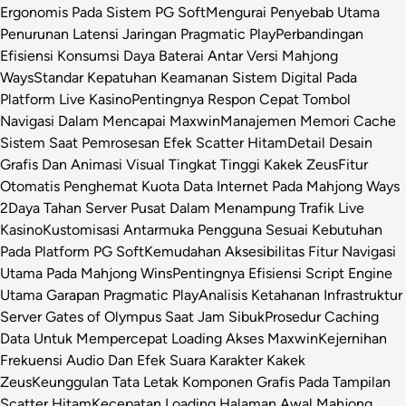
Ergonomis Pada Sistem PG Soft
Mengurai Penyebab Utama
Penurunan Latensi Jaringan Pragmatic Play
Perbandingan
Efisiensi Konsumsi Daya Baterai Antar Versi Mahjong
Ways
Standar Kepatuhan Keamanan Sistem Digital Pada
Platform Live Kasino
Pentingnya Respon Cepat Tombol
Navigasi Dalam Mencapai Maxwin
Manajemen Memori Cache
Sistem Saat Pemrosesan Efek Scatter Hitam
Detail Desain
Grafis Dan Animasi Visual Tingkat Tinggi Kakek Zeus
Fitur
Otomatis Penghemat Kuota Data Internet Pada Mahjong Ways
2
Daya Tahan Server Pusat Dalam Menampung Trafik Live
Kasino
Kustomisasi Antarmuka Pengguna Sesuai Kebutuhan
Pada Platform PG Soft
Kemudahan Aksesibilitas Fitur Navigasi
Utama Pada Mahjong Wins
Pentingnya Efisiensi Script Engine
Utama Garapan Pragmatic Play
Analisis Ketahanan Infrastruktur
Server Gates of Olympus Saat Jam Sibuk
Prosedur Caching
Data Untuk Mempercepat Loading Akses Maxwin
Kejernihan
Frekuensi Audio Dan Efek Suara Karakter Kakek
Zeus
Keunggulan Tata Letak Komponen Grafis Pada Tampilan
Scatter Hitam
Kecepatan Loading Halaman Awal Mahjong