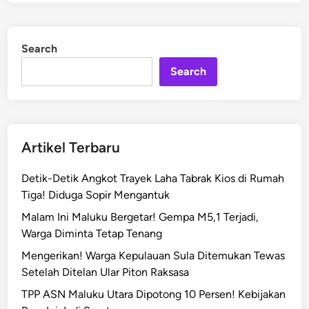
f
e
o
d
r
i
Search
n
m
a
Search
s
i
D
i
Artikel Terbaru
g
i
Detik-Detik Angkot Trayek Laha Tabrak Kios di Rumah
t
Tiga! Diduga Sopir Mengantuk
a
Malam Ini Maluku Bergetar! Gempa M5,1 Terjadi,
l
Warga Diminta Tetap Tenang
!
P
Mengerikan! Warga Kepulauan Sula Ditemukan Tewas
e
Setelah Ditelan Ular Piton Raksasa
m
TPP ASN Maluku Utara Dipotong 10 Persen! Kebijakan
p