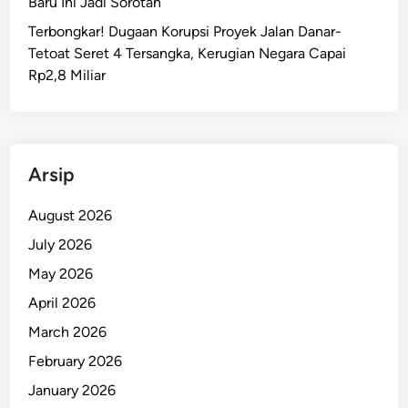
Baru Ini Jadi Sorotan
r
Terbongkar! Dugaan Korupsi Proyek Jalan Danar-
o
Tetoat Seret 4 Tersangka, Kerugian Negara Capai
v
Rp2,8 Miliar
M
a
l
u
k
Arsip
u
P
August 2026
e
July 2026
r
May 2026
k
u
April 2026
a
March 2026
t
February 2026
“
L
January 2026
a