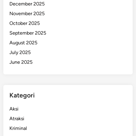
December 2025
w
November 2025
a
m
October 2025
e
September 2025
n
August 2025
a
”
July 2025
D
June 2025
e
n
g
a
Kategori
n
D
Aksi
a
t
Atraksi
a
Kriminal
S