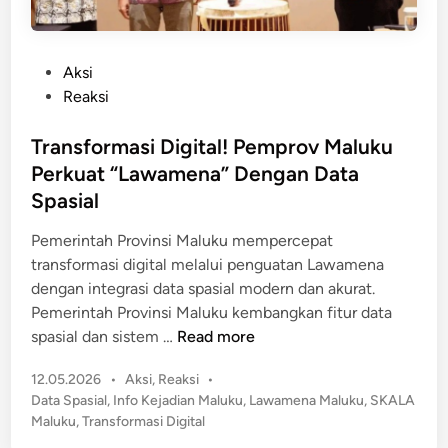
P
Aksi
o
Reaksi
s
t
Transformasi Digital! Pemprov Maluku
e
Perkuat “Lawamena” Dengan Data
d
Spasial
i
n
Pemerintah Provinsi Maluku mempercepat
transformasi digital melalui penguatan Lawamena
dengan integrasi data spasial modern dan akurat.
Pemerintah Provinsi Maluku kembangkan fitur data
T
spasial dan sistem …
Read more
r
P
12.05.2026
•
Aksi
,
Reaksi
•
a
o
Data Spasial
,
Info Kejadian Maluku
,
Lawamena Maluku
,
SKALA
n
s
Maluku
,
Transformasi Digital
s
t