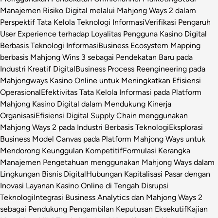
Manajemen Risiko Digital melalui Mahjong Ways 2 dalam
Perspektif Tata Kelola Teknologi Informasi
Verifikasi Pengaruh
User Experience terhadap Loyalitas Pengguna Kasino Digital
Berbasis Teknologi Informasi
Business Ecosystem Mapping
berbasis Mahjong Wins 3 sebagai Pendekatan Baru pada
Industri Kreatif Digital
Business Process Reengineering pada
Mahjongways Kasino Online untuk Meningkatkan Efisiensi
Operasional
Efektivitas Tata Kelola Informasi pada Platform
Mahjong Kasino Digital dalam Mendukung Kinerja
Organisasi
Efisiensi Digital Supply Chain menggunakan
Mahjong Ways 2 pada Industri Berbasis Teknologi
Eksplorasi
Business Model Canvas pada Platform Mahjong Ways untuk
Mendorong Keunggulan Kompetitif
Formulasi Kerangka
Manajemen Pengetahuan menggunakan Mahjong Ways dalam
Lingkungan Bisnis Digital
Hubungan Kapitalisasi Pasar dengan
Inovasi Layanan Kasino Online di Tengah Disrupsi
Teknologi
Integrasi Business Analytics dan Mahjong Ways 2
sebagai Pendukung Pengambilan Keputusan Eksekutif
Kajian