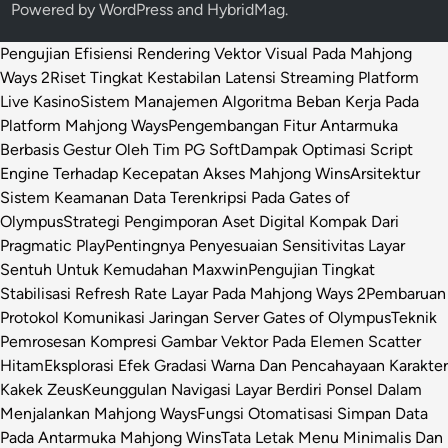
Powered by
WordPress
and
HybridMag
.
Pengujian Efisiensi Rendering Vektor Visual Pada Mahjong
Ways 2
Riset Tingkat Kestabilan Latensi Streaming Platform
Live Kasino
Sistem Manajemen Algoritma Beban Kerja Pada
Platform Mahjong Ways
Pengembangan Fitur Antarmuka
Berbasis Gestur Oleh Tim PG Soft
Dampak Optimasi Script
Engine Terhadap Kecepatan Akses Mahjong Wins
Arsitektur
Sistem Keamanan Data Terenkripsi Pada Gates of
Olympus
Strategi Pengimporan Aset Digital Kompak Dari
Pragmatic Play
Pentingnya Penyesuaian Sensitivitas Layar
Sentuh Untuk Kemudahan Maxwin
Pengujian Tingkat
Stabilisasi Refresh Rate Layar Pada Mahjong Ways 2
Pembaruan
Protokol Komunikasi Jaringan Server Gates of Olympus
Teknik
Pemrosesan Kompresi Gambar Vektor Pada Elemen Scatter
Hitam
Eksplorasi Efek Gradasi Warna Dan Pencahayaan Karakter
Kakek Zeus
Keunggulan Navigasi Layar Berdiri Ponsel Dalam
Menjalankan Mahjong Ways
Fungsi Otomatisasi Simpan Data
Pada Antarmuka Mahjong Wins
Tata Letak Menu Minimalis Dan