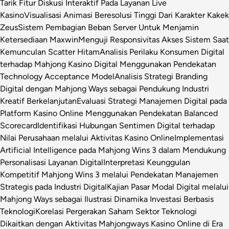
Tarik Fitur Diskusi Interaktif Pada Layanan Live
Kasino
Visualisasi Animasi Beresolusi Tinggi Dari Karakter Kakek
Zeus
Sistem Pembagian Beban Server Untuk Menjamin
Ketersediaan Maxwin
Menguji Responsivitas Akses Sistem Saat
Kemunculan Scatter Hitam
Analisis Perilaku Konsumen Digital
terhadap Mahjong Kasino Digital Menggunakan Pendekatan
Technology Acceptance Model
Analisis Strategi Branding
Digital dengan Mahjong Ways sebagai Pendukung Industri
Kreatif Berkelanjutan
Evaluasi Strategi Manajemen Digital pada
Platform Kasino Online Menggunakan Pendekatan Balanced
Scorecard
Identifikasi Hubungan Sentimen Digital terhadap
Nilai Perusahaan melalui Aktivitas Kasino Online
Implementasi
Artificial Intelligence pada Mahjong Wins 3 dalam Mendukung
Personalisasi Layanan Digital
Interpretasi Keunggulan
Kompetitif Mahjong Wins 3 melalui Pendekatan Manajemen
Strategis pada Industri Digital
Kajian Pasar Modal Digital melalui
Mahjong Ways sebagai Ilustrasi Dinamika Investasi Berbasis
Teknologi
Korelasi Pergerakan Saham Sektor Teknologi
Dikaitkan dengan Aktivitas Mahjongways Kasino Online di Era