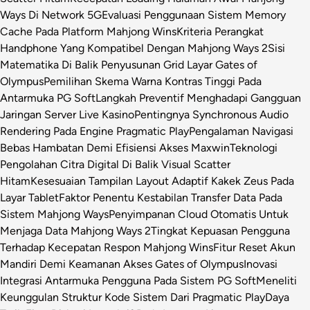
Ways Di Network 5G
Evaluasi Penggunaan Sistem Memory
Cache Pada Platform Mahjong Wins
Kriteria Perangkat
Handphone Yang Kompatibel Dengan Mahjong Ways 2
Sisi
Matematika Di Balik Penyusunan Grid Layar Gates of
Olympus
Pemilihan Skema Warna Kontras Tinggi Pada
Antarmuka PG Soft
Langkah Preventif Menghadapi Gangguan
Jaringan Server Live Kasino
Pentingnya Synchronous Audio
Rendering Pada Engine Pragmatic Play
Pengalaman Navigasi
Bebas Hambatan Demi Efisiensi Akses Maxwin
Teknologi
Pengolahan Citra Digital Di Balik Visual Scatter
Hitam
Kesesuaian Tampilan Layout Adaptif Kakek Zeus Pada
Layar Tablet
Faktor Penentu Kestabilan Transfer Data Pada
Sistem Mahjong Ways
Penyimpanan Cloud Otomatis Untuk
Menjaga Data Mahjong Ways 2
Tingkat Kepuasan Pengguna
Terhadap Kecepatan Respon Mahjong Wins
Fitur Reset Akun
Mandiri Demi Keamanan Akses Gates of Olympus
Inovasi
Integrasi Antarmuka Pengguna Pada Sistem PG Soft
Meneliti
Keunggulan Struktur Kode Sistem Dari Pragmatic Play
Daya