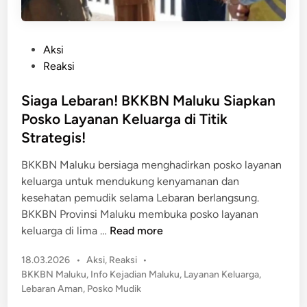
P
Aksi
o
Reaksi
s
t
Siaga Lebaran! BKKBN Maluku Siapkan
e
Posko Layanan Keluarga di Titik
d
Strategis!
i
n
BKKBN Maluku bersiaga menghadirkan posko layanan
keluarga untuk mendukung kenyamanan dan
kesehatan pemudik selama Lebaran berlangsung.
BKKBN Provinsi Maluku membuka posko layanan
S
keluarga di lima …
Read more
i
P
18.03.2026
•
Aksi
,
Reaksi
•
a
o
BKKBN Maluku
,
Info Kejadian Maluku
,
Layanan Keluarga
,
g
s
Lebaran Aman
,
Posko Mudik
a
t