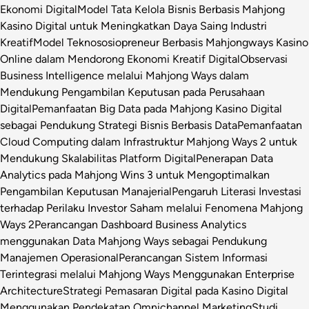
Ekonomi Digital
Model Tata Kelola Bisnis Berbasis Mahjong
Kasino Digital untuk Meningkatkan Daya Saing Industri
Kreatif
Model Teknososiopreneur Berbasis Mahjongways Kasino
Online dalam Mendorong Ekonomi Kreatif Digital
Observasi
Business Intelligence melalui Mahjong Ways dalam
Mendukung Pengambilan Keputusan pada Perusahaan
Digital
Pemanfaatan Big Data pada Mahjong Kasino Digital
sebagai Pendukung Strategi Bisnis Berbasis Data
Pemanfaatan
Cloud Computing dalam Infrastruktur Mahjong Ways 2 untuk
Mendukung Skalabilitas Platform Digital
Penerapan Data
Analytics pada Mahjong Wins 3 untuk Mengoptimalkan
Pengambilan Keputusan Manajerial
Pengaruh Literasi Investasi
terhadap Perilaku Investor Saham melalui Fenomena Mahjong
Ways 2
Perancangan Dashboard Business Analytics
menggunakan Data Mahjong Ways sebagai Pendukung
Manajemen Operasional
Perancangan Sistem Informasi
Terintegrasi melalui Mahjong Ways Menggunakan Enterprise
Architecture
Strategi Pemasaran Digital pada Kasino Digital
Menggunakan Pendekatan Omnichannel Marketing
Studi