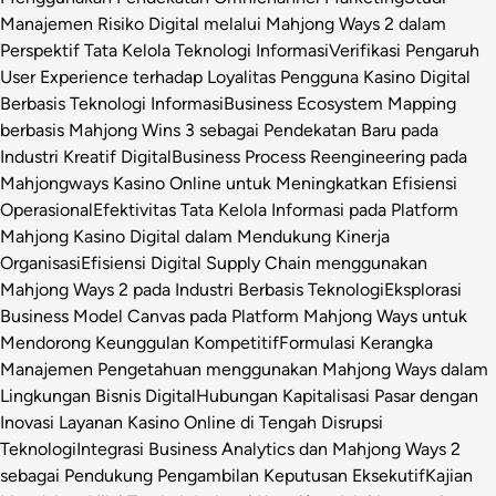
Manajemen Risiko Digital melalui Mahjong Ways 2 dalam
Perspektif Tata Kelola Teknologi Informasi
Verifikasi Pengaruh
User Experience terhadap Loyalitas Pengguna Kasino Digital
Berbasis Teknologi Informasi
Business Ecosystem Mapping
berbasis Mahjong Wins 3 sebagai Pendekatan Baru pada
Industri Kreatif Digital
Business Process Reengineering pada
Mahjongways Kasino Online untuk Meningkatkan Efisiensi
Operasional
Efektivitas Tata Kelola Informasi pada Platform
Mahjong Kasino Digital dalam Mendukung Kinerja
Organisasi
Efisiensi Digital Supply Chain menggunakan
Mahjong Ways 2 pada Industri Berbasis Teknologi
Eksplorasi
Business Model Canvas pada Platform Mahjong Ways untuk
Mendorong Keunggulan Kompetitif
Formulasi Kerangka
Manajemen Pengetahuan menggunakan Mahjong Ways dalam
Lingkungan Bisnis Digital
Hubungan Kapitalisasi Pasar dengan
Inovasi Layanan Kasino Online di Tengah Disrupsi
Teknologi
Integrasi Business Analytics dan Mahjong Ways 2
sebagai Pendukung Pengambilan Keputusan Eksekutif
Kajian