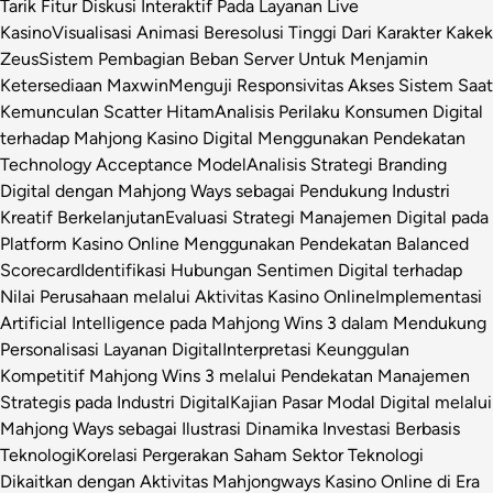
Tarik Fitur Diskusi Interaktif Pada Layanan Live
Kasino
Visualisasi Animasi Beresolusi Tinggi Dari Karakter Kakek
Zeus
Sistem Pembagian Beban Server Untuk Menjamin
Ketersediaan Maxwin
Menguji Responsivitas Akses Sistem Saat
Kemunculan Scatter Hitam
Analisis Perilaku Konsumen Digital
terhadap Mahjong Kasino Digital Menggunakan Pendekatan
Technology Acceptance Model
Analisis Strategi Branding
Digital dengan Mahjong Ways sebagai Pendukung Industri
Kreatif Berkelanjutan
Evaluasi Strategi Manajemen Digital pada
Platform Kasino Online Menggunakan Pendekatan Balanced
Scorecard
Identifikasi Hubungan Sentimen Digital terhadap
Nilai Perusahaan melalui Aktivitas Kasino Online
Implementasi
Artificial Intelligence pada Mahjong Wins 3 dalam Mendukung
Personalisasi Layanan Digital
Interpretasi Keunggulan
Kompetitif Mahjong Wins 3 melalui Pendekatan Manajemen
Strategis pada Industri Digital
Kajian Pasar Modal Digital melalui
Mahjong Ways sebagai Ilustrasi Dinamika Investasi Berbasis
Teknologi
Korelasi Pergerakan Saham Sektor Teknologi
Dikaitkan dengan Aktivitas Mahjongways Kasino Online di Era