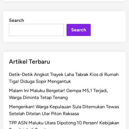
L
e
e
d
b
i
Search
n
a
r
Search
a
n
!
B
Artikel Terbaru
K
K
Detik-Detik Angkot Trayek Laha Tabrak Kios di Rumah
B
Tiga! Diduga Sopir Mengantuk
N
Malam Ini Maluku Bergetar! Gempa M5,1 Terjadi,
M
Warga Diminta Tetap Tenang
a
l
Mengerikan! Warga Kepulauan Sula Ditemukan Tewas
u
Setelah Ditelan Ular Piton Raksasa
k
TPP ASN Maluku Utara Dipotong 10 Persen! Kebijakan
u