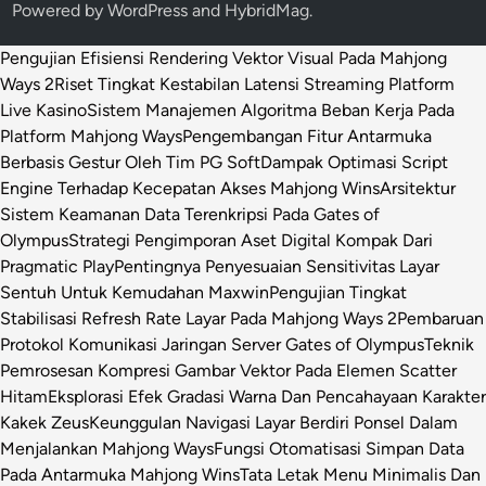
Powered by
WordPress
and
HybridMag
.
Pengujian Efisiensi Rendering Vektor Visual Pada Mahjong
Ways 2
Riset Tingkat Kestabilan Latensi Streaming Platform
Live Kasino
Sistem Manajemen Algoritma Beban Kerja Pada
Platform Mahjong Ways
Pengembangan Fitur Antarmuka
Berbasis Gestur Oleh Tim PG Soft
Dampak Optimasi Script
Engine Terhadap Kecepatan Akses Mahjong Wins
Arsitektur
Sistem Keamanan Data Terenkripsi Pada Gates of
Olympus
Strategi Pengimporan Aset Digital Kompak Dari
Pragmatic Play
Pentingnya Penyesuaian Sensitivitas Layar
Sentuh Untuk Kemudahan Maxwin
Pengujian Tingkat
Stabilisasi Refresh Rate Layar Pada Mahjong Ways 2
Pembaruan
Protokol Komunikasi Jaringan Server Gates of Olympus
Teknik
Pemrosesan Kompresi Gambar Vektor Pada Elemen Scatter
Hitam
Eksplorasi Efek Gradasi Warna Dan Pencahayaan Karakter
Kakek Zeus
Keunggulan Navigasi Layar Berdiri Ponsel Dalam
Menjalankan Mahjong Ways
Fungsi Otomatisasi Simpan Data
Pada Antarmuka Mahjong Wins
Tata Letak Menu Minimalis Dan