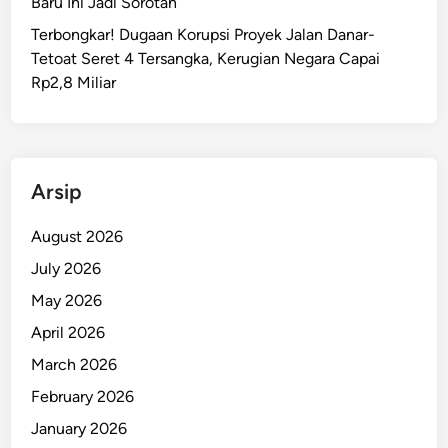
Baru Ini Jadi Sorotan
S
Terbongkar! Dugaan Korupsi Proyek Jalan Danar-
i
Tetoat Seret 4 Tersangka, Kerugian Negara Capai
a
Rp2,8 Miliar
p
k
a
n
P
Arsip
o
s
August 2026
k
July 2026
o
May 2026
L
a
April 2026
y
March 2026
a
February 2026
n
a
January 2026
n