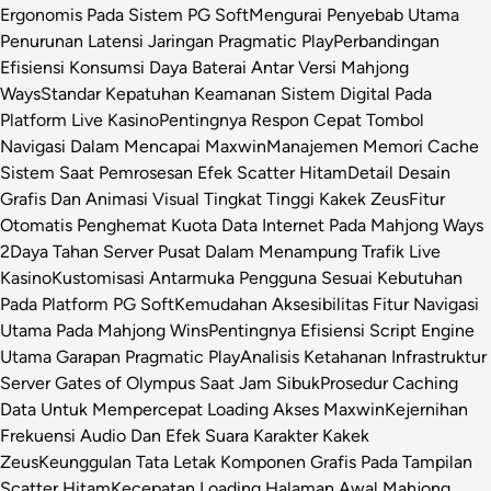
Ergonomis Pada Sistem PG Soft
Mengurai Penyebab Utama
Penurunan Latensi Jaringan Pragmatic Play
Perbandingan
Efisiensi Konsumsi Daya Baterai Antar Versi Mahjong
Ways
Standar Kepatuhan Keamanan Sistem Digital Pada
Platform Live Kasino
Pentingnya Respon Cepat Tombol
Navigasi Dalam Mencapai Maxwin
Manajemen Memori Cache
Sistem Saat Pemrosesan Efek Scatter Hitam
Detail Desain
Grafis Dan Animasi Visual Tingkat Tinggi Kakek Zeus
Fitur
Otomatis Penghemat Kuota Data Internet Pada Mahjong Ways
2
Daya Tahan Server Pusat Dalam Menampung Trafik Live
Kasino
Kustomisasi Antarmuka Pengguna Sesuai Kebutuhan
Pada Platform PG Soft
Kemudahan Aksesibilitas Fitur Navigasi
Utama Pada Mahjong Wins
Pentingnya Efisiensi Script Engine
Utama Garapan Pragmatic Play
Analisis Ketahanan Infrastruktur
Server Gates of Olympus Saat Jam Sibuk
Prosedur Caching
Data Untuk Mempercepat Loading Akses Maxwin
Kejernihan
Frekuensi Audio Dan Efek Suara Karakter Kakek
Zeus
Keunggulan Tata Letak Komponen Grafis Pada Tampilan
Scatter Hitam
Kecepatan Loading Halaman Awal Mahjong