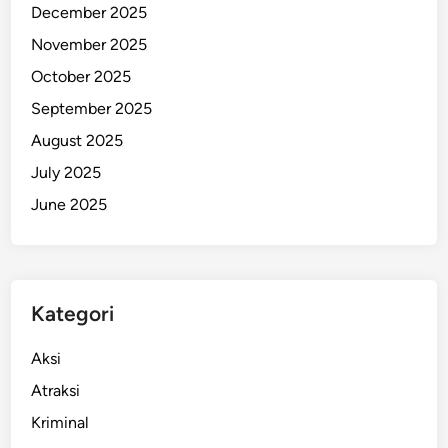
December 2025
K
November 2025
e
l
October 2025
u
September 2025
a
August 2025
r
g
July 2025
a
June 2025
d
i
T
i
Kategori
t
i
Aksi
k
S
Atraksi
t
Kriminal
r