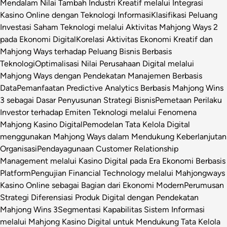
Mendalam Nilai Tambah Industri Kreatif melalui Integrasi
Kasino Online dengan Teknologi Informasi
Klasifikasi Peluang
Investasi Saham Teknologi melalui Aktivitas Mahjong Ways 2
pada Ekonomi Digital
Korelasi Aktivitas Ekonomi Kreatif dan
Mahjong Ways terhadap Peluang Bisnis Berbasis
Teknologi
Optimalisasi Nilai Perusahaan Digital melalui
Mahjong Ways dengan Pendekatan Manajemen Berbasis
Data
Pemanfaatan Predictive Analytics Berbasis Mahjong Wins
3 sebagai Dasar Penyusunan Strategi Bisnis
Pemetaan Perilaku
Investor terhadap Emiten Teknologi melalui Fenomena
Mahjong Kasino Digital
Pemodelan Tata Kelola Digital
menggunakan Mahjong Ways dalam Mendukung Keberlanjutan
Organisasi
Pendayagunaan Customer Relationship
Management melalui Kasino Digital pada Era Ekonomi Berbasis
Platform
Pengujian Financial Technology melalui Mahjongways
Kasino Online sebagai Bagian dari Ekonomi Modern
Perumusan
Strategi Diferensiasi Produk Digital dengan Pendekatan
Mahjong Wins 3
Segmentasi Kapabilitas Sistem Informasi
melalui Mahjong Kasino Digital untuk Mendukung Tata Kelola