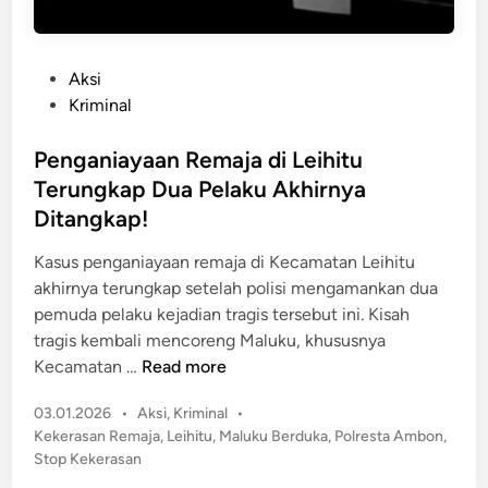
P
Aksi
o
Kriminal
s
t
Penganiayaan Remaja di Leihitu
e
Terungkap Dua Pelaku Akhirnya
d
Ditangkap!
i
n
Kasus penganiayaan remaja di Kecamatan Leihitu
akhirnya terungkap setelah polisi mengamankan dua
pemuda pelaku kejadian tragis tersebut ini. Kisah
tragis kembali mencoreng Maluku, khususnya
P
Kecamatan …
Read more
e
P
03.01.2026
•
Aksi
,
Kriminal
•
n
o
Kekerasan Remaja
,
Leihitu
,
Maluku Berduka
,
Polresta Ambon
,
g
s
Stop Kekerasan
a
t