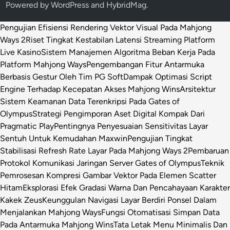
Powered by
WordPress
and
HybridMag
.
Pengujian Efisiensi Rendering Vektor Visual Pada Mahjong
Ways 2
Riset Tingkat Kestabilan Latensi Streaming Platform
Live Kasino
Sistem Manajemen Algoritma Beban Kerja Pada
Platform Mahjong Ways
Pengembangan Fitur Antarmuka
Berbasis Gestur Oleh Tim PG Soft
Dampak Optimasi Script
Engine Terhadap Kecepatan Akses Mahjong Wins
Arsitektur
Sistem Keamanan Data Terenkripsi Pada Gates of
Olympus
Strategi Pengimporan Aset Digital Kompak Dari
Pragmatic Play
Pentingnya Penyesuaian Sensitivitas Layar
Sentuh Untuk Kemudahan Maxwin
Pengujian Tingkat
Stabilisasi Refresh Rate Layar Pada Mahjong Ways 2
Pembaruan
Protokol Komunikasi Jaringan Server Gates of Olympus
Teknik
Pemrosesan Kompresi Gambar Vektor Pada Elemen Scatter
Hitam
Eksplorasi Efek Gradasi Warna Dan Pencahayaan Karakter
Kakek Zeus
Keunggulan Navigasi Layar Berdiri Ponsel Dalam
Menjalankan Mahjong Ways
Fungsi Otomatisasi Simpan Data
Pada Antarmuka Mahjong Wins
Tata Letak Menu Minimalis Dan