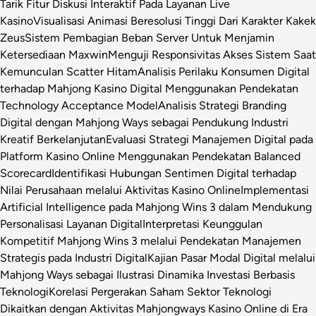
Tarik Fitur Diskusi Interaktif Pada Layanan Live
Kasino
Visualisasi Animasi Beresolusi Tinggi Dari Karakter Kakek
Zeus
Sistem Pembagian Beban Server Untuk Menjamin
Ketersediaan Maxwin
Menguji Responsivitas Akses Sistem Saat
Kemunculan Scatter Hitam
Analisis Perilaku Konsumen Digital
terhadap Mahjong Kasino Digital Menggunakan Pendekatan
Technology Acceptance Model
Analisis Strategi Branding
Digital dengan Mahjong Ways sebagai Pendukung Industri
Kreatif Berkelanjutan
Evaluasi Strategi Manajemen Digital pada
Platform Kasino Online Menggunakan Pendekatan Balanced
Scorecard
Identifikasi Hubungan Sentimen Digital terhadap
Nilai Perusahaan melalui Aktivitas Kasino Online
Implementasi
Artificial Intelligence pada Mahjong Wins 3 dalam Mendukung
Personalisasi Layanan Digital
Interpretasi Keunggulan
Kompetitif Mahjong Wins 3 melalui Pendekatan Manajemen
Strategis pada Industri Digital
Kajian Pasar Modal Digital melalui
Mahjong Ways sebagai Ilustrasi Dinamika Investasi Berbasis
Teknologi
Korelasi Pergerakan Saham Sektor Teknologi
Dikaitkan dengan Aktivitas Mahjongways Kasino Online di Era