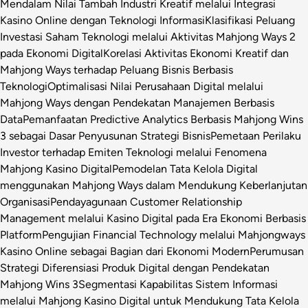
Mendalam Nilai Tambah Industri Kreatif melalui Integrasi
Kasino Online dengan Teknologi Informasi
Klasifikasi Peluang
Investasi Saham Teknologi melalui Aktivitas Mahjong Ways 2
pada Ekonomi Digital
Korelasi Aktivitas Ekonomi Kreatif dan
Mahjong Ways terhadap Peluang Bisnis Berbasis
Teknologi
Optimalisasi Nilai Perusahaan Digital melalui
Mahjong Ways dengan Pendekatan Manajemen Berbasis
Data
Pemanfaatan Predictive Analytics Berbasis Mahjong Wins
3 sebagai Dasar Penyusunan Strategi Bisnis
Pemetaan Perilaku
Investor terhadap Emiten Teknologi melalui Fenomena
Mahjong Kasino Digital
Pemodelan Tata Kelola Digital
menggunakan Mahjong Ways dalam Mendukung Keberlanjutan
Organisasi
Pendayagunaan Customer Relationship
Management melalui Kasino Digital pada Era Ekonomi Berbasis
Platform
Pengujian Financial Technology melalui Mahjongways
Kasino Online sebagai Bagian dari Ekonomi Modern
Perumusan
Strategi Diferensiasi Produk Digital dengan Pendekatan
Mahjong Wins 3
Segmentasi Kapabilitas Sistem Informasi
melalui Mahjong Kasino Digital untuk Mendukung Tata Kelola