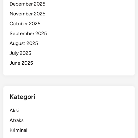
December 2025
k
November 2025
u
A
October 2025
k
September 2025
h
August 2025
i
r
July 2025
n
June 2025
y
a
D
i
Kategori
t
a
Aksi
n
g
Atraksi
k
Kriminal
a