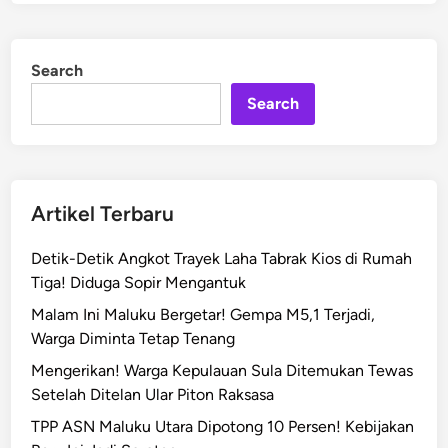
n
e
i
d
a
i
Search
n
y
a
Search
a
n
R
e
Artikel Terbaru
m
a
Detik-Detik Angkot Trayek Laha Tabrak Kios di Rumah
j
Tiga! Diduga Sopir Mengantuk
a
Malam Ini Maluku Bergetar! Gempa M5,1 Terjadi,
d
Warga Diminta Tetap Tenang
i
L
Mengerikan! Warga Kepulauan Sula Ditemukan Tewas
e
Setelah Ditelan Ular Piton Raksasa
i
TPP ASN Maluku Utara Dipotong 10 Persen! Kebijakan
h