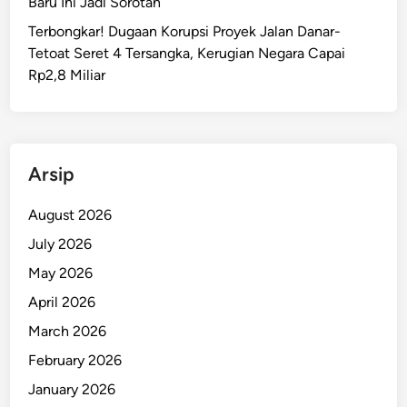
Baru Ini Jadi Sorotan
i
Terbongkar! Dugaan Korupsi Proyek Jalan Danar-
t
Tetoat Seret 4 Tersangka, Kerugian Negara Capai
u
Rp2,8 Miliar
T
e
r
u
n
Arsip
g
k
August 2026
a
July 2026
p
May 2026
D
u
April 2026
a
March 2026
P
February 2026
e
l
January 2026
a