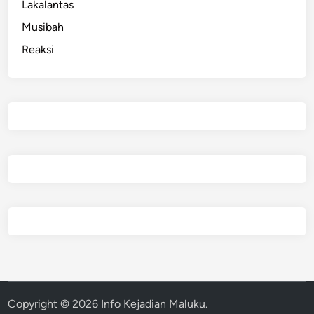
Lakalantas
p
!
Musibah
Reaksi
Copyright © 2026
Info Kejadian Maluku
.