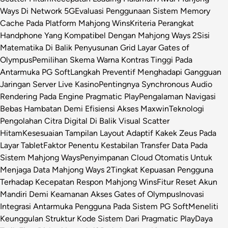
Ways Di Network 5G
Evaluasi Penggunaan Sistem Memory
Cache Pada Platform Mahjong Wins
Kriteria Perangkat
Handphone Yang Kompatibel Dengan Mahjong Ways 2
Sisi
Matematika Di Balik Penyusunan Grid Layar Gates of
Olympus
Pemilihan Skema Warna Kontras Tinggi Pada
Antarmuka PG Soft
Langkah Preventif Menghadapi Gangguan
Jaringan Server Live Kasino
Pentingnya Synchronous Audio
Rendering Pada Engine Pragmatic Play
Pengalaman Navigasi
Bebas Hambatan Demi Efisiensi Akses Maxwin
Teknologi
Pengolahan Citra Digital Di Balik Visual Scatter
Hitam
Kesesuaian Tampilan Layout Adaptif Kakek Zeus Pada
Layar Tablet
Faktor Penentu Kestabilan Transfer Data Pada
Sistem Mahjong Ways
Penyimpanan Cloud Otomatis Untuk
Menjaga Data Mahjong Ways 2
Tingkat Kepuasan Pengguna
Terhadap Kecepatan Respon Mahjong Wins
Fitur Reset Akun
Mandiri Demi Keamanan Akses Gates of Olympus
Inovasi
Integrasi Antarmuka Pengguna Pada Sistem PG Soft
Meneliti
Keunggulan Struktur Kode Sistem Dari Pragmatic Play
Daya