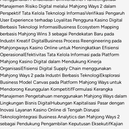
Manajemen Risiko Digital melalui Mahjong Ways 2 dalam
Perspektif Tata Kelola Teknologi Informasi
Verifikasi Pengaruh
User Experience terhadap Loyalitas Pengguna Kasino Digital
Berbasis Teknologi Informasi
Business Ecosystem Mapping
berbasis Mahjong Wins 3 sebagai Pendekatan Baru pada
Industri Kreatif Digital
Business Process Reengineering pada
Mahjongways Kasino Online untuk Meningkatkan Efisiensi
Operasional
Efektivitas Tata Kelola Informasi pada Platform
Mahjong Kasino Digital dalam Mendukung Kinerja
Organisasi
Efisiensi Digital Supply Chain menggunakan
Mahjong Ways 2 pada Industri Berbasis Teknologi
Eksplorasi
Business Model Canvas pada Platform Mahjong Ways untuk
Mendorong Keunggulan Kompetitif
Formulasi Kerangka
Manajemen Pengetahuan menggunakan Mahjong Ways dalam
Lingkungan Bisnis Digital
Hubungan Kapitalisasi Pasar dengan
Inovasi Layanan Kasino Online di Tengah Disrupsi
Teknologi
Integrasi Business Analytics dan Mahjong Ways 2
sebagai Pendukung Pengambilan Keputusan Eksekutif
Kajian