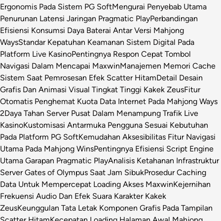
Ergonomis Pada Sistem PG Soft
Mengurai Penyebab Utama
Penurunan Latensi Jaringan Pragmatic Play
Perbandingan
Efisiensi Konsumsi Daya Baterai Antar Versi Mahjong
Ways
Standar Kepatuhan Keamanan Sistem Digital Pada
Platform Live Kasino
Pentingnya Respon Cepat Tombol
Navigasi Dalam Mencapai Maxwin
Manajemen Memori Cache
Sistem Saat Pemrosesan Efek Scatter Hitam
Detail Desain
Grafis Dan Animasi Visual Tingkat Tinggi Kakek Zeus
Fitur
Otomatis Penghemat Kuota Data Internet Pada Mahjong Ways
2
Daya Tahan Server Pusat Dalam Menampung Trafik Live
Kasino
Kustomisasi Antarmuka Pengguna Sesuai Kebutuhan
Pada Platform PG Soft
Kemudahan Aksesibilitas Fitur Navigasi
Utama Pada Mahjong Wins
Pentingnya Efisiensi Script Engine
Utama Garapan Pragmatic Play
Analisis Ketahanan Infrastruktur
Server Gates of Olympus Saat Jam Sibuk
Prosedur Caching
Data Untuk Mempercepat Loading Akses Maxwin
Kejernihan
Frekuensi Audio Dan Efek Suara Karakter Kakek
Zeus
Keunggulan Tata Letak Komponen Grafis Pada Tampilan
Scatter Hitam
Kecepatan Loading Halaman Awal Mahjong