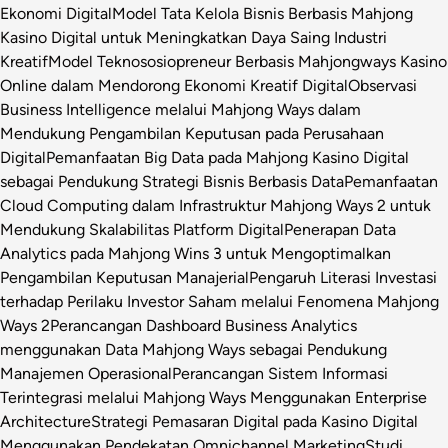
Ekonomi Digital
Model Tata Kelola Bisnis Berbasis Mahjong
Kasino Digital untuk Meningkatkan Daya Saing Industri
Kreatif
Model Teknososiopreneur Berbasis Mahjongways Kasino
Online dalam Mendorong Ekonomi Kreatif Digital
Observasi
Business Intelligence melalui Mahjong Ways dalam
Mendukung Pengambilan Keputusan pada Perusahaan
Digital
Pemanfaatan Big Data pada Mahjong Kasino Digital
sebagai Pendukung Strategi Bisnis Berbasis Data
Pemanfaatan
Cloud Computing dalam Infrastruktur Mahjong Ways 2 untuk
Mendukung Skalabilitas Platform Digital
Penerapan Data
Analytics pada Mahjong Wins 3 untuk Mengoptimalkan
Pengambilan Keputusan Manajerial
Pengaruh Literasi Investasi
terhadap Perilaku Investor Saham melalui Fenomena Mahjong
Ways 2
Perancangan Dashboard Business Analytics
menggunakan Data Mahjong Ways sebagai Pendukung
Manajemen Operasional
Perancangan Sistem Informasi
Terintegrasi melalui Mahjong Ways Menggunakan Enterprise
Architecture
Strategi Pemasaran Digital pada Kasino Digital
Menggunakan Pendekatan Omnichannel Marketing
Studi