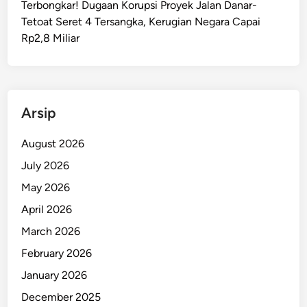
Terbongkar! Dugaan Korupsi Proyek Jalan Danar-
h
Tetoat Seret 4 Tersangka, Kerugian Negara Capai
u
Rp2,8 Miliar
,
T
a
b
r
Arsip
a
k
August 2026
M
July 2026
o
May 2026
b
i
April 2026
l
March 2026
P
February 2026
o
l
January 2026
i
December 2025
s