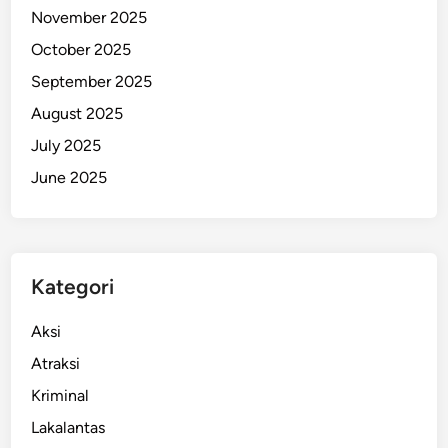
November 2025
i
d
October 2025
a
September 2025
n
August 2025
M
o
July 2025
t
June 2025
o
r
Kategori
Aksi
Atraksi
Kriminal
Lakalantas