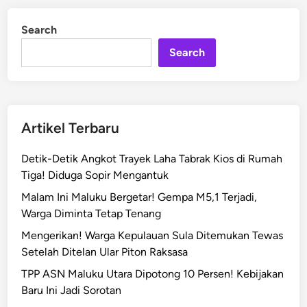
k
d
a
i
Search
n
a
n
Search
M
o
b
i
Artikel Terbaru
l
A
Detik-Detik Angkot Trayek Laha Tabrak Kios di Rumah
k
Tiga! Diduga Sopir Mengantuk
u
Malam Ini Maluku Bergetar! Gempa M5,1 Terjadi,
t
Warga Diminta Tetap Tenang
a
n
Mengerikan! Warga Kepulauan Sula Ditemukan Tewas
T
Setelah Ditelan Ular Piton Raksasa
u
TPP ASN Maluku Utara Dipotong 10 Persen! Kebijakan
l
Baru Ini Jadi Sorotan
e