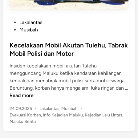
P
Lakalantas
o
Musibah
s
t
Kecelakaan Mobil Akutan Tulehu, Tabrak
e
Mobil Polisi dan Motor
d
Insiden kecelakaan mobil akutan Tulehu
i
mengguncang Maluku ketika kendaraan kehilangan
n
kendali dan menabrak mobil polisi serta motor warga.
Beruntung, korban hanya mengalami luka ringan dan …
K
Read more
e
P
24.09.2025
•
Lakalantas
,
Musibah
•
c
o
Evakuasi Korban
,
Info Kejadian Maluku
,
Kejadian Lalu Lintas
,
e
s
Maluku Berita
l
t
a
e