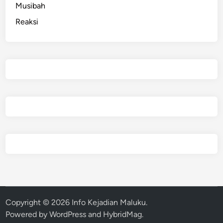
Musibah
Reaksi
Copyright © 2026
Info Kejadian Maluku
.
Powered by
WordPress
and
HybridMag
.