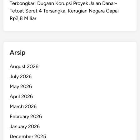
Terbongkar! Dugaan Korupsi Proyek Jalan Danar-
h
Tetoat Seret 4 Tersangka, Kerugian Negara Capai
M
Rp2,8 Miliar
u
d
i
k
,
Arsip
D
i
August 2026
s
July 2026
k
May 2026
o
n
April 2026
5
March 2026
0
February 2026
%
T
January 2026
i
December 2025
k