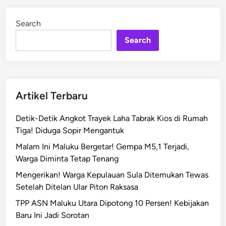
v
d
M
i
Search
n
a
Search
l
u
k
u
U
Artikel Terbaru
t
a
Detik-Detik Angkot Trayek Laha Tabrak Kios di Rumah
r
Tiga! Diduga Sopir Mengantuk
a
Malam Ini Maluku Bergetar! Gempa M5,1 Terjadi,
P
Warga Diminta Tetap Tenang
e
r
Mengerikan! Warga Kepulauan Sula Ditemukan Tewas
m
Setelah Ditelan Ular Piton Raksasa
u
TPP ASN Maluku Utara Dipotong 10 Persen! Kebijakan
d
Baru Ini Jadi Sorotan
a