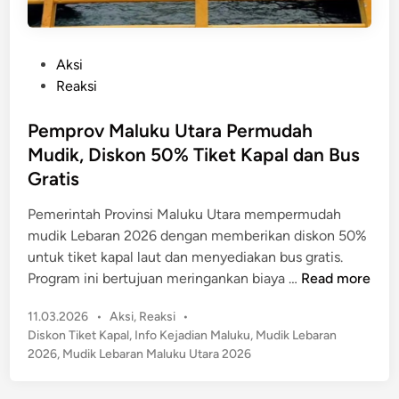
P
Aksi
o
Reaksi
s
t
Pemprov Maluku Utara Permudah
e
Mudik, Diskon 50% Tiket Kapal dan Bus
d
Gratis
i
n
Pemerintah Provinsi Maluku Utara mempermudah
mudik Lebaran 2026 dengan memberikan diskon 50%
untuk tiket kapal laut dan menyediakan bus gratis.
P
Program ini bertujuan meringankan biaya …
Read more
e
P
11.03.2026
•
Aksi
,
Reaksi
•
m
o
Diskon Tiket Kapal
,
Info Kejadian Maluku
,
Mudik Lebaran
p
s
2026
,
Mudik Lebaran Maluku Utara 2026
r
t
o
e