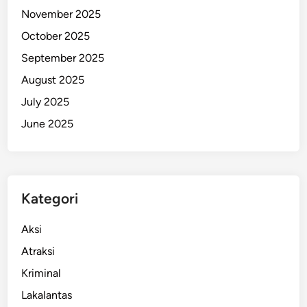
November 2025
e
t
October 2025
K
September 2025
a
August 2025
p
a
July 2025
l
June 2025
d
a
n
B
Kategori
u
s
Aksi
G
r
Atraksi
a
Kriminal
t
Lakalantas
i