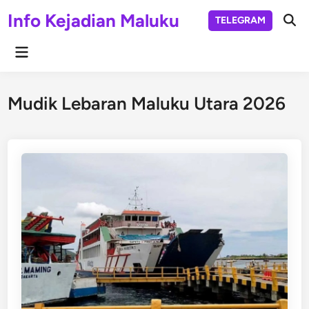
Skip
Info Kejadian Maluku
TELEGRAM
to
Ope
Sear
content
Main
Menu
Mudik Lebaran Maluku Utara 2026