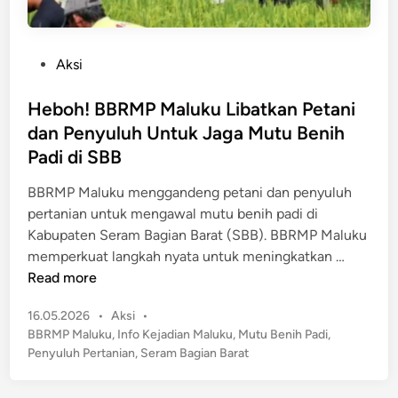
P
Aksi
o
s
Heboh! BBRMP Maluku Libatkan Petani
t
dan Penyuluh Untuk Jaga Mutu Benih
e
Padi di SBB
d
i
BBRMP Maluku menggandeng petani dan penyuluh
n
pertanian untuk mengawal mutu benih padi di
Kabupaten Seram Bagian Barat (SBB). BBRMP Maluku
H
memperkuat langkah nyata untuk meningkatkan …
e
Read more
b
P
16.05.2026
•
Aksi
•
o
o
BBRMP Maluku
,
Info Kejadian Maluku
,
Mutu Benih Padi
,
h
s
Penyuluh Pertanian
,
Seram Bagian Barat
!
t
B
e