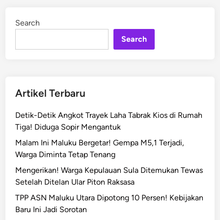
B
d
R
i
Search
n
M
Search
P
M
a
l
u
Artikel Terbaru
k
u
Detik-Detik Angkot Trayek Laha Tabrak Kios di Rumah
L
Tiga! Diduga Sopir Mengantuk
i
Malam Ini Maluku Bergetar! Gempa M5,1 Terjadi,
b
Warga Diminta Tetap Tenang
a
t
Mengerikan! Warga Kepulauan Sula Ditemukan Tewas
k
Setelah Ditelan Ular Piton Raksasa
a
TPP ASN Maluku Utara Dipotong 10 Persen! Kebijakan
n
Baru Ini Jadi Sorotan
P