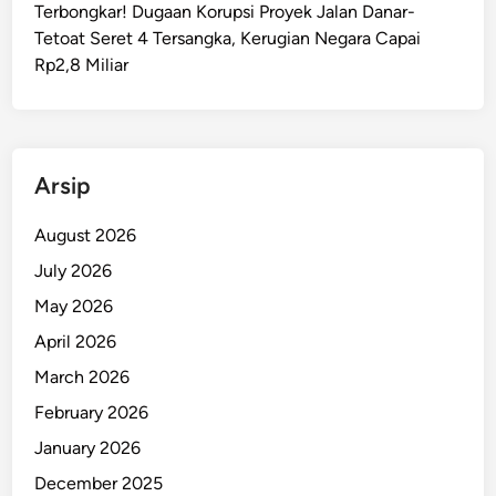
Terbongkar! Dugaan Korupsi Proyek Jalan Danar-
e
Tetoat Seret 4 Tersangka, Kerugian Negara Capai
t
Rp2,8 Miliar
a
n
i
d
a
Arsip
n
P
August 2026
e
July 2026
n
May 2026
y
u
April 2026
l
March 2026
u
February 2026
h
U
January 2026
n
December 2025
t