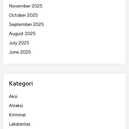
November 2025
u
k
October 2025
J
September 2025
a
August 2025
g
a
July 2025
M
June 2025
u
t
u
B
Kategori
e
n
Aksi
i
h
Atraksi
P
Kriminal
a
Lakalantas
d