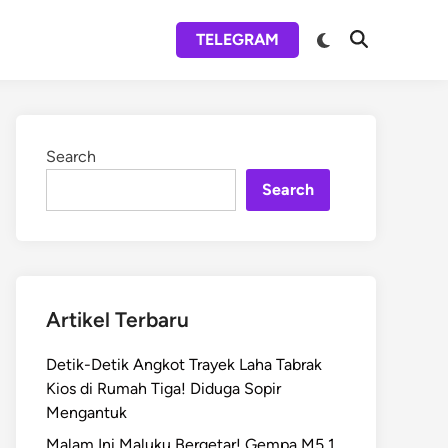
Switch
TELEGRAM
Open
to
Search
dark
mode
Search
Search
Artikel Terbaru
Detik-Detik Angkot Trayek Laha Tabrak
Kios di Rumah Tiga! Diduga Sopir
Mengantuk
Malam Ini Maluku Bergetar! Gempa M5,1