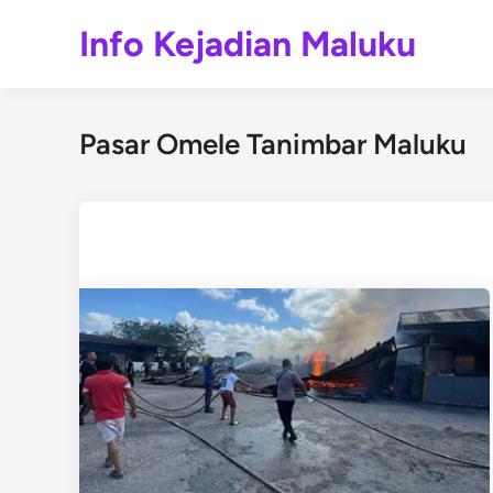
Skip
Info Kejadian Maluku
to
content
Pasar Omele Tanimbar Maluku