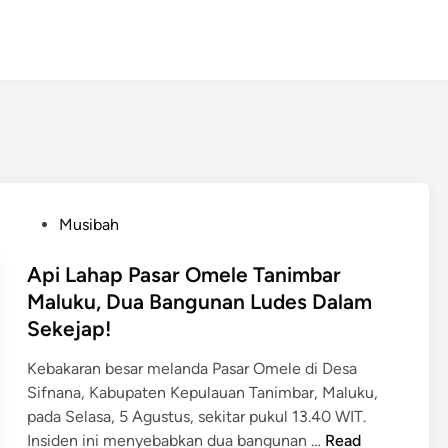
P
Musibah
o
s
Api Lahap Pasar Omele Tanimbar
t
Maluku, Dua Bangunan Ludes Dalam
e
Sekejap!
d
i
Kebakaran besar melanda Pasar Omele di Desa
n
Sifnana, Kabupaten Kepulauan Tanimbar, Maluku,
pada Selasa, 5 Agustus, sekitar pukul 13.40 WIT​.
A
Insiden ini menyebabkan dua bangunan …
Read