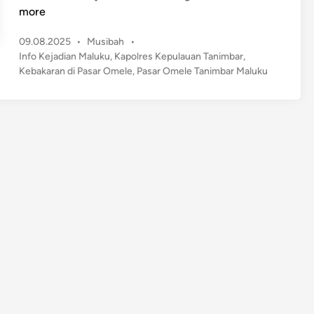
p
more
i
P
09.08.2025
•
Musibah
•
L
o
Info Kejadian Maluku
,
Kapolres Kepulauan Tanimbar
,
a
s
Kebakaran di Pasar Omele
,
Pasar Omele Tanimbar Maluku
h
t
a
e
p
d
P
i
n
a
s
a
r
O
m
e
l
e
T
a