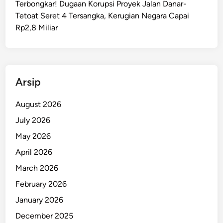
Terbongkar! Dugaan Korupsi Proyek Jalan Danar-
e
Tetoat Seret 4 Tersangka, Kerugian Negara Capai
s
Rp2,8 Miliar
i
o
n
a
l
Arsip
,
S
August 2026
i
July 2026
a
May 2026
p
L
April 2026
a
March 2026
h
February 2026
i
r
January 2026
k
December 2025
a