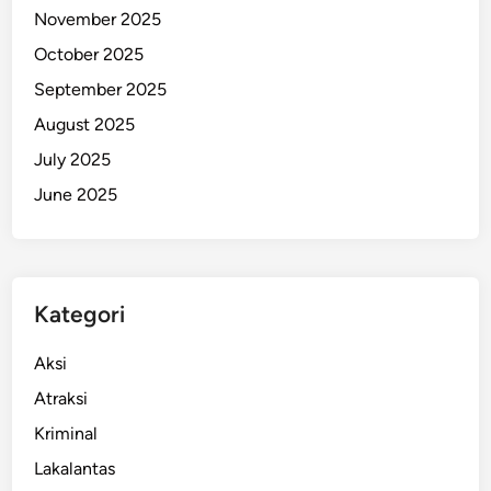
November 2025
n
A
October 2025
t
September 2025
l
August 2025
e
t
July 2025
-
June 2025
A
t
l
e
Kategori
t
H
Aksi
e
b
Atraksi
a
Kriminal
t
Lakalantas
!