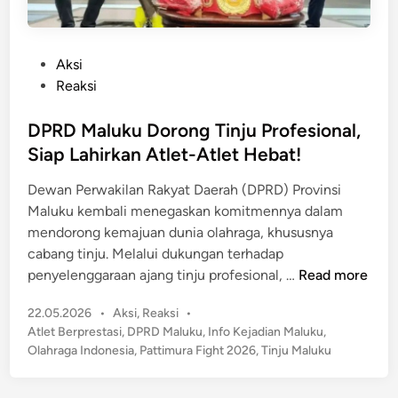
P
Aksi
o
Reaksi
s
t
DPRD Maluku Dorong Tinju Profesional,
e
Siap Lahirkan Atlet-Atlet Hebat!
d
Dewan Perwakilan Rakyat Daerah (DPRD) Provinsi
i
Maluku kembali menegaskan komitmennya dalam
n
mendorong kemajuan dunia olahraga, khususnya
cabang tinju. Melalui dukungan terhadap
D
penyelenggaraan ajang tinju profesional, …
Read more
P
P
22.05.2026
•
Aksi
,
Reaksi
•
R
o
Atlet Berprestasi
,
DPRD Maluku
,
Info Kejadian Maluku
,
D
s
Olahraga Indonesia
,
Pattimura Fight 2026
,
Tinju Maluku
M
t
a
e