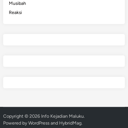
Musibah
Reaksi
Copyright © 2026
Info Kejadian Maluku
.
Powered by
WordPress
and
HybridMag
.