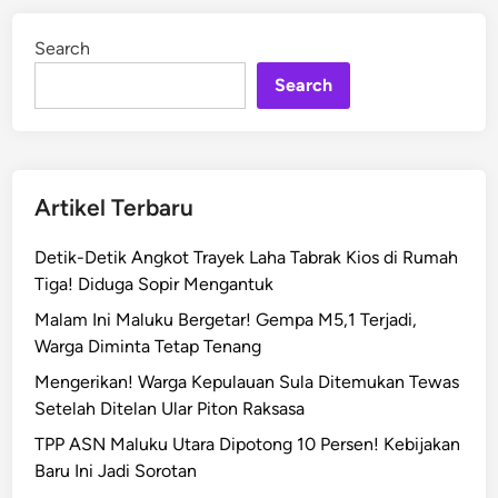
l
d
u
i
Search
n
k
Search
u
D
o
r
o
Artikel Terbaru
n
g
Detik-Detik Angkot Trayek Laha Tabrak Kios di Rumah
T
Tiga! Diduga Sopir Mengantuk
i
Malam Ini Maluku Bergetar! Gempa M5,1 Terjadi,
n
Warga Diminta Tetap Tenang
j
u
Mengerikan! Warga Kepulauan Sula Ditemukan Tewas
P
Setelah Ditelan Ular Piton Raksasa
r
TPP ASN Maluku Utara Dipotong 10 Persen! Kebijakan
o
Baru Ini Jadi Sorotan
f