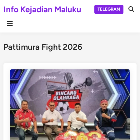
Skip
Info Kejadian Maluku
TELEGRAM
to
Ope
Sear
content
Main
Menu
Pattimura Fight 2026