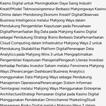
Kasino Digital untuk Meningkatkan Daya Saing Industri
Kreatif
Model Teknososiopreneur Berbasis Mahjongways Kasino
Online dalam Mendorong Ekonomi Kreatif Digital
Observasi
Business Intelligence melalui Mahjong Ways dalam
Mendukung Pengambilan Keputusan pada Perusahaan
Digital
Pemanfaatan Big Data pada Mahjong Kasino Digital
sebagai Pendukung Strategi Bisnis Berbasis Data
Pemanfaatan
Cloud Computing dalam Infrastruktur Mahjong Ways 2 untuk
Mendukung Skalabilitas Platform Digital
Penerapan Data
Analytics pada Mahjong Wins 3 untuk Mengoptimalkan
Pengambilan Keputusan Manajerial
Pengaruh Literasi Investasi
terhadap Perilaku Investor Saham melalui Fenomena Mahjong
Ways 2
Perancangan Dashboard Business Analytics
menggunakan Data Mahjong Ways sebagai Pendukung
Manajemen Operasional
Perancangan Sistem Informasi
Terintegrasi melalui Mahjong Ways Menggunakan Enterprise
Architecture
Strategi Pemasaran Digital pada Kasino Digital
Menggunakan Pendekatan Omnichannel Marketing
Studi
Manajemen Risiko Digital melalui Mahjong Ways 2 dalam