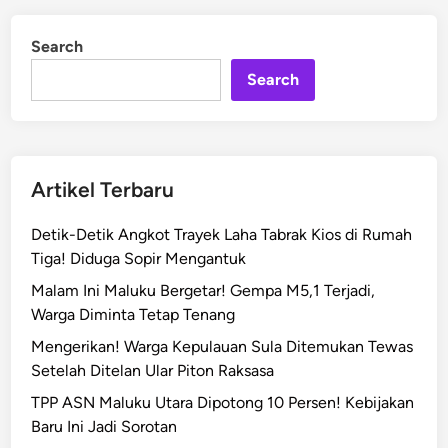
r
d
o
i
Search
n
t
a
Search
n
!
S
e
Artikel Terbaru
n
i
Detik-Detik Angkot Trayek Laha Tabrak Kios di Rumah
o
Tiga! Diduga Sopir Mengantuk
r
Malam Ini Maluku Bergetar! Gempa M5,1 Terjadi,
i
Warga Diminta Tetap Tenang
t
a
Mengerikan! Warga Kepulauan Sula Ditemukan Tewas
s
Setelah Ditelan Ular Piton Raksasa
T
TPP ASN Maluku Utara Dipotong 10 Persen! Kebijakan
a
Baru Ini Jadi Sorotan
e