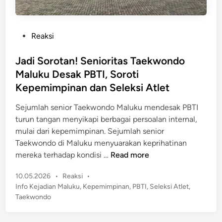
P
Reaksi
o
s
Jadi Sorotan! Senioritas Taekwondo
t
Maluku Desak PBTI, Soroti
e
Kepemimpinan dan Seleksi Atlet
d
i
Sejumlah senior Taekwondo Maluku mendesak PBTI
n
turun tangan menyikapi berbagai persoalan internal,
mulai dari kepemimpinan. Sejumlah senior
Taekwondo di Maluku menyuarakan keprihatinan
J
mereka terhadap kondisi …
Read more
a
P
10.05.2026
•
Reaksi
•
d
o
Info Kejadian Maluku
,
Kepemimpinan
,
PBTI
,
Seleksi Atlet
,
i
s
Taekwondo
S
t
o
e