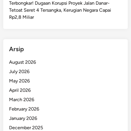
Terbongkar! Dugaan Korupsi Proyek Jalan Danar-
k
Tetoat Seret 4 Tersangka, Kerugian Negara Capai
w
Rp2,8 Miliar
o
n
d
o
M
Arsip
a
l
August 2026
u
July 2026
k
May 2026
u
D
April 2026
e
March 2026
s
February 2026
a
k
January 2026
P
December 2025
B