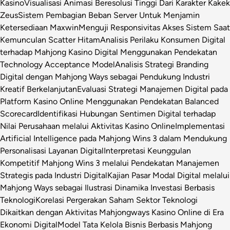
Kasino
Visualisasi Animasi Beresolusi Tinggi Dari Karakter Kakek
Zeus
Sistem Pembagian Beban Server Untuk Menjamin
Ketersediaan Maxwin
Menguji Responsivitas Akses Sistem Saat
Kemunculan Scatter Hitam
Analisis Perilaku Konsumen Digital
terhadap Mahjong Kasino Digital Menggunakan Pendekatan
Technology Acceptance Model
Analisis Strategi Branding
Digital dengan Mahjong Ways sebagai Pendukung Industri
Kreatif Berkelanjutan
Evaluasi Strategi Manajemen Digital pada
Platform Kasino Online Menggunakan Pendekatan Balanced
Scorecard
Identifikasi Hubungan Sentimen Digital terhadap
Nilai Perusahaan melalui Aktivitas Kasino Online
Implementasi
Artificial Intelligence pada Mahjong Wins 3 dalam Mendukung
Personalisasi Layanan Digital
Interpretasi Keunggulan
Kompetitif Mahjong Wins 3 melalui Pendekatan Manajemen
Strategis pada Industri Digital
Kajian Pasar Modal Digital melalui
Mahjong Ways sebagai Ilustrasi Dinamika Investasi Berbasis
Teknologi
Korelasi Pergerakan Saham Sektor Teknologi
Dikaitkan dengan Aktivitas Mahjongways Kasino Online di Era
Ekonomi Digital
Model Tata Kelola Bisnis Berbasis Mahjong