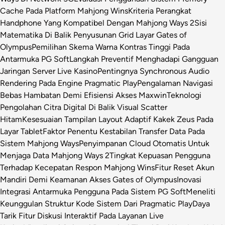
Cache Pada Platform Mahjong Wins
Kriteria Perangkat
Handphone Yang Kompatibel Dengan Mahjong Ways 2
Sisi
Matematika Di Balik Penyusunan Grid Layar Gates of
Olympus
Pemilihan Skema Warna Kontras Tinggi Pada
Antarmuka PG Soft
Langkah Preventif Menghadapi Gangguan
Jaringan Server Live Kasino
Pentingnya Synchronous Audio
Rendering Pada Engine Pragmatic Play
Pengalaman Navigasi
Bebas Hambatan Demi Efisiensi Akses Maxwin
Teknologi
Pengolahan Citra Digital Di Balik Visual Scatter
Hitam
Kesesuaian Tampilan Layout Adaptif Kakek Zeus Pada
Layar Tablet
Faktor Penentu Kestabilan Transfer Data Pada
Sistem Mahjong Ways
Penyimpanan Cloud Otomatis Untuk
Menjaga Data Mahjong Ways 2
Tingkat Kepuasan Pengguna
Terhadap Kecepatan Respon Mahjong Wins
Fitur Reset Akun
Mandiri Demi Keamanan Akses Gates of Olympus
Inovasi
Integrasi Antarmuka Pengguna Pada Sistem PG Soft
Meneliti
Keunggulan Struktur Kode Sistem Dari Pragmatic Play
Daya
Tarik Fitur Diskusi Interaktif Pada Layanan Live