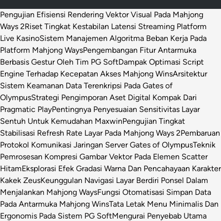
Pengujian Efisiensi Rendering Vektor Visual Pada Mahjong
Ways 2
Riset Tingkat Kestabilan Latensi Streaming Platform
Live Kasino
Sistem Manajemen Algoritma Beban Kerja Pada
Platform Mahjong Ways
Pengembangan Fitur Antarmuka
Berbasis Gestur Oleh Tim PG Soft
Dampak Optimasi Script
Engine Terhadap Kecepatan Akses Mahjong Wins
Arsitektur
Sistem Keamanan Data Terenkripsi Pada Gates of
Olympus
Strategi Pengimporan Aset Digital Kompak Dari
Pragmatic Play
Pentingnya Penyesuaian Sensitivitas Layar
Sentuh Untuk Kemudahan Maxwin
Pengujian Tingkat
Stabilisasi Refresh Rate Layar Pada Mahjong Ways 2
Pembaruan
Protokol Komunikasi Jaringan Server Gates of Olympus
Teknik
Pemrosesan Kompresi Gambar Vektor Pada Elemen Scatter
Hitam
Eksplorasi Efek Gradasi Warna Dan Pencahayaan Karakter
Kakek Zeus
Keunggulan Navigasi Layar Berdiri Ponsel Dalam
Menjalankan Mahjong Ways
Fungsi Otomatisasi Simpan Data
Pada Antarmuka Mahjong Wins
Tata Letak Menu Minimalis Dan
Ergonomis Pada Sistem PG Soft
Mengurai Penyebab Utama