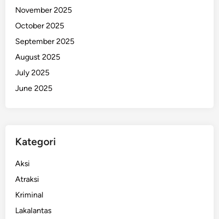
November 2025
T
I
October 2025
,
September 2025
S
August 2025
o
r
July 2025
o
June 2025
t
i
K
e
Kategori
p
e
Aksi
m
i
Atraksi
m
Kriminal
p
Lakalantas
i