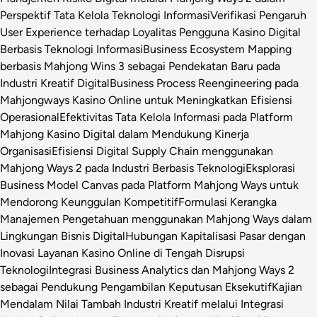
Perspektif Tata Kelola Teknologi Informasi
Verifikasi Pengaruh
User Experience terhadap Loyalitas Pengguna Kasino Digital
Berbasis Teknologi Informasi
Business Ecosystem Mapping
berbasis Mahjong Wins 3 sebagai Pendekatan Baru pada
Industri Kreatif Digital
Business Process Reengineering pada
Mahjongways Kasino Online untuk Meningkatkan Efisiensi
Operasional
Efektivitas Tata Kelola Informasi pada Platform
Mahjong Kasino Digital dalam Mendukung Kinerja
Organisasi
Efisiensi Digital Supply Chain menggunakan
Mahjong Ways 2 pada Industri Berbasis Teknologi
Eksplorasi
Business Model Canvas pada Platform Mahjong Ways untuk
Mendorong Keunggulan Kompetitif
Formulasi Kerangka
Manajemen Pengetahuan menggunakan Mahjong Ways dalam
Lingkungan Bisnis Digital
Hubungan Kapitalisasi Pasar dengan
Inovasi Layanan Kasino Online di Tengah Disrupsi
Teknologi
Integrasi Business Analytics dan Mahjong Ways 2
sebagai Pendukung Pengambilan Keputusan Eksekutif
Kajian
Mendalam Nilai Tambah Industri Kreatif melalui Integrasi