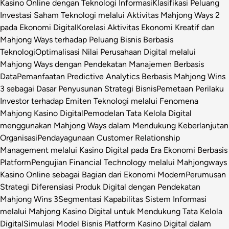
Kasino Online dengan Teknologi Informasi
Klasifikasi Peluang
Investasi Saham Teknologi melalui Aktivitas Mahjong Ways 2
pada Ekonomi Digital
Korelasi Aktivitas Ekonomi Kreatif dan
Mahjong Ways terhadap Peluang Bisnis Berbasis
Teknologi
Optimalisasi Nilai Perusahaan Digital melalui
Mahjong Ways dengan Pendekatan Manajemen Berbasis
Data
Pemanfaatan Predictive Analytics Berbasis Mahjong Wins
3 sebagai Dasar Penyusunan Strategi Bisnis
Pemetaan Perilaku
Investor terhadap Emiten Teknologi melalui Fenomena
Mahjong Kasino Digital
Pemodelan Tata Kelola Digital
menggunakan Mahjong Ways dalam Mendukung Keberlanjutan
Organisasi
Pendayagunaan Customer Relationship
Management melalui Kasino Digital pada Era Ekonomi Berbasis
Platform
Pengujian Financial Technology melalui Mahjongways
Kasino Online sebagai Bagian dari Ekonomi Modern
Perumusan
Strategi Diferensiasi Produk Digital dengan Pendekatan
Mahjong Wins 3
Segmentasi Kapabilitas Sistem Informasi
melalui Mahjong Kasino Digital untuk Mendukung Tata Kelola
Digital
Simulasi Model Bisnis Platform Kasino Digital dalam