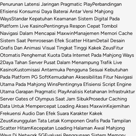
Penurunan Latensi Jaringan Pragmatic Play
Perbandingan
Efisiensi Konsumsi Daya Baterai Antar Versi Mahjong
Ways
Standar Kepatuhan Keamanan Sistem Digital Pada
Platform Live Kasino
Pentingnya Respon Cepat Tombol
Navigasi Dalam Mencapai Maxwin
Manajemen Memori Cache
Sistem Saat Pemrosesan Efek Scatter Hitam
Detail Desain
Grafis Dan Animasi Visual Tingkat Tinggi Kakek Zeus
Fitur
Otomatis Penghemat Kuota Data Internet Pada Mahjong Ways
2
Daya Tahan Server Pusat Dalam Menampung Trafik Live
Kasino
Kustomisasi Antarmuka Pengguna Sesuai Kebutuhan
Pada Platform PG Soft
Kemudahan Aksesibilitas Fitur Navigasi
Utama Pada Mahjong Wins
Pentingnya Efisiensi Script Engine
Utama Garapan Pragmatic Play
Analisis Ketahanan Infrastruktur
Server Gates of Olympus Saat Jam Sibuk
Prosedur Caching
Data Untuk Mempercepat Loading Akses Maxwin
Kejernihan
Frekuensi Audio Dan Efek Suara Karakter Kakek
Zeus
Keunggulan Tata Letak Komponen Grafis Pada Tampilan
Scatter Hitam
Kecepatan Loading Halaman Awal Mahjong
Ways Di Network 5G
Evaluasi Penggunaan Sistem Memory