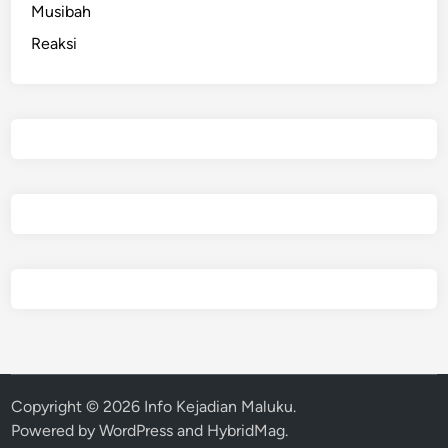
Musibah
Reaksi
Copyright © 2026
Info Kejadian Maluku
.
Powered by
WordPress
and
HybridMag
.