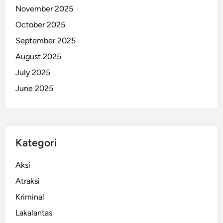
November 2025
e
m
October 2025
p
September 2025
u
August 2025
a
n
July 2025
d
June 2025
i
O
h
o
Kategori
i
K
Aksi
l
a
Atraksi
n
Kriminal
i
Lakalantas
t