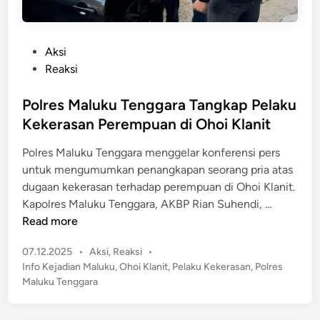
P
Aksi
o
Reaksi
s
t
Polres Maluku Tenggara Tangkap Pelaku
e
Kekerasan Perempuan di Ohoi Klanit
d
Polres Maluku Tenggara menggelar konferensi pers
i
untuk mengumumkan penangkapan seorang pria atas
n
dugaan kekerasan terhadap perempuan di Ohoi Klanit.
P
Kapolres Maluku Tenggara, AKBP Rian Suhendi, …
o
Read more
l
P
07.12.2025
•
Aksi
,
Reaksi
•
r
o
Info Kejadian Maluku
,
Ohoi Klanit
,
Pelaku Kekerasan
,
Polres
e
s
Maluku Tenggara
s
t
M
e