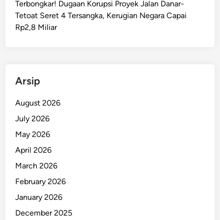
Terbongkar! Dugaan Korupsi Proyek Jalan Danar-
p
Tetoat Seret 4 Tersangka, Kerugian Negara Capai
P
Rp2,8 Miliar
e
l
a
k
u
Arsip
K
e
August 2026
k
July 2026
e
May 2026
r
a
April 2026
s
March 2026
a
February 2026
n
P
January 2026
e
December 2025
r