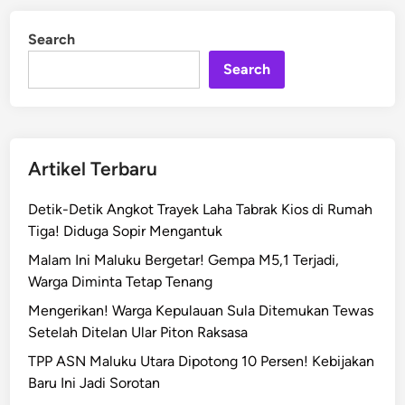
a
d
l
i
Search
n
u
Search
k
u
T
e
n
Artikel Terbaru
g
g
Detik-Detik Angkot Trayek Laha Tabrak Kios di Rumah
a
Tiga! Diduga Sopir Mengantuk
r
Malam Ini Maluku Bergetar! Gempa M5,1 Terjadi,
a
Warga Diminta Tetap Tenang
T
a
Mengerikan! Warga Kepulauan Sula Ditemukan Tewas
n
Setelah Ditelan Ular Piton Raksasa
g
TPP ASN Maluku Utara Dipotong 10 Persen! Kebijakan
k
Baru Ini Jadi Sorotan
a