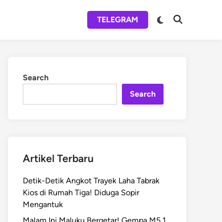
Switch
TELEGRAM
Open
to
Search
dark
mode
Search
Search
Artikel Terbaru
Detik-Detik Angkot Trayek Laha Tabrak
Kios di Rumah Tiga! Diduga Sopir
Mengantuk
Malam Ini Maluku Bergetar! Gempa M5,1