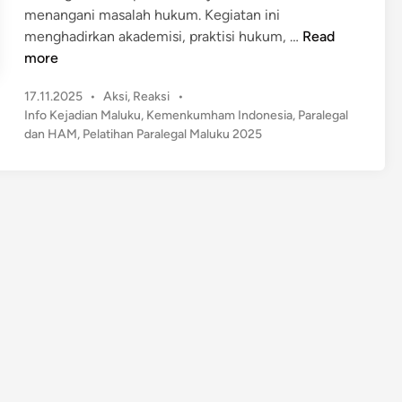
menangani masalah hukum. Kegiatan ini
K
menghadirkan akademisi, praktisi hukum, …
Read
e
more
m
P
17.11.2025
•
Aksi
,
Reaksi
•
e
o
Info Kejadian Maluku
,
Kemenkumham Indonesia
,
Paralegal
n
s
dan HAM
,
Pelatihan Paralegal Maluku 2025
k
t
u
e
m
d
h
i
n
a
m
M
a
l
u
k
u
G