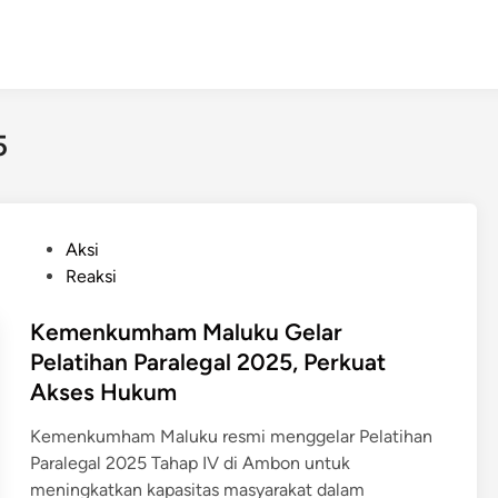
5
P
Aksi
o
Reaksi
s
t
Kemenkumham Maluku Gelar
e
Pelatihan Paralegal 2025, Perkuat
d
Akses Hukum
i
n
Kemenkumham Maluku resmi menggelar Pelatihan
Paralegal 2025 Tahap IV di Ambon untuk
meningkatkan kapasitas masyarakat dalam