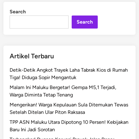
n
m
b
Search
a
Search
k
d
i
P
u
Artikel Terbaru
l
a
Detik-Detik Angkot Trayek Laha Tabrak Kios di Rumah
u
Tiga! Diduga Sopir Mengantuk
K
Malam Ini Maluku Bergetar! Gempa M5,1 Terjadi,
e
Warga Diminta Tetap Tenang
l
Mengerikan! Warga Kepulauan Sula Ditemukan Tewas
a
Setelah Ditelan Ular Piton Raksasa
n
g
TPP ASN Maluku Utara Dipotong 10 Persen! Kebijakan
:
Baru Ini Jadi Sorotan
P