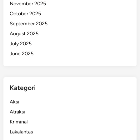
November 2025
n
October 2025
g
B
September 2025
e
August 2025
r
July 2025
s
e
June 2025
r
a
k
a
Kategori
n
Aksi
Atraksi
Kriminal
Lakalantas