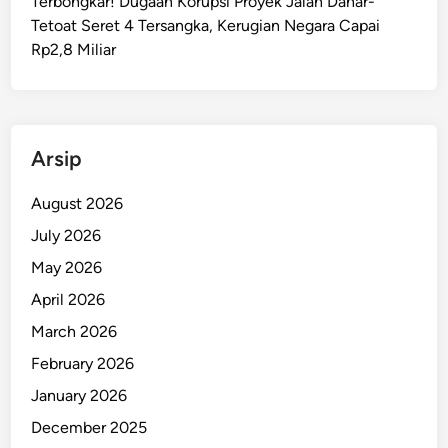
Terbongkar! Dugaan Korupsi Proyek Jalan Danar-
e
Tetoat Seret 4 Tersangka, Kerugian Negara Capai
m
Rp2,8 Miliar
a
k
a
m
Arsip
a
n
August 2026
H
a
July 2026
n
May 2026
c
April 2026
u
r
March 2026
,
February 2026
T
January 2026
u
l
December 2025
a