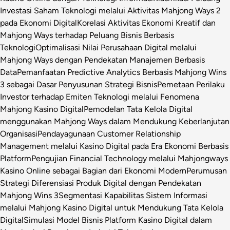
Investasi Saham Teknologi melalui Aktivitas Mahjong Ways 2
pada Ekonomi Digital
Korelasi Aktivitas Ekonomi Kreatif dan
Mahjong Ways terhadap Peluang Bisnis Berbasis
Teknologi
Optimalisasi Nilai Perusahaan Digital melalui
Mahjong Ways dengan Pendekatan Manajemen Berbasis
Data
Pemanfaatan Predictive Analytics Berbasis Mahjong Wins
3 sebagai Dasar Penyusunan Strategi Bisnis
Pemetaan Perilaku
Investor terhadap Emiten Teknologi melalui Fenomena
Mahjong Kasino Digital
Pemodelan Tata Kelola Digital
menggunakan Mahjong Ways dalam Mendukung Keberlanjutan
Organisasi
Pendayagunaan Customer Relationship
Management melalui Kasino Digital pada Era Ekonomi Berbasis
Platform
Pengujian Financial Technology melalui Mahjongways
Kasino Online sebagai Bagian dari Ekonomi Modern
Perumusan
Strategi Diferensiasi Produk Digital dengan Pendekatan
Mahjong Wins 3
Segmentasi Kapabilitas Sistem Informasi
melalui Mahjong Kasino Digital untuk Mendukung Tata Kelola
Digital
Simulasi Model Bisnis Platform Kasino Digital dalam