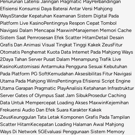
Penurunan Latensi Jaringan Pragmatic Play
Perbandingan
Efisiensi Konsumsi Daya Baterai Antar Versi Mahjong
Ways
Standar Kepatuhan Keamanan Sistem Digital Pada
Platform Live Kasino
Pentingnya Respon Cepat Tombol
Navigasi Dalam Mencapai Maxwin
Manajemen Memori Cache
Sistem Saat Pemrosesan Efek Scatter Hitam
Detail Desain
Grafis Dan Animasi Visual Tingkat Tinggi Kakek Zeus
Fitur
Otomatis Penghemat Kuota Data Internet Pada Mahjong Ways
2
Daya Tahan Server Pusat Dalam Menampung Trafik Live
Kasino
Kustomisasi Antarmuka Pengguna Sesuai Kebutuhan
Pada Platform PG Soft
Kemudahan Aksesibilitas Fitur Navigasi
Utama Pada Mahjong Wins
Pentingnya Efisiensi Script Engine
Utama Garapan Pragmatic Play
Analisis Ketahanan Infrastruktur
Server Gates of Olympus Saat Jam Sibuk
Prosedur Caching
Data Untuk Mempercepat Loading Akses Maxwin
Kejernihan
Frekuensi Audio Dan Efek Suara Karakter Kakek
Zeus
Keunggulan Tata Letak Komponen Grafis Pada Tampilan
Scatter Hitam
Kecepatan Loading Halaman Awal Mahjong
Ways Di Network 5G
Evaluasi Penggunaan Sistem Memory