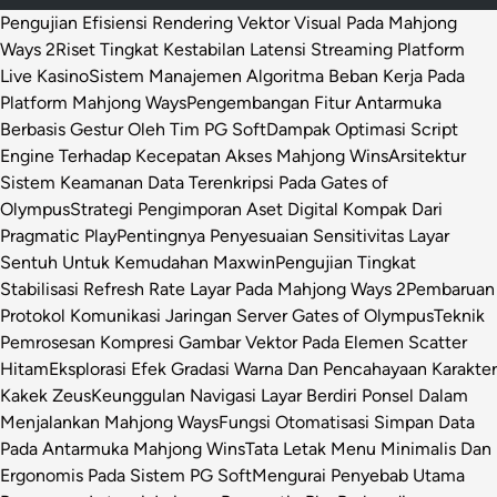
Pengujian Efisiensi Rendering Vektor Visual Pada Mahjong
Ways 2
Riset Tingkat Kestabilan Latensi Streaming Platform
Live Kasino
Sistem Manajemen Algoritma Beban Kerja Pada
Platform Mahjong Ways
Pengembangan Fitur Antarmuka
Berbasis Gestur Oleh Tim PG Soft
Dampak Optimasi Script
Engine Terhadap Kecepatan Akses Mahjong Wins
Arsitektur
Sistem Keamanan Data Terenkripsi Pada Gates of
Olympus
Strategi Pengimporan Aset Digital Kompak Dari
Pragmatic Play
Pentingnya Penyesuaian Sensitivitas Layar
Sentuh Untuk Kemudahan Maxwin
Pengujian Tingkat
Stabilisasi Refresh Rate Layar Pada Mahjong Ways 2
Pembaruan
Protokol Komunikasi Jaringan Server Gates of Olympus
Teknik
Pemrosesan Kompresi Gambar Vektor Pada Elemen Scatter
Hitam
Eksplorasi Efek Gradasi Warna Dan Pencahayaan Karakter
Kakek Zeus
Keunggulan Navigasi Layar Berdiri Ponsel Dalam
Menjalankan Mahjong Ways
Fungsi Otomatisasi Simpan Data
Pada Antarmuka Mahjong Wins
Tata Letak Menu Minimalis Dan
Ergonomis Pada Sistem PG Soft
Mengurai Penyebab Utama