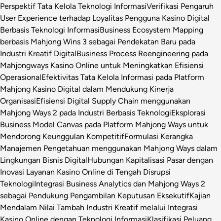
Perspektif Tata Kelola Teknologi Informasi
Verifikasi Pengaruh
User Experience terhadap Loyalitas Pengguna Kasino Digital
Berbasis Teknologi Informasi
Business Ecosystem Mapping
berbasis Mahjong Wins 3 sebagai Pendekatan Baru pada
Industri Kreatif Digital
Business Process Reengineering pada
Mahjongways Kasino Online untuk Meningkatkan Efisiensi
Operasional
Efektivitas Tata Kelola Informasi pada Platform
Mahjong Kasino Digital dalam Mendukung Kinerja
Organisasi
Efisiensi Digital Supply Chain menggunakan
Mahjong Ways 2 pada Industri Berbasis Teknologi
Eksplorasi
Business Model Canvas pada Platform Mahjong Ways untuk
Mendorong Keunggulan Kompetitif
Formulasi Kerangka
Manajemen Pengetahuan menggunakan Mahjong Ways dalam
Lingkungan Bisnis Digital
Hubungan Kapitalisasi Pasar dengan
Inovasi Layanan Kasino Online di Tengah Disrupsi
Teknologi
Integrasi Business Analytics dan Mahjong Ways 2
sebagai Pendukung Pengambilan Keputusan Eksekutif
Kajian
Mendalam Nilai Tambah Industri Kreatif melalui Integrasi
Kasino Online dengan Teknologi Informasi
Klasifikasi Peluang