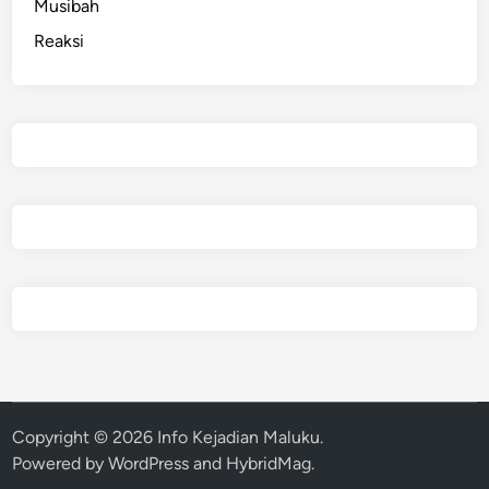
Musibah
Reaksi
Copyright © 2026
Info Kejadian Maluku
.
Powered by
WordPress
and
HybridMag
.