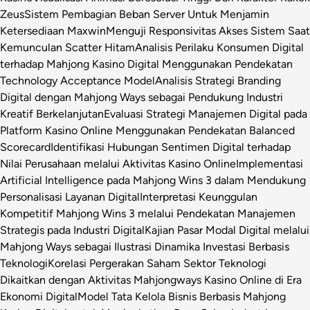
Zeus
Sistem Pembagian Beban Server Untuk Menjamin
Ketersediaan Maxwin
Menguji Responsivitas Akses Sistem Saat
Kemunculan Scatter Hitam
Analisis Perilaku Konsumen Digital
terhadap Mahjong Kasino Digital Menggunakan Pendekatan
Technology Acceptance Model
Analisis Strategi Branding
Digital dengan Mahjong Ways sebagai Pendukung Industri
Kreatif Berkelanjutan
Evaluasi Strategi Manajemen Digital pada
Platform Kasino Online Menggunakan Pendekatan Balanced
Scorecard
Identifikasi Hubungan Sentimen Digital terhadap
Nilai Perusahaan melalui Aktivitas Kasino Online
Implementasi
Artificial Intelligence pada Mahjong Wins 3 dalam Mendukung
Personalisasi Layanan Digital
Interpretasi Keunggulan
Kompetitif Mahjong Wins 3 melalui Pendekatan Manajemen
Strategis pada Industri Digital
Kajian Pasar Modal Digital melalui
Mahjong Ways sebagai Ilustrasi Dinamika Investasi Berbasis
Teknologi
Korelasi Pergerakan Saham Sektor Teknologi
Dikaitkan dengan Aktivitas Mahjongways Kasino Online di Era
Ekonomi Digital
Model Tata Kelola Bisnis Berbasis Mahjong