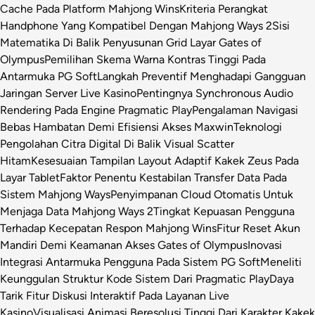
Cache Pada Platform Mahjong Wins
Kriteria Perangkat
Handphone Yang Kompatibel Dengan Mahjong Ways 2
Sisi
Matematika Di Balik Penyusunan Grid Layar Gates of
Olympus
Pemilihan Skema Warna Kontras Tinggi Pada
Antarmuka PG Soft
Langkah Preventif Menghadapi Gangguan
Jaringan Server Live Kasino
Pentingnya Synchronous Audio
Rendering Pada Engine Pragmatic Play
Pengalaman Navigasi
Bebas Hambatan Demi Efisiensi Akses Maxwin
Teknologi
Pengolahan Citra Digital Di Balik Visual Scatter
Hitam
Kesesuaian Tampilan Layout Adaptif Kakek Zeus Pada
Layar Tablet
Faktor Penentu Kestabilan Transfer Data Pada
Sistem Mahjong Ways
Penyimpanan Cloud Otomatis Untuk
Menjaga Data Mahjong Ways 2
Tingkat Kepuasan Pengguna
Terhadap Kecepatan Respon Mahjong Wins
Fitur Reset Akun
Mandiri Demi Keamanan Akses Gates of Olympus
Inovasi
Integrasi Antarmuka Pengguna Pada Sistem PG Soft
Meneliti
Keunggulan Struktur Kode Sistem Dari Pragmatic Play
Daya
Tarik Fitur Diskusi Interaktif Pada Layanan Live
Kasino
Visualisasi Animasi Beresolusi Tinggi Dari Karakter Kakek