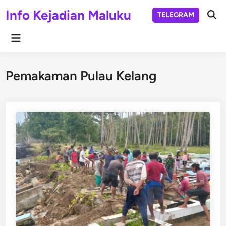
Skip
Info Kejadian Maluku
TELEGRAM
to
Ope
Sear
content
Main
Menu
Pemakaman Pulau Kelang