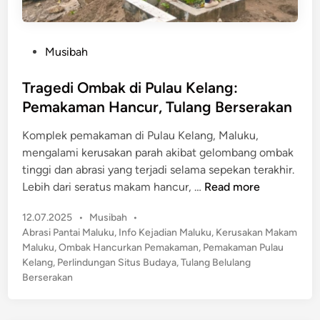
P
Musibah
o
s
Tragedi Ombak di Pulau Kelang:
t
Pemakaman Hancur, Tulang Berserakan
e
Komplek pemakaman di Pulau Kelang, Maluku,
d
mengalami kerusakan parah akibat gelombang ombak
i
tinggi dan abrasi yang terjadi selama sepekan terakhir.
n
T
Lebih dari seratus makam hancur, …
Read more
r
P
12.07.2025
•
Musibah
•
a
o
Abrasi Pantai Maluku
,
Info Kejadian Maluku
,
Kerusakan Makam
g
s
Maluku
,
Ombak Hancurkan Pemakaman
,
Pemakaman Pulau
e
t
Kelang
,
Perlindungan Situs Budaya
,
Tulang Belulang
d
e
Berserakan
i
d
O
i