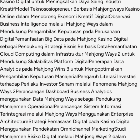
Kasino Digital untuk Meningkatkan Daya Saing Industri
Kreatif
Model Teknososiopreneur Berbasis Mahjongways Kasino
Online dalam Mendorong Ekonomi Kreatif Digital
Observasi
Business Intelligence melalui Mahjong Ways dalam
Mendukung Pengambilan Keputusan pada Perusahaan
Digital
Pemanfaatan Big Data pada Mahjong Kasino Digital
sebagai Pendukung Strategi Bisnis Berbasis Data
Pemanfaatan
Cloud Computing dalam Infrastruktur Mahjong Ways 2 untuk
Mendukung Skalabilitas Platform Digital
Penerapan Data
Analytics pada Mahjong Wins 3 untuk Mengoptimalkan
Pengambilan Keputusan Manajerial
Pengaruh Literasi Investasi
terhadap Perilaku Investor Saham melalui Fenomena Mahjong
Ways 2
Perancangan Dashboard Business Analytics
menggunakan Data Mahjong Ways sebagai Pendukung
Manajemen Operasional
Perancangan Sistem Informasi
Terintegrasi melalui Mahjong Ways Menggunakan Enterprise
Architecture
Strategi Pemasaran Digital pada Kasino Digital
Menggunakan Pendekatan Omnichannel Marketing
Studi
Manajemen Risiko Digital melalui Mahjong Ways 2 dalam