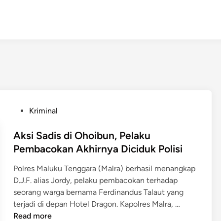
P
Kriminal
o
s
Aksi Sadis di Ohoibun, Pelaku
t
Pembacokan Akhirnya Diciduk Polisi
e
Polres Maluku Tenggara (Malra) berhasil menangkap
d
D.J.F. alias Jordy, pelaku pembacokan terhadap
i
seorang warga bernama Ferdinandus Talaut yang
n
A
terjadi di depan Hotel Dragon. Kapolres Malra, …
k
Read more