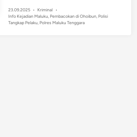
s
P
23.09.2025
•
Kriminal
•
i
o
Info Kejadian Maluku
,
Pembacokan di Ohoibun
,
Polisi
S
s
Tangkap Pelaku
,
Polres Maluku Tenggara
a
t
d
e
i
d
s
i
n
d
i
O
h
o
i
b
u
n
,
P
e