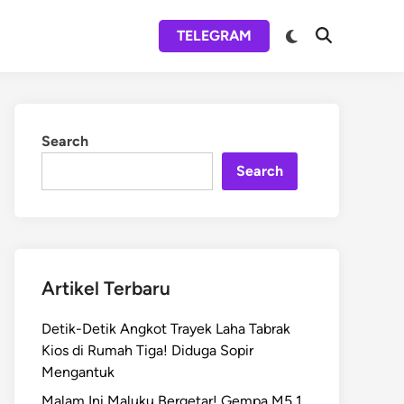
Switch
TELEGRAM
Open
to
Search
dark
mode
Search
Search
Artikel Terbaru
Detik-Detik Angkot Trayek Laha Tabrak
Kios di Rumah Tiga! Diduga Sopir
Mengantuk
Malam Ini Maluku Bergetar! Gempa M5,1