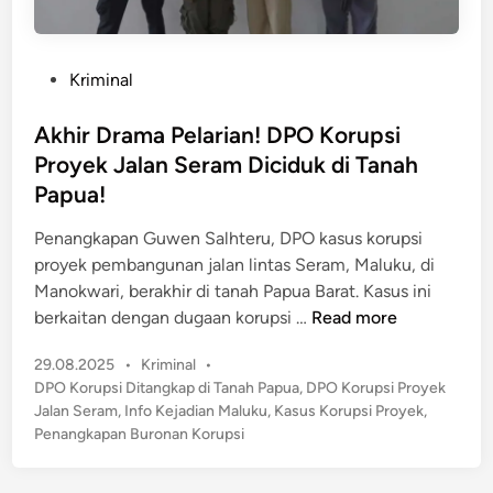
P
Kriminal
o
s
Akhir Drama Pelarian! DPO Korupsi
t
Proyek Jalan Seram Diciduk di Tanah
e
Papua!
d
i
​​Penangkapan Guwen Salhteru, DPO kasus korupsi
n
proyek pembangunan jalan lintas Seram, Maluku, di
Manokwari, berakhir di tanah Papua Barat. Kasus ini
A
berkaitan dengan dugaan korupsi …
Read more
k
P
29.08.2025
•
Kriminal
•
h
o
DPO Korupsi Ditangkap di Tanah Papua
,
DPO Korupsi Proyek
i
s
Jalan Seram
,
Info Kejadian Maluku
,
Kasus Korupsi Proyek
,
r
t
Penangkapan Buronan Korupsi
D
e
r
d