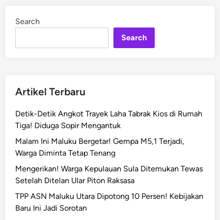
a
i
n
m
Search
a
Search
P
e
l
a
r
Artikel Terbaru
i
a
Detik-Detik Angkot Trayek Laha Tabrak Kios di Rumah
n
Tiga! Diduga Sopir Mengantuk
!
Malam Ini Maluku Bergetar! Gempa M5,1 Terjadi,
D
Warga Diminta Tetap Tenang
P
Mengerikan! Warga Kepulauan Sula Ditemukan Tewas
O
Setelah Ditelan Ular Piton Raksasa
K
o
TPP ASN Maluku Utara Dipotong 10 Persen! Kebijakan
r
Baru Ini Jadi Sorotan
u