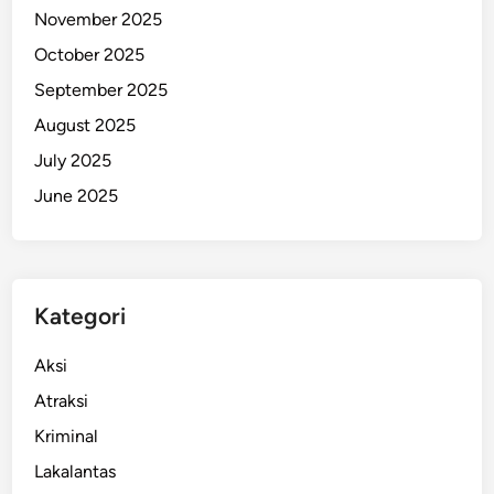
November 2025
D
i
October 2025
c
September 2025
i
August 2025
d
u
July 2025
k
June 2025
d
i
T
a
Kategori
n
a
Aksi
h
P
Atraksi
a
Kriminal
p
Lakalantas
u