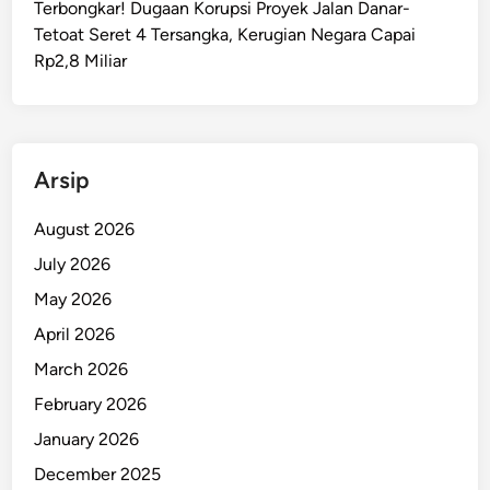
Terbongkar! Dugaan Korupsi Proyek Jalan Danar-
p
Tetoat Seret 4 Tersangka, Kerugian Negara Capai
s
Rp2,8 Miliar
i
P
r
o
y
Arsip
e
k
August 2026
J
July 2026
a
May 2026
l
a
April 2026
n
March 2026
S
February 2026
e
r
January 2026
a
December 2025
m