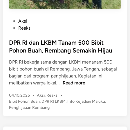
P
Aksi
o
Reaksi
s
t
DPR RI dan LKBM Tanam 500 Bibit
e
Pohon Buah, Rembang Semakin Hijau
d
DPR RI bekerja sama dengan LKBM menanam 500
i
bibit pohon buah di Rembang, Jawa Tengah, sebagai
n
bagian dari program penghijauan. Kegiatan ini
D
melibatkan warga lokal, …
Read more
P
P
04.10.2025
•
Aksi
,
Reaksi
•
R
o
Bibit Pohon Buah
,
DPR RI LKBM
,
Info Kejadian Maluku
,
R
s
Penghijauan Rembang
I
t
d
e
a
d