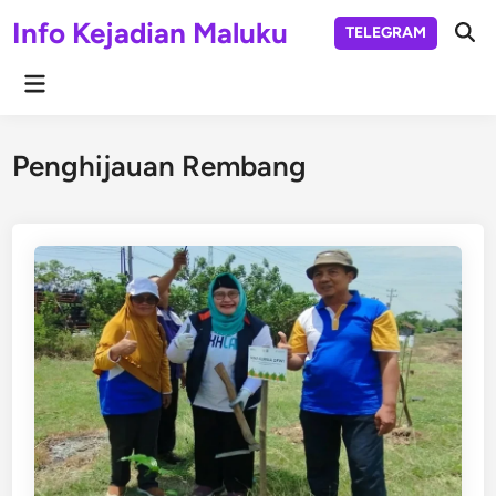
Skip
Info Kejadian Maluku
TELEGRAM
to
Ope
Sear
content
Main
Menu
Penghijauan Rembang