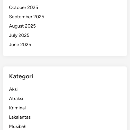
a
October 2025
k
September 2025
i
August 2025
n
H
July 2025
i
June 2025
j
a
u
Kategori
Aksi
Atraksi
Kriminal
Lakalantas
Musibah