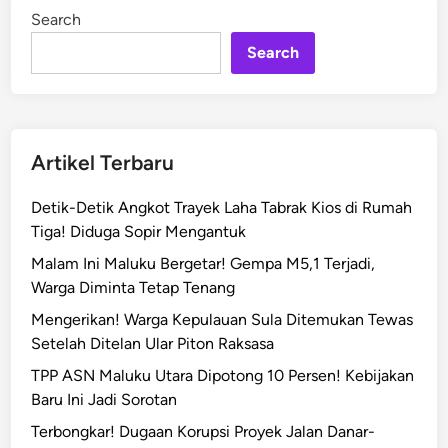
n
i
Search
n
L
K
Search
B
M
T
a
Artikel Terbaru
n
a
Detik-Detik Angkot Trayek Laha Tabrak Kios di Rumah
m
Tiga! Diduga Sopir Mengantuk
5
Malam Ini Maluku Bergetar! Gempa M5,1 Terjadi,
0
Warga Diminta Tetap Tenang
0
B
Mengerikan! Warga Kepulauan Sula Ditemukan Tewas
i
Setelah Ditelan Ular Piton Raksasa
b
TPP ASN Maluku Utara Dipotong 10 Persen! Kebijakan
i
Baru Ini Jadi Sorotan
t
Terbongkar! Dugaan Korupsi Proyek Jalan Danar-
P