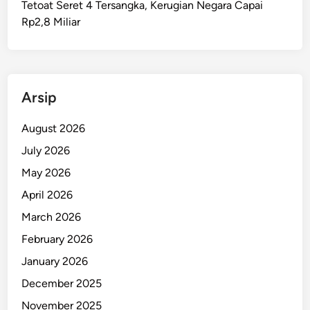
Tetoat Seret 4 Tersangka, Kerugian Negara Capai
o
Rp2,8 Miliar
h
o
n
B
u
Arsip
a
h
August 2026
,
July 2026
R
May 2026
e
m
April 2026
b
March 2026
a
February 2026
n
g
January 2026
S
December 2025
e
November 2025
m