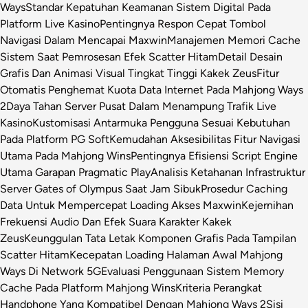
Ways
Standar Kepatuhan Keamanan Sistem Digital Pada
Platform Live Kasino
Pentingnya Respon Cepat Tombol
Navigasi Dalam Mencapai Maxwin
Manajemen Memori Cache
Sistem Saat Pemrosesan Efek Scatter Hitam
Detail Desain
Grafis Dan Animasi Visual Tingkat Tinggi Kakek Zeus
Fitur
Otomatis Penghemat Kuota Data Internet Pada Mahjong Ways
2
Daya Tahan Server Pusat Dalam Menampung Trafik Live
Kasino
Kustomisasi Antarmuka Pengguna Sesuai Kebutuhan
Pada Platform PG Soft
Kemudahan Aksesibilitas Fitur Navigasi
Utama Pada Mahjong Wins
Pentingnya Efisiensi Script Engine
Utama Garapan Pragmatic Play
Analisis Ketahanan Infrastruktur
Server Gates of Olympus Saat Jam Sibuk
Prosedur Caching
Data Untuk Mempercepat Loading Akses Maxwin
Kejernihan
Frekuensi Audio Dan Efek Suara Karakter Kakek
Zeus
Keunggulan Tata Letak Komponen Grafis Pada Tampilan
Scatter Hitam
Kecepatan Loading Halaman Awal Mahjong
Ways Di Network 5G
Evaluasi Penggunaan Sistem Memory
Cache Pada Platform Mahjong Wins
Kriteria Perangkat
Handphone Yang Kompatibel Dengan Mahjong Ways 2
Sisi