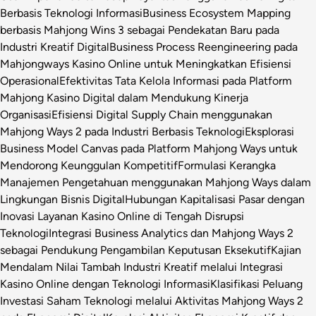
Berbasis Teknologi Informasi
Business Ecosystem Mapping
berbasis Mahjong Wins 3 sebagai Pendekatan Baru pada
Industri Kreatif Digital
Business Process Reengineering pada
Mahjongways Kasino Online untuk Meningkatkan Efisiensi
Operasional
Efektivitas Tata Kelola Informasi pada Platform
Mahjong Kasino Digital dalam Mendukung Kinerja
Organisasi
Efisiensi Digital Supply Chain menggunakan
Mahjong Ways 2 pada Industri Berbasis Teknologi
Eksplorasi
Business Model Canvas pada Platform Mahjong Ways untuk
Mendorong Keunggulan Kompetitif
Formulasi Kerangka
Manajemen Pengetahuan menggunakan Mahjong Ways dalam
Lingkungan Bisnis Digital
Hubungan Kapitalisasi Pasar dengan
Inovasi Layanan Kasino Online di Tengah Disrupsi
Teknologi
Integrasi Business Analytics dan Mahjong Ways 2
sebagai Pendukung Pengambilan Keputusan Eksekutif
Kajian
Mendalam Nilai Tambah Industri Kreatif melalui Integrasi
Kasino Online dengan Teknologi Informasi
Klasifikasi Peluang
Investasi Saham Teknologi melalui Aktivitas Mahjong Ways 2