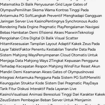
Matematika Di Balik Penyusunan Grid Layar Gates of
Olympus
Pemilihan Skema Warna Kontras Tinggi Pada
Antarmuka PG Soft
Langkah Preventif Menghadapi Gangguan
Jaringan Server Live Kasino
Pentingnya Synchronous Audio
Rendering Pada Engine Pragmatic Play
Pengalaman Navigasi
Bebas Hambatan Demi Efisiensi Akses Maxwin
Teknologi
Pengolahan Citra Digital Di Balik Visual Scatter
Hitam
Kesesuaian Tampilan Layout Adaptif Kakek Zeus Pada
Layar Tablet
Faktor Penentu Kestabilan Transfer Data Pada
Sistem Mahjong Ways
Penyimpanan Cloud Otomatis Untuk
Menjaga Data Mahjong Ways 2
Tingkat Kepuasan Pengguna
Terhadap Kecepatan Respon Mahjong Wins
Fitur Reset Akun
Mandiri Demi Keamanan Akses Gates of Olympus
Inovasi
Integrasi Antarmuka Pengguna Pada Sistem PG Soft
Meneliti
Keunggulan Struktur Kode Sistem Dari Pragmatic Play
Daya
Tarik Fitur Diskusi Interaktif Pada Layanan Live
Kasino
Visualisasi Animasi Beresolusi Tinggi Dari Karakter Kakek
Zeus
Sistem Pembagian Beban Server Untuk Menjamin