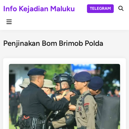
Skip
Info Kejadian Maluku
TELEGRAM
to
Ope
Sear
content
Main
Menu
Penjinakan Bom Brimob Polda