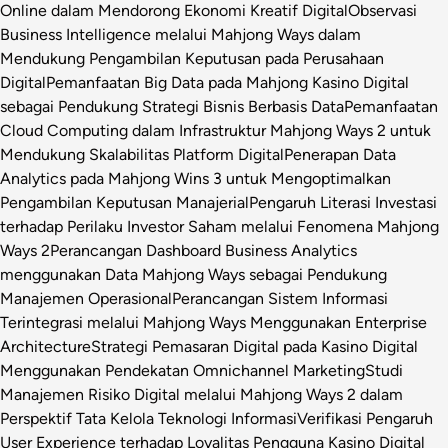
Online dalam Mendorong Ekonomi Kreatif Digital
Observasi
Business Intelligence melalui Mahjong Ways dalam
Mendukung Pengambilan Keputusan pada Perusahaan
Digital
Pemanfaatan Big Data pada Mahjong Kasino Digital
sebagai Pendukung Strategi Bisnis Berbasis Data
Pemanfaatan
Cloud Computing dalam Infrastruktur Mahjong Ways 2 untuk
Mendukung Skalabilitas Platform Digital
Penerapan Data
Analytics pada Mahjong Wins 3 untuk Mengoptimalkan
Pengambilan Keputusan Manajerial
Pengaruh Literasi Investasi
terhadap Perilaku Investor Saham melalui Fenomena Mahjong
Ways 2
Perancangan Dashboard Business Analytics
menggunakan Data Mahjong Ways sebagai Pendukung
Manajemen Operasional
Perancangan Sistem Informasi
Terintegrasi melalui Mahjong Ways Menggunakan Enterprise
Architecture
Strategi Pemasaran Digital pada Kasino Digital
Menggunakan Pendekatan Omnichannel Marketing
Studi
Manajemen Risiko Digital melalui Mahjong Ways 2 dalam
Perspektif Tata Kelola Teknologi Informasi
Verifikasi Pengaruh
User Experience terhadap Loyalitas Pengguna Kasino Digital