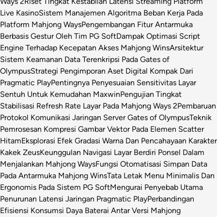
Ways 2
Riset Tingkat Kestabilan Latensi Streaming Platform
Live Kasino
Sistem Manajemen Algoritma Beban Kerja Pada
Platform Mahjong Ways
Pengembangan Fitur Antarmuka
Berbasis Gestur Oleh Tim PG Soft
Dampak Optimasi Script
Engine Terhadap Kecepatan Akses Mahjong Wins
Arsitektur
Sistem Keamanan Data Terenkripsi Pada Gates of
Olympus
Strategi Pengimporan Aset Digital Kompak Dari
Pragmatic Play
Pentingnya Penyesuaian Sensitivitas Layar
Sentuh Untuk Kemudahan Maxwin
Pengujian Tingkat
Stabilisasi Refresh Rate Layar Pada Mahjong Ways 2
Pembaruan
Protokol Komunikasi Jaringan Server Gates of Olympus
Teknik
Pemrosesan Kompresi Gambar Vektor Pada Elemen Scatter
Hitam
Eksplorasi Efek Gradasi Warna Dan Pencahayaan Karakter
Kakek Zeus
Keunggulan Navigasi Layar Berdiri Ponsel Dalam
Menjalankan Mahjong Ways
Fungsi Otomatisasi Simpan Data
Pada Antarmuka Mahjong Wins
Tata Letak Menu Minimalis Dan
Ergonomis Pada Sistem PG Soft
Mengurai Penyebab Utama
Penurunan Latensi Jaringan Pragmatic Play
Perbandingan
Efisiensi Konsumsi Daya Baterai Antar Versi Mahjong