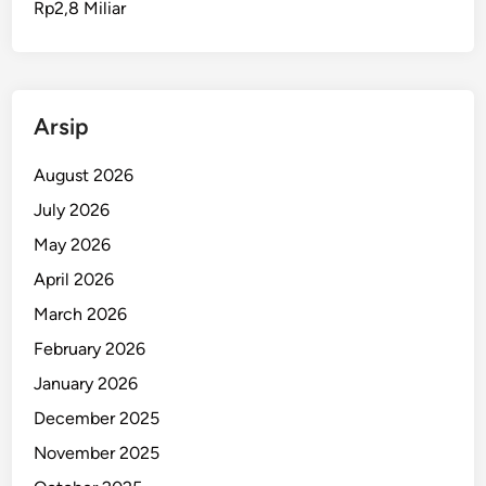
Rp2,8 Miliar
u
a
n
S
A
Arsip
R
d
August 2026
a
July 2026
n
May 2026
J
i
April 2026
b
March 2026
o
February 2026
m
D
January 2026
a
December 2025
l
November 2025
a
m