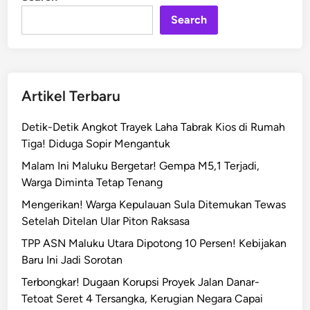
n
l
Search
d
a
M
a
l
Artikel Terbaru
u
k
Detik-Detik Angkot Trayek Laha Tabrak Kios di Rumah
u
Tiga! Diduga Sopir Mengantuk
A
Malam Ini Maluku Bergetar! Gempa M5,1 Terjadi,
s
Warga Diminta Tetap Tenang
a
h
Mengerikan! Warga Kepulauan Sula Ditemukan Tewas
K
Setelah Ditelan Ular Piton Raksasa
e
TPP ASN Maluku Utara Dipotong 10 Persen! Kebijakan
m
Baru Ini Jadi Sorotan
a
Terbongkar! Dugaan Korupsi Proyek Jalan Danar-
m
Tetoat Seret 4 Tersangka, Kerugian Negara Capai
p