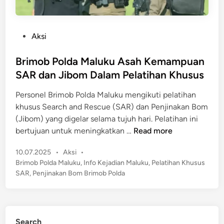
P
Aksi
o
s
Brimob Polda Maluku Asah Kemampuan
t
SAR dan Jibom Dalam Pelatihan Khusus
e
Personel Brimob Polda Maluku mengikuti pelatihan
d
khusus Search and Rescue (SAR) dan Penjinakan Bom
i
(Jibom) yang digelar selama tujuh hari. Pelatihan ini
n
B
bertujuan untuk meningkatkan …
Read more
r
P
10.07.2025
•
Aksi
•
i
o
Brimob Polda Maluku
,
Info Kejadian Maluku
,
Pelatihan Khusus
m
s
SAR
,
Penjinakan Bom Brimob Polda
o
t
b
e
P
d
o
i
Search