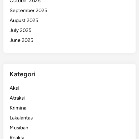
October 2025
P
September 2025
e
August 2025
l
a
July 2025
t
June 2025
i
h
a
n
Kategori
K
h
Aksi
u
s
Atraksi
u
Kriminal
s
Lakalantas
Musibah
Reaksi