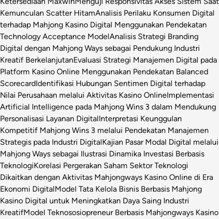
Ketersediaan Maxwin
Menguji Responsivitas Akses Sistem Saat
Kemunculan Scatter Hitam
Analisis Perilaku Konsumen Digital
terhadap Mahjong Kasino Digital Menggunakan Pendekatan
Technology Acceptance Model
Analisis Strategi Branding
Digital dengan Mahjong Ways sebagai Pendukung Industri
Kreatif Berkelanjutan
Evaluasi Strategi Manajemen Digital pada
Platform Kasino Online Menggunakan Pendekatan Balanced
Scorecard
Identifikasi Hubungan Sentimen Digital terhadap
Nilai Perusahaan melalui Aktivitas Kasino Online
Implementasi
Artificial Intelligence pada Mahjong Wins 3 dalam Mendukung
Personalisasi Layanan Digital
Interpretasi Keunggulan
Kompetitif Mahjong Wins 3 melalui Pendekatan Manajemen
Strategis pada Industri Digital
Kajian Pasar Modal Digital melalui
Mahjong Ways sebagai Ilustrasi Dinamika Investasi Berbasis
Teknologi
Korelasi Pergerakan Saham Sektor Teknologi
Dikaitkan dengan Aktivitas Mahjongways Kasino Online di Era
Ekonomi Digital
Model Tata Kelola Bisnis Berbasis Mahjong
Kasino Digital untuk Meningkatkan Daya Saing Industri
Kreatif
Model Teknososiopreneur Berbasis Mahjongways Kasino