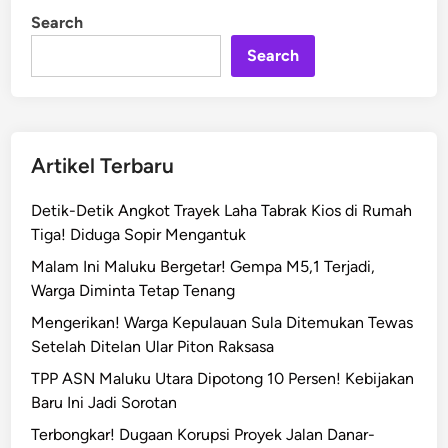
a
d
Search
m
i
n
a
Search
d
a
n
P
Artikel Terbaru
P
P
Detik-Detik Angkot Trayek Laha Tabrak Kios di Rumah
M
Tiga! Diduga Sopir Mengantuk
a
Malam Ini Maluku Bergetar! Gempa M5,1 Terjadi,
l
Warga Diminta Tetap Tenang
u
k
Mengerikan! Warga Kepulauan Sula Ditemukan Tewas
u
Setelah Ditelan Ular Piton Raksasa
D
TPP ASN Maluku Utara Dipotong 10 Persen! Kebijakan
i
Baru Ini Jadi Sorotan
r
Terbongkar! Dugaan Korupsi Proyek Jalan Danar-
u