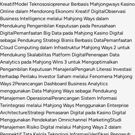
Kreatif
Model Teknososiopreneur Berbasis Mahjongways Kasino
Online dalam Mendorong Ekonomi Kreatif Digital
Observasi
Business Intelligence melalui Mahjong Ways dalam
Mendukung Pengambilan Keputusan pada Perusahaan
Digital
Pemanfaatan Big Data pada Mahjong Kasino Digital
sebagai Pendukung Strategi Bisnis Berbasis Data
Pemanfaatan
Cloud Computing dalam Infrastruktur Mahjong Ways 2 untuk
Mendukung Skalabilitas Platform Digital
Penerapan Data
Analytics pada Mahjong Wins 3 untuk Mengoptimalkan
Pengambilan Keputusan Manajerial
Pengaruh Literasi Investasi
terhadap Perilaku Investor Saham melalui Fenomena Mahjong
Ways 2
Perancangan Dashboard Business Analytics
menggunakan Data Mahjong Ways sebagai Pendukung
Manajemen Operasional
Perancangan Sistem Informasi
Terintegrasi melalui Mahjong Ways Menggunakan Enterprise
Architecture
Strategi Pemasaran Digital pada Kasino Digital
Menggunakan Pendekatan Omnichannel Marketing
Studi
Manajemen Risiko Digital melalui Mahjong Ways 2 dalam
Perspektif Tata Kelola Teknologi Informasi
Verifikasi Pengaruh