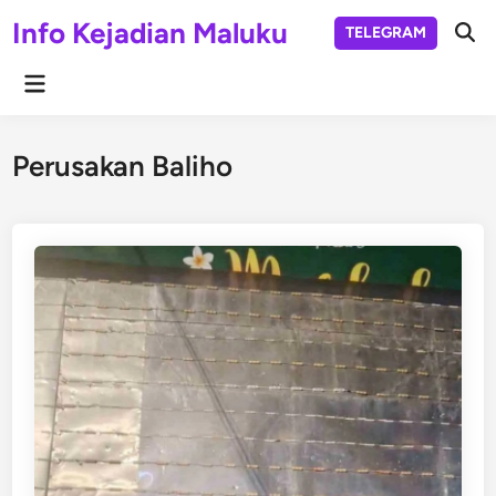
Skip
Info Kejadian Maluku
TELEGRAM
to
Ope
Sear
content
Main
Menu
Perusakan Baliho