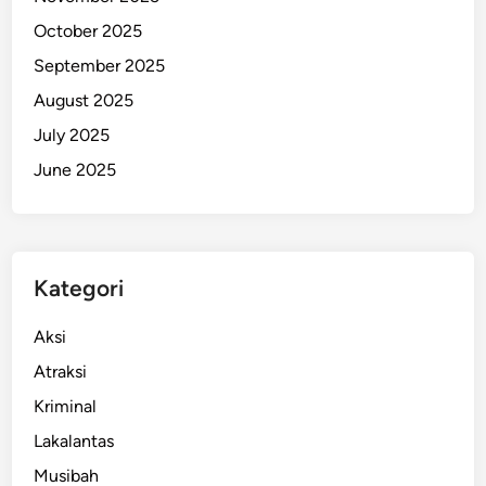
a
October 2025
k
September 2025
u
August 2025
R
e
July 2025
m
June 2025
a
j
a
1
9
Kategori
T
a
Aksi
h
Atraksi
u
Kriminal
n
!
Lakalantas
Musibah