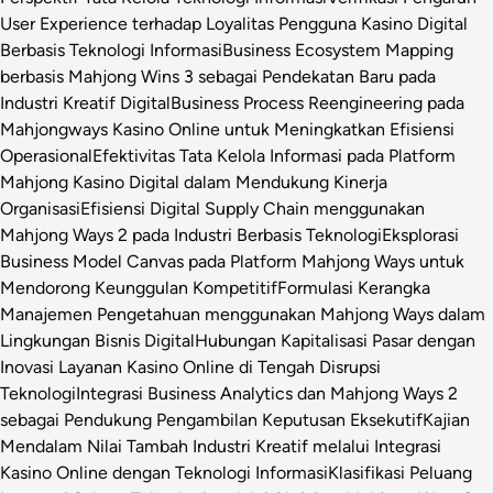
User Experience terhadap Loyalitas Pengguna Kasino Digital
Berbasis Teknologi Informasi
Business Ecosystem Mapping
berbasis Mahjong Wins 3 sebagai Pendekatan Baru pada
Industri Kreatif Digital
Business Process Reengineering pada
Mahjongways Kasino Online untuk Meningkatkan Efisiensi
Operasional
Efektivitas Tata Kelola Informasi pada Platform
Mahjong Kasino Digital dalam Mendukung Kinerja
Organisasi
Efisiensi Digital Supply Chain menggunakan
Mahjong Ways 2 pada Industri Berbasis Teknologi
Eksplorasi
Business Model Canvas pada Platform Mahjong Ways untuk
Mendorong Keunggulan Kompetitif
Formulasi Kerangka
Manajemen Pengetahuan menggunakan Mahjong Ways dalam
Lingkungan Bisnis Digital
Hubungan Kapitalisasi Pasar dengan
Inovasi Layanan Kasino Online di Tengah Disrupsi
Teknologi
Integrasi Business Analytics dan Mahjong Ways 2
sebagai Pendukung Pengambilan Keputusan Eksekutif
Kajian
Mendalam Nilai Tambah Industri Kreatif melalui Integrasi
Kasino Online dengan Teknologi Informasi
Klasifikasi Peluang