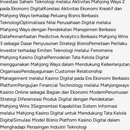
Investasi Saham Teknologi melalui Aktivitas Mahjong Ways 2
pada Ekonomi Digital
Korelasi Aktivitas Ekonomi Kreatif dan
Mahjong Ways terhadap Peluang Bisnis Berbasis
Teknologi
Optimalisasi Nilai Perusahaan Digital melalui
Mahjong Ways dengan Pendekatan Manajemen Berbasis
Data
Pemanfaatan Predictive Analytics Berbasis Mahjong Wins
3 sebagai Dasar Penyusunan Strategi Bisnis
Pemetaan Perilaku
Investor terhadap Emiten Teknologi melalui Fenomena
Mahjong Kasino Digital
Pemodelan Tata Kelola Digital
menggunakan Mahjong Ways dalam Mendukung Keberlanjutan
Organisasi
Pendayagunaan Customer Relationship
Management melalui Kasino Digital pada Era Ekonomi Berbasis
Platform
Pengujian Financial Technology melalui Mahjongways
Kasino Online sebagai Bagian dari Ekonomi Modern
Perumusan
Strategi Diferensiasi Produk Digital dengan Pendekatan
Mahjong Wins 3
Segmentasi Kapabilitas Sistem Informasi
melalui Mahjong Kasino Digital untuk Mendukung Tata Kelola
Digital
Simulasi Model Bisnis Platform Kasino Digital dalam
Menghadapi Persaingan Industri Teknologi