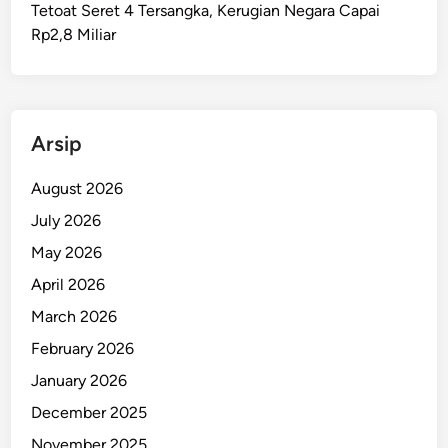
Tetoat Seret 4 Tersangka, Kerugian Negara Capai
s
Rp2,8 Miliar
a
k
,
P
o
Arsip
l
i
August 2026
s
July 2026
i
May 2026
U
n
April 2026
g
March 2026
k
February 2026
a
p
January 2026
P
December 2025
e
November 2025
l