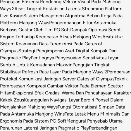
Pengujian Efisiensi Rendering Vektor Visual Pada Mahjong
Ways 2
Riset Tingkat Kestabilan Latensi Streaming Platform
Live Kasino
Sistem Manajemen Algoritma Beban Kerja Pada
Platform Mahjong Ways
Pengembangan Fitur Antarmuka
Berbasis Gestur Oleh Tim PG Soft
Dampak Optimasi Script
Engine Terhadap Kecepatan Akses Mahjong Wins
Arsitektur
Sistem Keamanan Data Terenkripsi Pada Gates of
Olympus
Strategi Pengimporan Aset Digital Kompak Dari
Pragmatic Play
Pentingnya Penyesuaian Sensitivitas Layar
Sentuh Untuk Kemudahan Maxwin
Pengujian Tingkat
Stabilisasi Refresh Rate Layar Pada Mahjong Ways 2
Pembaruan
Protokol Komunikasi Jaringan Server Gates of Olympus
Teknik
Pemrosesan Kompresi Gambar Vektor Pada Elemen Scatter
Hitam
Eksplorasi Efek Gradasi Warna Dan Pencahayaan Karakter
Kakek Zeus
Keunggulan Navigasi Layar Berdiri Ponsel Dalam
Menjalankan Mahjong Ways
Fungsi Otomatisasi Simpan Data
Pada Antarmuka Mahjong Wins
Tata Letak Menu Minimalis Dan
Ergonomis Pada Sistem PG Soft
Mengurai Penyebab Utama
Penurunan Latensi Jaringan Pragmatic Play
Perbandingan