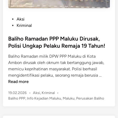
P
Aksi
o
Kriminal
s
t
Baliho Ramadan PPP Maluku Dirusak,
e
Polisi Ungkap Pelaku Remaja 19 Tahun!
d
Baliho Ramadan milik DPW PPP Maluku di Kota
i
Ambon dirusak oleh oknum tak bertanggung jawab,
n
memicu keprihatinan masyarakat. Polisi berhasil
B
mengidentifikasi pelaku, seorang remaja berusia …
a
Read more
l
P
19.02.2026
•
Aksi
,
Kriminal
•
i
o
Baliho PPP
,
Info Kejadian Maluku
,
Maluku
,
Perusakan Baliho
h
s
o
t
R
e