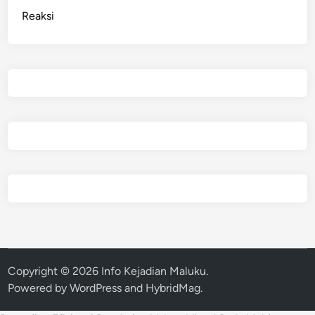
Reaksi
Copyright © 2026
Info Kejadian Maluku
.
Powered by
WordPress
and
HybridMag
.