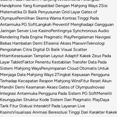
Handphone Yang Kompatibel Dengan Mahjong Ways 2
Sisi
Matematika Di Balik Penyusunan Grid Layar Gates of
Olympus
Pemilihan Skema Warna Kontras Tinggi Pada
Antarmuka PG Soft
Langkah Preventif Menghadapi Gangguan
Jaringan Server Live Kasino
Pentingnya Synchronous Audio
Rendering Pada Engine Pragmatic Play
Pengalaman Navigasi
Bebas Hambatan Demi Efisiensi Akses Maxwin
Teknologi
Pengolahan Citra Digital Di Balik Visual Scatter
Hitam
Kesesuaian Tampilan Layout Adaptif Kakek Zeus Pada
Layar Tablet
Faktor Penentu Kestabilan Transfer Data Pada
Sistem Mahjong Ways
Penyimpanan Cloud Otomatis Untuk
Menjaga Data Mahjong Ways 2
Tingkat Kepuasan Pengguna
Terhadap Kecepatan Respon Mahjong Wins
Fitur Reset Akun
Mandiri Demi Keamanan Akses Gates of Olympus
Inovasi
Integrasi Antarmuka Pengguna Pada Sistem PG Soft
Meneliti
Keunggulan Struktur Kode Sistem Dari Pragmatic Play
Daya
Tarik Fitur Diskusi Interaktif Pada Layanan Live
Kasino
Visualisasi Animasi Beresolusi Tinggi Dari Karakter Kakek