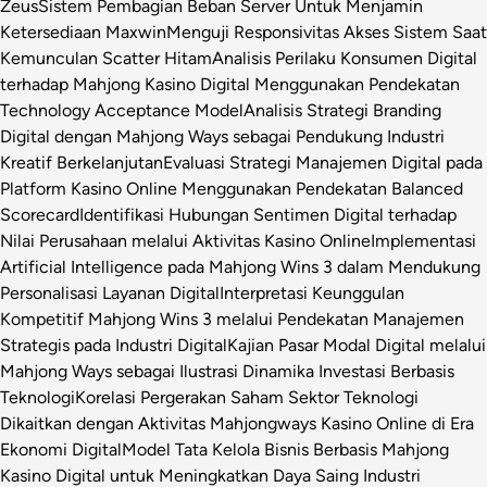
Zeus
Sistem Pembagian Beban Server Untuk Menjamin
Ketersediaan Maxwin
Menguji Responsivitas Akses Sistem Saat
Kemunculan Scatter Hitam
Analisis Perilaku Konsumen Digital
terhadap Mahjong Kasino Digital Menggunakan Pendekatan
Technology Acceptance Model
Analisis Strategi Branding
Digital dengan Mahjong Ways sebagai Pendukung Industri
Kreatif Berkelanjutan
Evaluasi Strategi Manajemen Digital pada
Platform Kasino Online Menggunakan Pendekatan Balanced
Scorecard
Identifikasi Hubungan Sentimen Digital terhadap
Nilai Perusahaan melalui Aktivitas Kasino Online
Implementasi
Artificial Intelligence pada Mahjong Wins 3 dalam Mendukung
Personalisasi Layanan Digital
Interpretasi Keunggulan
Kompetitif Mahjong Wins 3 melalui Pendekatan Manajemen
Strategis pada Industri Digital
Kajian Pasar Modal Digital melalui
Mahjong Ways sebagai Ilustrasi Dinamika Investasi Berbasis
Teknologi
Korelasi Pergerakan Saham Sektor Teknologi
Dikaitkan dengan Aktivitas Mahjongways Kasino Online di Era
Ekonomi Digital
Model Tata Kelola Bisnis Berbasis Mahjong
Kasino Digital untuk Meningkatkan Daya Saing Industri