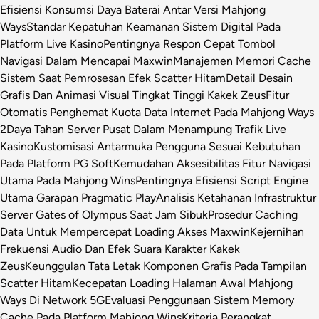
Efisiensi Konsumsi Daya Baterai Antar Versi Mahjong
Ways
Standar Kepatuhan Keamanan Sistem Digital Pada
Platform Live Kasino
Pentingnya Respon Cepat Tombol
Navigasi Dalam Mencapai Maxwin
Manajemen Memori Cache
Sistem Saat Pemrosesan Efek Scatter Hitam
Detail Desain
Grafis Dan Animasi Visual Tingkat Tinggi Kakek Zeus
Fitur
Otomatis Penghemat Kuota Data Internet Pada Mahjong Ways
2
Daya Tahan Server Pusat Dalam Menampung Trafik Live
Kasino
Kustomisasi Antarmuka Pengguna Sesuai Kebutuhan
Pada Platform PG Soft
Kemudahan Aksesibilitas Fitur Navigasi
Utama Pada Mahjong Wins
Pentingnya Efisiensi Script Engine
Utama Garapan Pragmatic Play
Analisis Ketahanan Infrastruktur
Server Gates of Olympus Saat Jam Sibuk
Prosedur Caching
Data Untuk Mempercepat Loading Akses Maxwin
Kejernihan
Frekuensi Audio Dan Efek Suara Karakter Kakek
Zeus
Keunggulan Tata Letak Komponen Grafis Pada Tampilan
Scatter Hitam
Kecepatan Loading Halaman Awal Mahjong
Ways Di Network 5G
Evaluasi Penggunaan Sistem Memory
Cache Pada Platform Mahjong Wins
Kriteria Perangkat