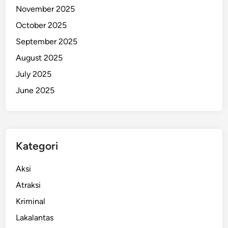
November 2025
e
s
October 2025
i
September 2025
a
August 2025
J
a
July 2025
n
June 2025
u
a
r
i
Kategori
2
0
Aksi
2
6
Atraksi
!
Kriminal
Lakalantas