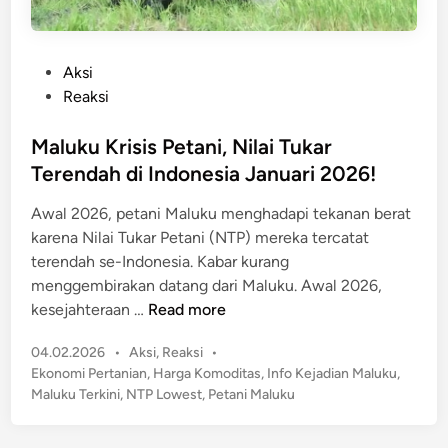
P
Aksi
o
Reaksi
s
t
Maluku Krisis Petani, Nilai Tukar
e
Terendah di Indonesia Januari 2026!
d
Awal 2026, petani Maluku menghadapi tekanan berat
i
karena Nilai Tukar Petani (NTP) mereka tercatat
n
terendah se-Indonesia. Kabar kurang
menggembirakan datang dari Maluku. Awal 2026,
M
kesejahteraan …
Read more
a
P
04.02.2026
•
Aksi
,
Reaksi
•
l
o
Ekonomi Pertanian
,
Harga Komoditas
,
Info Kejadian Maluku
,
u
s
Maluku Terkini
,
NTP Lowest
,
Petani Maluku
k
t
u
e