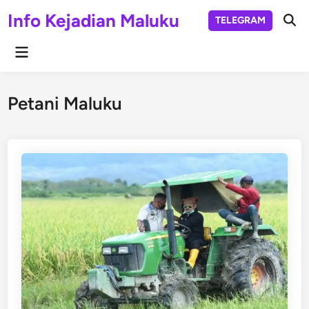
Skip
Info Kejadian Maluku
TELEGRAM
to
Ope
Sear
content
Main
Menu
Petani Maluku