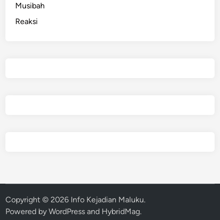
Musibah
Reaksi
Copyright © 2026
Info Kejadian Maluku
.
Powered by
WordPress
and
HybridMag
.