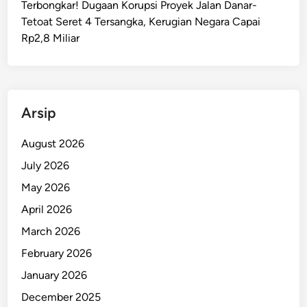
Terbongkar! Dugaan Korupsi Proyek Jalan Danar-
u
Tetoat Seret 4 Tersangka, Kerugian Negara Capai
k
Rp2,8 Miliar
a
r
T
e
r
Arsip
e
n
August 2026
d
July 2026
a
May 2026
h
d
April 2026
i
March 2026
I
February 2026
n
d
January 2026
o
December 2025
n