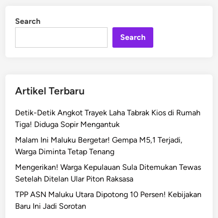
K
d
r
i
Search
n
i
s
Search
i
s
P
e
Artikel Terbaru
t
a
Detik-Detik Angkot Trayek Laha Tabrak Kios di Rumah
n
Tiga! Diduga Sopir Mengantuk
i
Malam Ini Maluku Bergetar! Gempa M5,1 Terjadi,
,
Warga Diminta Tetap Tenang
N
i
Mengerikan! Warga Kepulauan Sula Ditemukan Tewas
l
Setelah Ditelan Ular Piton Raksasa
a
TPP ASN Maluku Utara Dipotong 10 Persen! Kebijakan
i
Baru Ini Jadi Sorotan
T