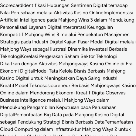
Scorecard
Identifikasi Hubungan Sentimen Digital terhadap
Nilai Perusahaan melalui Aktivitas Kasino Online
Implementasi
Artificial Intelligence pada Mahjong Wins 3 dalam Mendukung
Personalisasi Layanan Digital
Interpretasi Keunggulan
Kompetitif Mahjong Wins 3 melalui Pendekatan Manajemen
Strategis pada Industri Digital
Kajian Pasar Modal Digital melalui
Mahjong Ways sebagai Ilustrasi Dinamika Investasi Berbasis
Teknologi
Korelasi Pergerakan Saham Sektor Teknologi
Dikaitkan dengan Aktivitas Mahjongways Kasino Online di Era
Ekonomi Digital
Model Tata Kelola Bisnis Berbasis Mahjong
Kasino Digital untuk Meningkatkan Daya Saing Industri
Kreatif
Model Teknososiopreneur Berbasis Mahjongways Kasino
Online dalam Mendorong Ekonomi Kreatif Digital
Observasi
Business Intelligence melalui Mahjong Ways dalam
Mendukung Pengambilan Keputusan pada Perusahaan
Digital
Pemanfaatan Big Data pada Mahjong Kasino Digital
sebagai Pendukung Strategi Bisnis Berbasis Data
Pemanfaatan
Cloud Computing dalam Infrastruktur Mahjong Ways 2 untuk