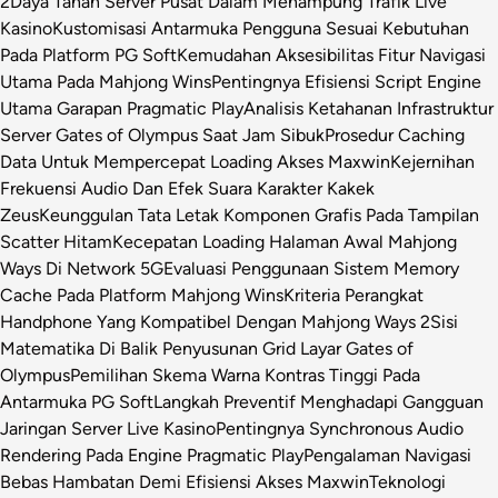
2
Daya Tahan Server Pusat Dalam Menampung Trafik Live
Kasino
Kustomisasi Antarmuka Pengguna Sesuai Kebutuhan
Pada Platform PG Soft
Kemudahan Aksesibilitas Fitur Navigasi
Utama Pada Mahjong Wins
Pentingnya Efisiensi Script Engine
Utama Garapan Pragmatic Play
Analisis Ketahanan Infrastruktur
Server Gates of Olympus Saat Jam Sibuk
Prosedur Caching
Data Untuk Mempercepat Loading Akses Maxwin
Kejernihan
Frekuensi Audio Dan Efek Suara Karakter Kakek
Zeus
Keunggulan Tata Letak Komponen Grafis Pada Tampilan
Scatter Hitam
Kecepatan Loading Halaman Awal Mahjong
Ways Di Network 5G
Evaluasi Penggunaan Sistem Memory
Cache Pada Platform Mahjong Wins
Kriteria Perangkat
Handphone Yang Kompatibel Dengan Mahjong Ways 2
Sisi
Matematika Di Balik Penyusunan Grid Layar Gates of
Olympus
Pemilihan Skema Warna Kontras Tinggi Pada
Antarmuka PG Soft
Langkah Preventif Menghadapi Gangguan
Jaringan Server Live Kasino
Pentingnya Synchronous Audio
Rendering Pada Engine Pragmatic Play
Pengalaman Navigasi
Bebas Hambatan Demi Efisiensi Akses Maxwin
Teknologi