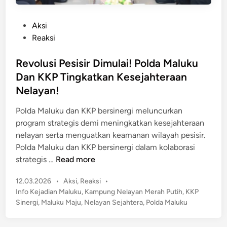
m
P
a
o
P
Aksi
i
l
o
Reaksi
a
i
s
n
s
t
Revolusi Pesisir Dimulai! Polda Maluku
U
i
e
s
Dan KKP Tingkatkan Kesejahteraan
M
d
a
Nelayan!
a
i
i
l
n
Polda Maluku dan KKP bersinergi meluncurkan
L
u
program strategis demi meningkatkan kesejahteraan
e
k
nelayan serta menguatkan keamanan wilayah pesisir.
b
u
Polda Maluku dan KKP bersinergi dalam kolaborasi
a
S
R
strategis …
Read more
r
i
e
a
a
P
12.03.2026
•
Aksi
,
Reaksi
•
v
n
g
o
Info Kejadian Maluku
,
Kampung Nelayan Merah Putih
,
KKP
o
!
a
s
Sinergi
,
Maluku Maju
,
Nelayan Sejahtera
,
Polda Maluku
l
t
d
u
e
i