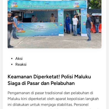
a
g
t
P
a
e
n
r
!
k
P
e
o
t
l
a
d
t
a
K
P
Aksi
M
e
o
Reaksi
a
a
s
l
m
t
Keamanan Diperketat! Polisi Maluku
u
a
e
Siaga di Pasar dan Pelabuhan
k
n
d
u
Pengamanan di pasar tradisional dan pelabuhan di
a
i
P
Maluku kini diperketat oleh aparat kepolisian langkah
n
n
e
ini dilakukan untuk menjaga stabilitas. Personel
D
r