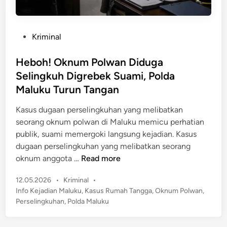
P
Kriminal
o
s
Heboh! Oknum Polwan Diduga
t
Selingkuh Digrebek Suami, Polda
e
Maluku Turun Tangan
d
i
Kasus dugaan perselingkuhan yang melibatkan
n
seorang oknum polwan di Maluku memicu perhatian
publik, suami memergoki langsung kejadian. Kasus
dugaan perselingkuhan yang melibatkan seorang
H
oknum anggota …
Read more
e
P
12.05.2026
•
Kriminal
•
b
o
Info Kejadian Maluku
,
Kasus Rumah Tangga
,
Oknum Polwan
,
o
s
Perselingkuhan
,
Polda Maluku
h
t
!
e