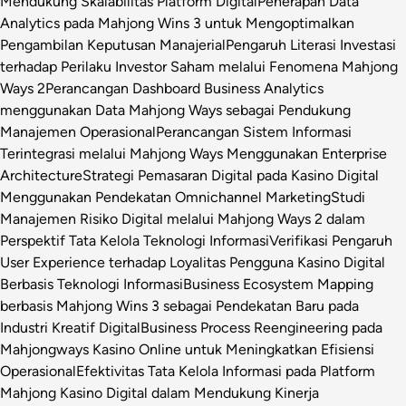
Mendukung Skalabilitas Platform Digital
Penerapan Data
Analytics pada Mahjong Wins 3 untuk Mengoptimalkan
Pengambilan Keputusan Manajerial
Pengaruh Literasi Investasi
terhadap Perilaku Investor Saham melalui Fenomena Mahjong
Ways 2
Perancangan Dashboard Business Analytics
menggunakan Data Mahjong Ways sebagai Pendukung
Manajemen Operasional
Perancangan Sistem Informasi
Terintegrasi melalui Mahjong Ways Menggunakan Enterprise
Architecture
Strategi Pemasaran Digital pada Kasino Digital
Menggunakan Pendekatan Omnichannel Marketing
Studi
Manajemen Risiko Digital melalui Mahjong Ways 2 dalam
Perspektif Tata Kelola Teknologi Informasi
Verifikasi Pengaruh
User Experience terhadap Loyalitas Pengguna Kasino Digital
Berbasis Teknologi Informasi
Business Ecosystem Mapping
berbasis Mahjong Wins 3 sebagai Pendekatan Baru pada
Industri Kreatif Digital
Business Process Reengineering pada
Mahjongways Kasino Online untuk Meningkatkan Efisiensi
Operasional
Efektivitas Tata Kelola Informasi pada Platform
Mahjong Kasino Digital dalam Mendukung Kinerja