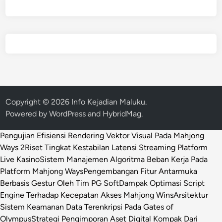
Copyright © 2026
Info Kejadian Maluku
.
Powered by
WordPress
and
HybridMag
.
Pengujian Efisiensi Rendering Vektor Visual Pada Mahjong
Ways 2
Riset Tingkat Kestabilan Latensi Streaming Platform
Live Kasino
Sistem Manajemen Algoritma Beban Kerja Pada
Platform Mahjong Ways
Pengembangan Fitur Antarmuka
Berbasis Gestur Oleh Tim PG Soft
Dampak Optimasi Script
Engine Terhadap Kecepatan Akses Mahjong Wins
Arsitektur
Sistem Keamanan Data Terenkripsi Pada Gates of
Olympus
Strategi Pengimporan Aset Digital Kompak Dari