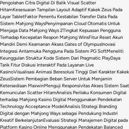
Pengolahan Citra Digital Di Balik Visual Scatter
Hitam
Kesesuaian Tampilan Layout Adaptif Kakek Zeus Pada
Layar Tablet
Faktor Penentu Kestabilan Transfer Data Pada
Sistem Mahjong Ways
Penyimpanan Cloud Otomatis Untuk
Menjaga Data Mahjong Ways 2
Tingkat Kepuasan Pengguna
Terhadap Kecepatan Respon Mahjong Wins
Fitur Reset Akun
Mandiri Demi Keamanan Akses Gates of Olympus
Inovasi
Integrasi Antarmuka Pengguna Pada Sistem PG Soft
Meneliti
Keunggulan Struktur Kode Sistem Dari Pragmatic Play
Daya
Tarik Fitur Diskusi Interaktif Pada Layanan Live
Kasino
Visualisasi Animasi Beresolusi Tinggi Dari Karakter Kakek
Zeus
Sistem Pembagian Beban Server Untuk Menjamin
Ketersediaan Maxwin
Menguji Responsivitas Akses Sistem Saat
Kemunculan Scatter Hitam
Analisis Perilaku Konsumen Digital
terhadap Mahjong Kasino Digital Menggunakan Pendekatan
Technology Acceptance Model
Analisis Strategi Branding
Digital dengan Mahjong Ways sebagai Pendukung Industri
Kreatif Berkelanjutan
Evaluasi Strategi Manajemen Digital pada
Platform Kasino Online Menggunakan Pendekatan Balanced