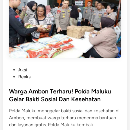
a
M
,
u
T
s
a
n
k
a
A
h
d
k
a
a
A
n
m
R
P
Aksi
p
i
o
Reaksi
u
b
s
n
u
t
Warga Ambon Terharu! Polda Maluku
B
a
e
a
Gelar Bakti Sosial Dan Kesehatan
n
d
g
L
Polda Maluku menggelar bakti sosial dan kesehatan di
i
i
i
Ambon, membuat warga terharu menerima bantuan
n
S
t
dan layanan gratis. Polda Maluku kembali
i
e