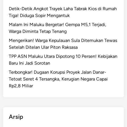
f
P
l
Detik-Detik Angkot Trayek Laha Tabrak Kios di Rumah
o
i
Tiga! Diduga Sopir Mengantuk
l
k
d
Malam Ini Maluku Bergetar! Gempa M5,1 Terjadi,
S
a
Warga Diminta Tetap Tenang
o
M
Mengerikan! Warga Kepulauan Sula Ditemukan Tewas
s
a
Setelah Ditelan Ular Piton Raksasa
i
l
a
TPP ASN Maluku Utara Dipotong 10 Persen! Kebijakan
u
l
Baru Ini Jadi Sorotan
k
!
u
Terbongkar! Dugaan Korupsi Proyek Jalan Danar-
G
Tetoat Seret 4 Tersangka, Kerugian Negara Capai
e
Rp2,8 Miliar
l
a
r
B
Arsip
a
k