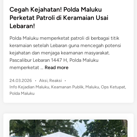
t
s
n
a
t
Cegah Kejahatan! Polda Maluku
g
k
e
Perketat Patroli di Keramaian Usai
T
d
Lebaran!
N
i
I
n
Polda Maluku memperketat patroli di berbagai titik
-
keramaian setelah Lebaran guna mencegah potensi
P
kejahatan dan menjaga keamanan masyarakat.
o
Pascalibur Lebaran 1447 H, Polda Maluku
l
C
memperketat …
Read more
r
e
i
P
24.03.2026
•
Aksi
,
Reaksi
•
g
,
o
Info Kejadian Maluku
,
Keamanan Publik
,
Maluku
,
Ops Ketupat
,
a
L
s
Polda Maluku
h
t
a
K
e
n
e
d
g
j
i
s
n
a
u
h
n