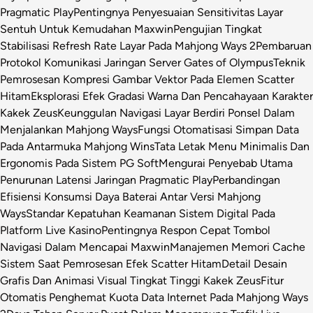
Pragmatic Play
Pentingnya Penyesuaian Sensitivitas Layar
Sentuh Untuk Kemudahan Maxwin
Pengujian Tingkat
Stabilisasi Refresh Rate Layar Pada Mahjong Ways 2
Pembaruan
Protokol Komunikasi Jaringan Server Gates of Olympus
Teknik
Pemrosesan Kompresi Gambar Vektor Pada Elemen Scatter
Hitam
Eksplorasi Efek Gradasi Warna Dan Pencahayaan Karakter
Kakek Zeus
Keunggulan Navigasi Layar Berdiri Ponsel Dalam
Menjalankan Mahjong Ways
Fungsi Otomatisasi Simpan Data
Pada Antarmuka Mahjong Wins
Tata Letak Menu Minimalis Dan
Ergonomis Pada Sistem PG Soft
Mengurai Penyebab Utama
Penurunan Latensi Jaringan Pragmatic Play
Perbandingan
Efisiensi Konsumsi Daya Baterai Antar Versi Mahjong
Ways
Standar Kepatuhan Keamanan Sistem Digital Pada
Platform Live Kasino
Pentingnya Respon Cepat Tombol
Navigasi Dalam Mencapai Maxwin
Manajemen Memori Cache
Sistem Saat Pemrosesan Efek Scatter Hitam
Detail Desain
Grafis Dan Animasi Visual Tingkat Tinggi Kakek Zeus
Fitur
Otomatis Penghemat Kuota Data Internet Pada Mahjong Ways