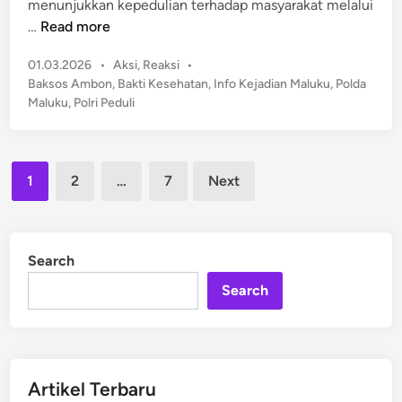
menunjukkan kepedulian terhadap masyarakat melalui
a
r
W
…
Read more
p
S
a
a
o
P
01.03.2026
•
Aksi
,
Reaksi
•
r
p
p
o
Baksos Ambon
,
Bakti Kesehatan
,
Info Kejadian Maluku
,
Polda
g
u
s
i
Maluku
,
Polri Peduli
a
n
t
U
A
!
e
n
m
d
t
Posts
b
i
1
2
…
7
Next
u
n
pagination
o
k
n
C
T
e
Search
e
g
r
Search
a
h
h
a
K
r
o
u
n
Artikel Terbaru
!