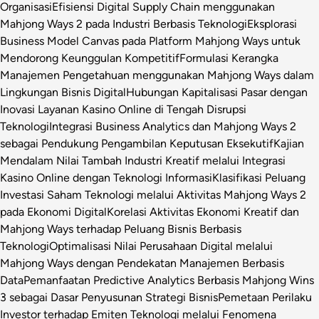
Organisasi
Efisiensi Digital Supply Chain menggunakan
Mahjong Ways 2 pada Industri Berbasis Teknologi
Eksplorasi
Business Model Canvas pada Platform Mahjong Ways untuk
Mendorong Keunggulan Kompetitif
Formulasi Kerangka
Manajemen Pengetahuan menggunakan Mahjong Ways dalam
Lingkungan Bisnis Digital
Hubungan Kapitalisasi Pasar dengan
Inovasi Layanan Kasino Online di Tengah Disrupsi
Teknologi
Integrasi Business Analytics dan Mahjong Ways 2
sebagai Pendukung Pengambilan Keputusan Eksekutif
Kajian
Mendalam Nilai Tambah Industri Kreatif melalui Integrasi
Kasino Online dengan Teknologi Informasi
Klasifikasi Peluang
Investasi Saham Teknologi melalui Aktivitas Mahjong Ways 2
pada Ekonomi Digital
Korelasi Aktivitas Ekonomi Kreatif dan
Mahjong Ways terhadap Peluang Bisnis Berbasis
Teknologi
Optimalisasi Nilai Perusahaan Digital melalui
Mahjong Ways dengan Pendekatan Manajemen Berbasis
Data
Pemanfaatan Predictive Analytics Berbasis Mahjong Wins
3 sebagai Dasar Penyusunan Strategi Bisnis
Pemetaan Perilaku
Investor terhadap Emiten Teknologi melalui Fenomena