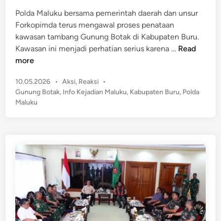
d
l
Polda Maluku bersama pemerintah daerah dan unsur
i
i
Forkopimda terus mengawal proses penataan
n
n
kawasan tambang Gunung Botak di Kabupaten Buru.
g
S
Kawasan ini menjadi perhatian serius karena …
Read
k
o
more
u
r
h
P
10.05.2026
•
Aksi
,
Reaksi
•
o
D
o
Gunung Botak
,
Info Kejadian Maluku
,
Kabupaten Buru
,
Polda
t
s
i
Maluku
a
t
g
n
e
r
!
d
e
P
i
b
n
o
e
l
k
d
S
a
u
M
a
a
m