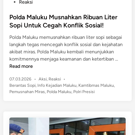
n
o
Reaksi
n
N
s
g
a
t
Polda Maluku Musnahkan Ribuan Liter
T
r
e
Sopi Untuk Cegah Konflik Sosial!
o
k
d
t
Polda Maluku memusnahkan ribuan liter sopi sebagai
o
i
a
langkah tegas mencegah konflik sosial dan kejahatan
b
n
l
akibat miras. Polda Maluku kembali menunjukkan
a
L
P
komitmennya menjaga keamanan dan ketertiban …
a
o
Read more
w
l
a
P
07.03.2026
•
Aksi
,
Reaksi
•
d
n
o
Berantas Sopi
,
Info Kejadian Maluku
,
Kamtibmas Maluku
,
a
s
N
Pemusnahan Miras
,
Polda Maluku
,
Polri Presisi
M
t
a
a
e
r
l
d
k
u
i
o
n
k
b
u