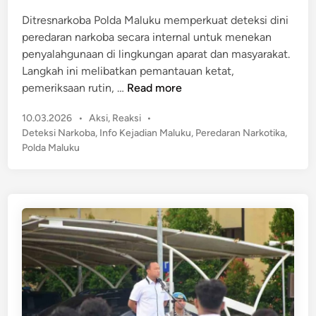
d
l
Ditresnarkoba Polda Maluku memperkuat deteksi dini
i
d
peredaran narkoba secara internal untuk menekan
n
a
penyalahgunaan di lingkungan aparat dan masyarakat.
M
Langkah ini melibatkan pemantauan ketat,
a
D
pemeriksaan rutin, …
Read more
l
i
u
P
10.03.2026
•
Aksi
,
Reaksi
•
t
k
o
Deteksi Narkoba
,
Info Kejadian Maluku
,
Peredaran Narkotika
,
r
s
u
Polda Maluku
e
t
D
s
e
a
n
d
n
a
i
K
n
r
K
k
P
o
T
b
i
a
n
P