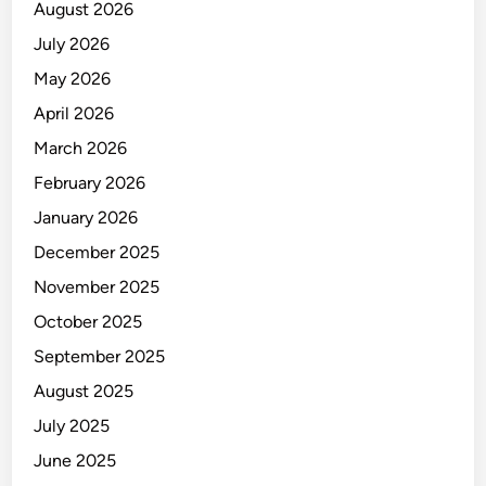
August 2026
t
July 2026
i
S
May 2026
o
April 2026
s
March 2026
i
a
February 2026
l
January 2026
D
December 2025
a
n
November 2025
K
October 2025
e
September 2025
s
e
August 2025
h
July 2025
a
June 2025
t