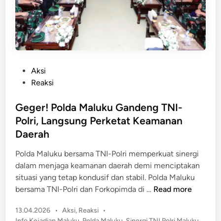
l
i
u
,
k
P
u
o
T
l
e
P
Aksi
d
g
o
Reaksi
a
a
s
M
s
t
Geger! Polda Maluku Gandeng TNI-
a
K
e
l
Polri, Langsung Perketat Keamanan
a
d
u
Daerah
w
i
k
a
n
Polda Maluku bersama TNI-Polri memperkuat sinergi
u
l
dalam menjaga keamanan daerah demi menciptakan
T
P
situasi yang tetap kondusif dan stabil. Polda Maluku
u
e
G
bersama TNI-Polri dan Forkopimda di …
Read more
r
n
e
u
a
P
13.04.2026
•
Aksi
,
Reaksi
•
g
n
t
o
Info Kejadian Maluku
,
Polda Maluku
,
Sinergi TNI Polri Maluku
,