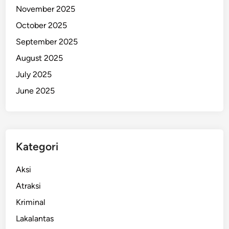
November 2025
s
d
October 2025
a
September 2025
n
August 2025
P
r
July 2025
o
June 2025
f
e
s
i
Kategori
o
n
Aksi
a
l
Atraksi
Kriminal
Lakalantas