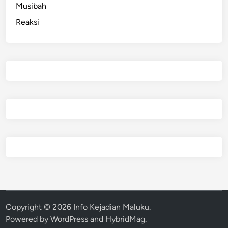
Musibah
Reaksi
Copyright © 2026
Info Kejadian Maluku
.
Powered by
WordPress
and
HybridMag
.