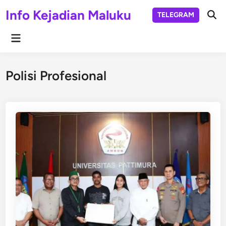
Skip
Info Kejadian Maluku
TELEGRAM
to
Ope
Sear
content
Main
Menu
Polisi Profesional