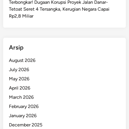
Terbongkar! Dugaan Korupsi Proyek Jalan Danar-
g
Tetoat Seret 4 Tersangka, Kerugian Negara Capai
a
Rp2,8 Miliar
k
a
n
H
u
Arsip
k
u
August 2026
m
July 2026
T
May 2026
e
t
April 2026
a
March 2026
p
February 2026
T
e
January 2026
g
December 2025
a