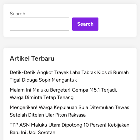
a
d
M
i
Search
n
a
l
Search
u
k
u
P
Artikel Terbaru
a
s
Detik-Detik Angkot Trayek Laha Tabrak Kios di Rumah
t
Tiga! Diduga Sopir Mengantuk
i
Malam Ini Maluku Bergetar! Gempa M5,1 Terjadi,
k
Warga Diminta Tetap Tenang
a
n
Mengerikan! Warga Kepulauan Sula Ditemukan Tewas
P
Setelah Ditelan Ular Piton Raksasa
e
TPP ASN Maluku Utara Dipotong 10 Persen! Kebijakan
n
Baru Ini Jadi Sorotan
e