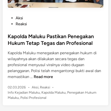
P
Aksi
o
Reaksi
s
t
Kapolda Maluku Pastikan Penegakan
e
Hukum Tetap Tegas dan Profesional
d
Kapolda Maluku menegaskan penegakan hukum di
i
wilayahnya akan dilakukan secara tegas dan
n
profesional menyusul viralnya video dugaan
pelanggaran. Polisi telah mengantongi bukti awal dan
K
memastikan …
Read more
a
P
02.03.2026
•
Aksi
,
Reaksi
•
p
o
Info Kejadian Maluku
,
Kapolda Maluku
,
Penegakan Hukum
o
s
Maluku
,
Polisi Profesional
l
t
d
e