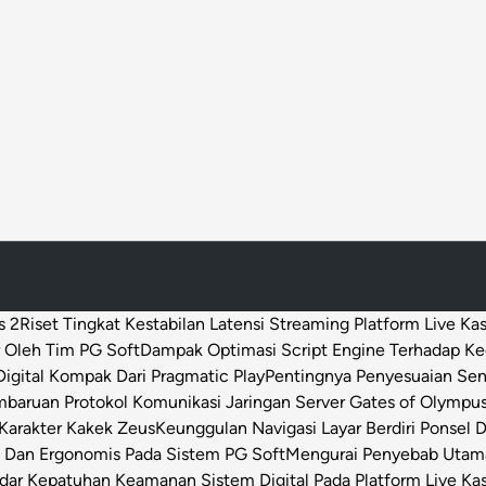
l
u
s
i
f
s 2
Riset Tingkat Kestabilan Latensi Streaming Platform Live Ka
 Oleh Tim PG Soft
Dampak Optimasi Script Engine Terhadap K
igital Kompak Dari Pragmatic Play
Pentingnya Penyesuaian Sen
baruan Protokol Komunikasi Jaringan Server Gates of Olympu
Karakter Kakek Zeus
Keunggulan Navigasi Layar Berdiri Ponsel
s Dan Ergonomis Pada Sistem PG Soft
Mengurai Penyebab Utama 
dar Kepatuhan Keamanan Sistem Digital Pada Platform Live Ka