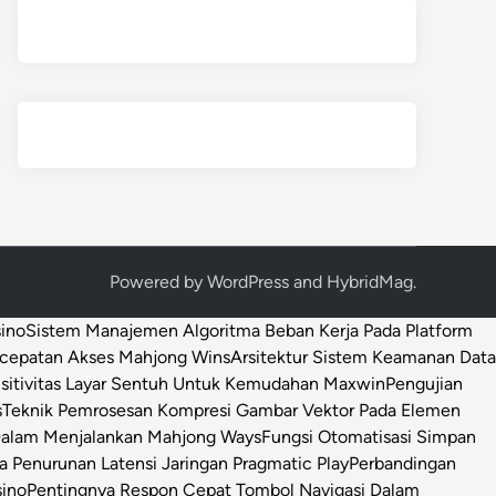
Powered by
WordPress
and
HybridMag
.
sino
Sistem Manajemen Algoritma Beban Kerja Pada Platform
ecepatan Akses Mahjong Wins
Arsitektur Sistem Keamanan Data
sitivitas Layar Sentuh Untuk Kemudahan Maxwin
Pengujian
s
Teknik Pemrosesan Kompresi Gambar Vektor Pada Elemen
 Dalam Menjalankan Mahjong Ways
Fungsi Otomatisasi Simpan
Penurunan Latensi Jaringan Pragmatic Play
Perbandingan
sino
Pentingnya Respon Cepat Tombol Navigasi Dalam