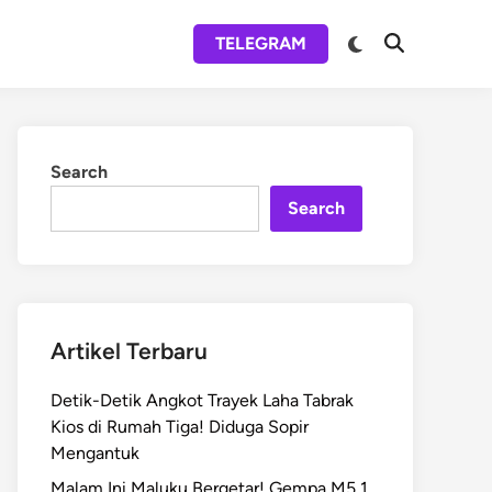
Switch
TELEGRAM
Open
to
Search
dark
mode
Search
Search
Artikel Terbaru
Detik-Detik Angkot Trayek Laha Tabrak
Kios di Rumah Tiga! Diduga Sopir
Mengantuk
Malam Ini Maluku Bergetar! Gempa M5,1