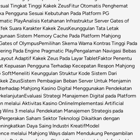
isual Tingkat Tinggi Kakek Zeus
Fitur Otomatis Penghemat
ka Pengguna Sesuai Kebutuhan Pada Platform PG
matic Play
Analisis Ketahanan Infrastruktur Server Gates of
Efek Suara Karakter Kakek Zeus
Keunggulan Tata Letak
ggunaan Sistem Memory Cache Pada Platform Mahjong
 Gates of Olympus
Pemilihan Skema Warna Kontras Tinggi Pada
ring Pada Engine Pragmatic Play
Pengalaman Navigasi Bebas
ayout Adaptif Kakek Zeus Pada Layar Tablet
Faktor Penentu
at Kepuasan Pengguna Terhadap Kecepatan Respon Mahjong
 Soft
Meneliti Keunggulan Struktur Kode Sistem Dari
Kakek Zeus
Sistem Pembagian Beban Server Untuk Menjamin
l terhadap Mahjong Kasino Digital Menggunakan Pendekatan
rkelanjutan
Evaluasi Strategi Manajemen Digital pada Platform
n melalui Aktivitas Kasino Online
Implementasi Artificial
g Wins 3 melalui Pendekatan Manajemen Strategis pada
i Pergerakan Saham Sektor Teknologi Dikaitkan dengan
ningkatkan Daya Saing Industri Kreatif
Model
igence melalui Mahjong Ways dalam Mendukung Pengambilan