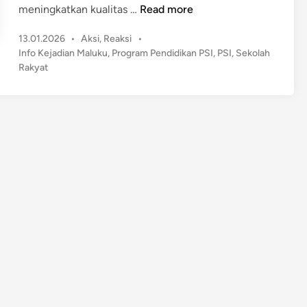
P
meningkatkan kualitas …
Read more
S
P
13.01.2026
•
Aksi
,
Reaksi
•
I
o
Info Kejadian Maluku
,
Program Pendidikan PSI
,
PSI
,
Sekolah
,
s
Rakyat
S
t
e
e
k
d
o
i
n
l
a
h
R
a
k
y
a
t
J
a