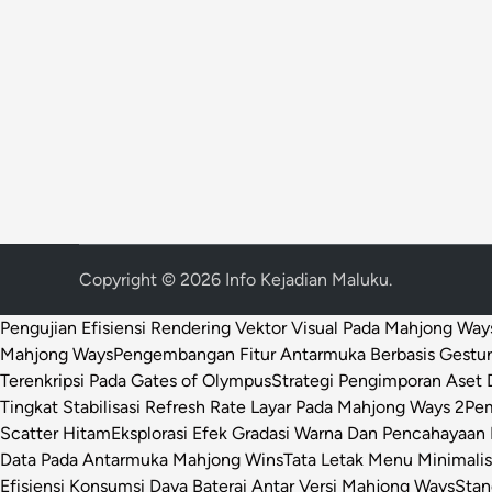
Copyright © 2026
Info Kejadian Maluku
.
Pengujian Efisiensi Rendering Vektor Visual Pada Mahjong Way
Mahjong Ways
Pengembangan Fitur Antarmuka Berbasis Gestur
Terenkripsi Pada Gates of Olympus
Strategi Pengimporan Aset D
Tingkat Stabilisasi Refresh Rate Layar Pada Mahjong Ways 2
Pem
Scatter Hitam
Eksplorasi Efek Gradasi Warna Dan Pencahayaan 
Data Pada Antarmuka Mahjong Wins
Tata Letak Menu Minimali
Efisiensi Konsumsi Daya Baterai Antar Versi Mahjong Ways
Stan