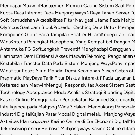
Mencapai Maxwin
Manajemen Memori Cache Sistem Saat Pemr
Kuota Data Internet Pada Mahjong Ways 2
Daya Tahan Server P
Soft
Kemudahan Aksesibilitas Fitur Navigasi Utama Pada Mahj
Olympus Saat Jam Sibuk
Prosedur Caching Data Untuk Mempe
Komponen Grafis Pada Tampilan Scatter Hitam
Kecepatan Loa
Wins
Kriteria Perangkat Handphone Yang Kompatibel Dengan 
Antarmuka PG Soft
Langkah Preventif Menghadapi Gangguan Ja
Hambatan Demi Efisiensi Akses Maxwin
Teknologi Pengolahan C
Kestabilan Transfer Data Pada Sistem Mahjong Ways
Penyimpan
Wins
Fitur Reset Akun Mandiri Demi Keamanan Akses Gates of
Pragmatic Play
Daya Tarik Fitur Diskusi Interaktif Pada Layanan 
Ketersediaan Maxwin
Menguji Responsivitas Akses Sistem Saa
Technology Acceptance Model
Analisis Strategi Branding Dig
Kasino Online Menggunakan Pendekatan Balanced Scorecard
I
Intelligence pada Mahjong Wins 3 dalam Mendukung Personalis
Industri Digital
Kajian Pasar Modal Digital melalui Mahjong Ways 
Aktivitas Mahjongways Kasino Online di Era Ekonomi Digital
Mod
Teknososiopreneur Berbasis Mahjongways Kasino Online dalam