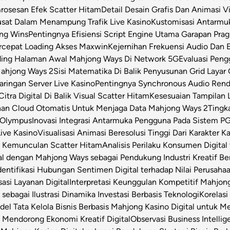
osesan Efek Scatter Hitam
Detail Desain Grafis Dan Animasi V
usat Dalam Menampung Trafik Live Kasino
Kustomisasi Antarmu
ong Wins
Pentingnya Efisiensi Script Engine Utama Garapan Prag
rcepat Loading Akses Maxwin
Kejernihan Frekuensi Audio Dan 
ding Halaman Awal Mahjong Ways Di Network 5G
Evaluasi Pen
Mahjong Ways 2
Sisi Matematika Di Balik Penyusunan Grid Layar
ringan Server Live Kasino
Pentingnya Synchronous Audio Rende
itra Digital Di Balik Visual Scatter Hitam
Kesesuaian Tampilan L
an Cloud Otomatis Untuk Menjaga Data Mahjong Ways 2
Tingk
 Olympus
Inovasi Integrasi Antarmuka Pengguna Pada Sistem PG
Live Kasino
Visualisasi Animasi Beresolusi Tinggi Dari Karakter 
t Kemunculan Scatter Hitam
Analisis Perilaku Konsumen Digita
ital dengan Mahjong Ways sebagai Pendukung Industri Kreatif Be
dentifikasi Hubungan Sentimen Digital terhadap Nilai Perusahaa
asi Layanan Digital
Interpretasi Keunggulan Kompetitif Mahjon
sebagai Ilustrasi Dinamika Investasi Berbasis Teknologi
Korelas
el Tata Kelola Bisnis Berbasis Mahjong Kasino Digital untuk Me
 Mendorong Ekonomi Kreatif Digital
Observasi Business Intell