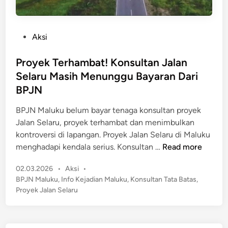
P
Aksi
o
s
Proyek Terhambat! Konsultan Jalan
t
Selaru Masih Menunggu Bayaran Dari
e
BPJN
d
i
BPJN Maluku belum bayar tenaga konsultan proyek
n
Jalan Selaru, proyek terhambat dan menimbulkan
kontroversi di lapangan. Proyek Jalan Selaru di Maluku
P
menghadapi kendala serius. Konsultan …
Read more
r
P
02.03.2026
•
Aksi
•
o
o
BPJN Maluku
,
Info Kejadian Maluku
,
Konsultan Tata Batas
,
y
s
Proyek Jalan Selaru
e
t
k
e
T
d