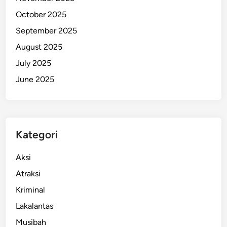
n
October 2025
g
September 2025
g
August 2025
u
B
July 2025
a
June 2025
y
a
r
a
Kategori
n
D
Aksi
a
r
Atraksi
i
Kriminal
B
Lakalantas
P
J
Musibah