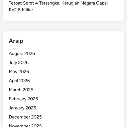
Tetoat Seret 4 Tersangka, Kerugian Negara Capai
a
Rp2,8 Miliar
l
a
n
S
e
Arsip
l
a
August 2026
r
July 2026
u
May 2026
M
a
April 2026
s
March 2026
i
February 2026
h
M
January 2026
e
December 2025
n
November 2025
u