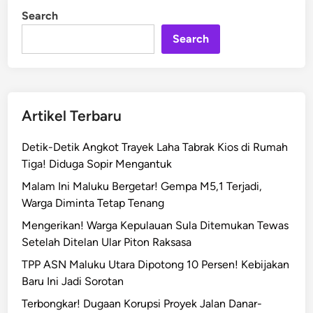
e
i
Search
n
r
Search
h
a
m
b
a
Artikel Terbaru
t
!
Detik-Detik Angkot Trayek Laha Tabrak Kios di Rumah
K
Tiga! Diduga Sopir Mengantuk
o
Malam Ini Maluku Bergetar! Gempa M5,1 Terjadi,
n
Warga Diminta Tetap Tenang
s
u
Mengerikan! Warga Kepulauan Sula Ditemukan Tewas
l
Setelah Ditelan Ular Piton Raksasa
t
TPP ASN Maluku Utara Dipotong 10 Persen! Kebijakan
a
Baru Ini Jadi Sorotan
n
Terbongkar! Dugaan Korupsi Proyek Jalan Danar-
J