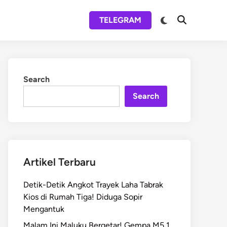
Switch
TELEGRAM
Open
to
Search
dark
mode
Search
Search
Artikel Terbaru
Detik-Detik Angkot Trayek Laha Tabrak
Kios di Rumah Tiga! Diduga Sopir
Mengantuk
Malam Ini Maluku Bergetar! Gempa M5,1