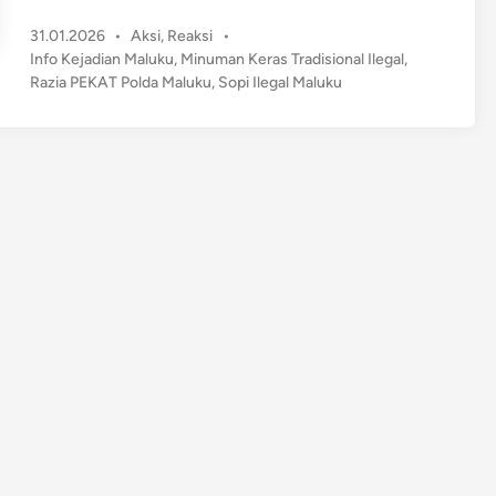
a
P
31.01.2026
•
Aksi
,
Reaksi
•
z
o
Info Kejadian Maluku
,
Minuman Keras Tradisional Ilegal
,
i
s
Razia PEKAT Polda Maluku
,
Sopi Ilegal Maluku
a
t
P
e
E
d
K
i
n
A
T
P
o
l
d
a
M
a
l
u
k