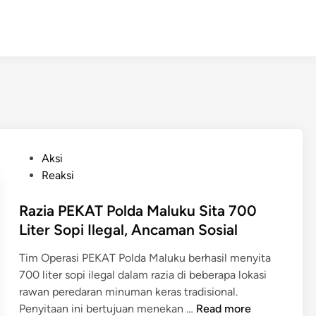
P
Aksi
o
Reaksi
s
t
Razia PEKAT Polda Maluku Sita 700
e
Liter Sopi Ilegal, Ancaman Sosial
d
Tim Operasi PEKAT Polda Maluku berhasil menyita
i
700 liter sopi ilegal dalam razia di beberapa lokasi
n
rawan peredaran minuman keras tradisional.
R
Penyitaan ini bertujuan menekan …
Read more